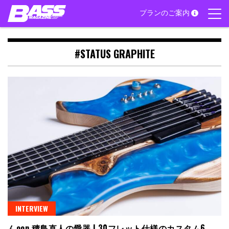
Skip
プランのご案内
to
content
#STATUS GRAPHITE
INTERVIEW
んoon 積島直人の愛器 | 30フレット仕様のカスタム6