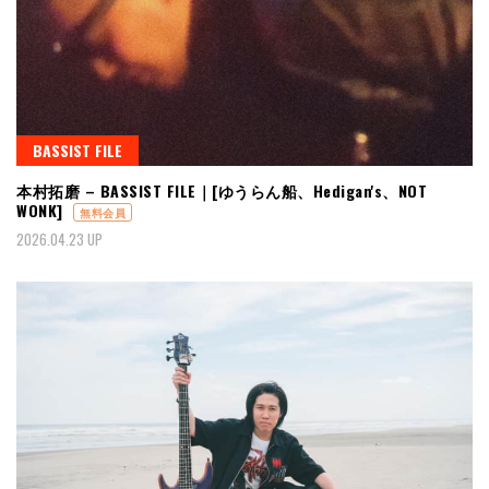
BASSIST FILE
本村拓磨 – BASSIST FILE｜[ゆうらん船、Hedigan's、NOT
WONK]
無料会員
2026.04.23 UP