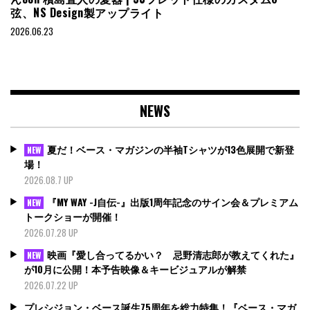
弦、NS Design製アップライト
2026.06.23
NEWS
夏だ！ベース・マガジンの半袖Tシャツが13色展開で新登
NEW
場！
2026.08.7 UP
『MY WAY -J自伝-』出版1周年記念のサイン会＆プレミアム
NEW
トークショーが開催！
2026.07.28 UP
映画『愛し合ってるかい？ 忌野清志郎が教えてくれた』
NEW
が10月に公開！本予告映像＆キービジュアルが解禁
2026.07.22 UP
プレシジョン・ベース誕生75周年を総力特集！『ベース・マガ