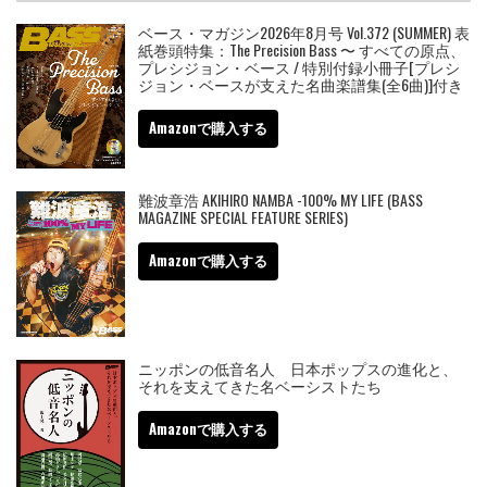
ベース・マガジン2026年8月号 Vol.372 (SUMMER) 表
紙巻頭特集：The Precision Bass 〜 すべての原点、
プレシジョン・ベース / 特別付録小冊子[プレシ
ジョン・ベースが支えた名曲楽譜集(全6曲)]付き
Amazonで購入する
難波章浩 AKIHIRO NAMBA -100% MY LIFE (BASS
MAGAZINE SPECIAL FEATURE SERIES)
Amazonで購入する
ニッポンの低音名人 日本ポップスの進化と、
それを支えてきた名ベーシストたち
Amazonで購入する