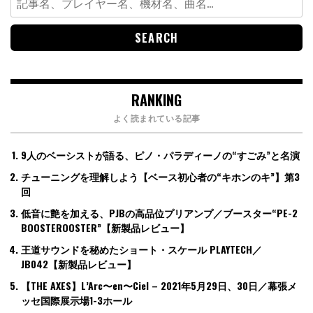
for:
RANKING
よく読まれている記事
9人のベーシストが語る、ピノ・パラディーノの“すごみ”と名演
チューニングを理解しよう【ベース初心者の“キホンのキ”】第3
回
低音に艶を加える、PJBの高品位プリアンプ／ブースター“PE-2
BOOSTEROOSTER”【新製品レビュー】
王道サウンドを秘めたショート・スケール PLAYTECH／
JB042【新製品レビュー】
【THE AXES】L’Arc〜en〜Ciel – 2021年5月29日、30日／幕張メ
ッセ国際展示場1-3ホール