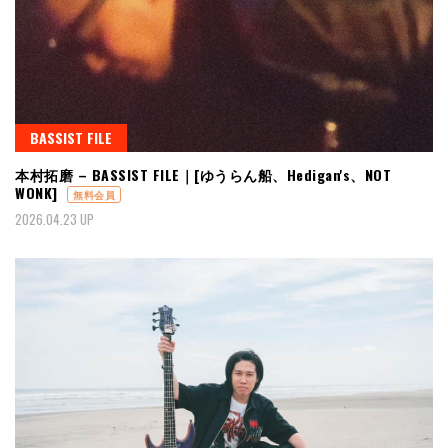
BASSIST FILE
本村拓磨 – BASSIST FILE｜[ゆうらん船、Hedigan's、NOT
WONK]
無料会員
2026.04.23 UP