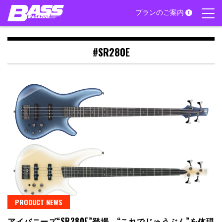
Skip
プランのご案内
to
content
#SR280E
PRODUCT NEWS
アイバニーズ“SR280E”登場。“これでじゅうぶん”を体現