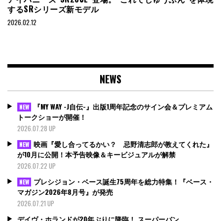
するSRシリーズ新モデル
2026.02.12
NEWS
『MY WAY -J自伝-』出版1周年記念のサイン会＆プレミアム
NEW
トークショーが開催！
2026.07.28 UP
映画『愛し合ってるかい？ 忌野清志郎が教えてくれた』
NEW
が10月に公開！本予告映像＆キービジュアルが解禁
2026.07.22 UP
プレシジョン・ベース誕生75周年を総力特集！『ベース・
NEW
マガジン2026年8月号』が発売
2026.07.21 UP
デイヴ・ホランドが20年ぶりに降臨！ スーパーバン