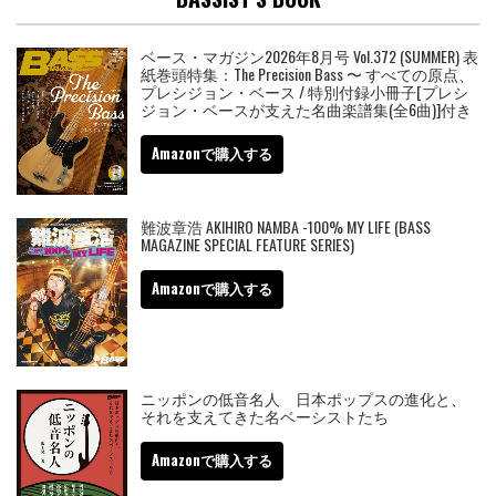
ベース・マガジン2026年8月号 Vol.372 (SUMMER) 表
紙巻頭特集：The Precision Bass 〜 すべての原点、
プレシジョン・ベース / 特別付録小冊子[プレシ
ジョン・ベースが支えた名曲楽譜集(全6曲)]付き
Amazonで購入する
難波章浩 AKIHIRO NAMBA -100% MY LIFE (BASS
MAGAZINE SPECIAL FEATURE SERIES)
Amazonで購入する
ニッポンの低音名人 日本ポップスの進化と、
それを支えてきた名ベーシストたち
Amazonで購入する