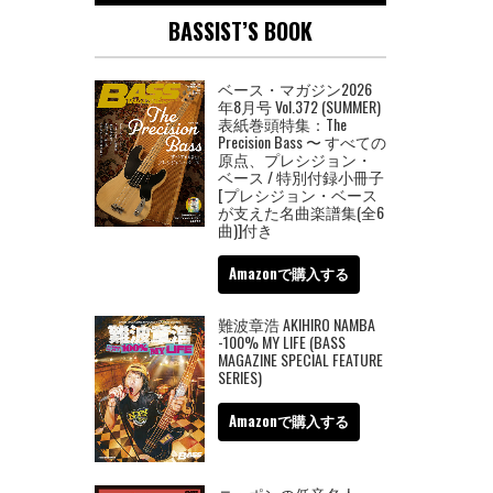
BASSIST’S BOOK
ベース・マガジン2026
年8月号 Vol.372 (SUMMER)
表紙巻頭特集：The
Precision Bass 〜 すべての
原点、プレシジョン・
ベース / 特別付録小冊子
[プレシジョン・ベース
が支えた名曲楽譜集(全6
曲)]付き
Amazonで購入する
難波章浩 AKIHIRO NAMBA
-100% MY LIFE (BASS
MAGAZINE SPECIAL FEATURE
SERIES)
Amazonで購入する