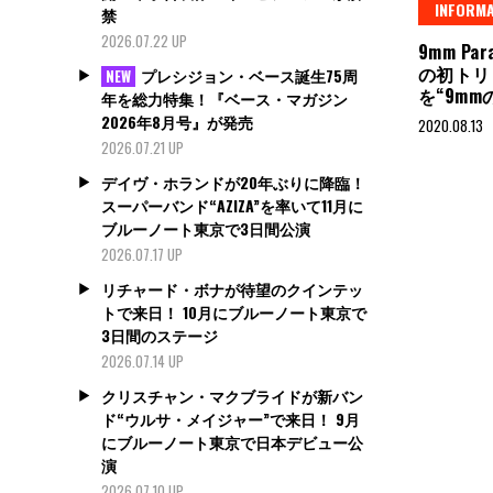
INFORMA
禁
2026.07.22 UP
9mm Par
の初トリ
プレシジョン・ベース誕生75周
NEW
を“9m
年を総力特集！『ベース・マガジン
2026年8月号』が発売
2020.08.13
2026.07.21 UP
デイヴ・ホランドが20年ぶりに降臨！
スーパーバンド“AZIZA”を率いて11月に
ブルーノート東京で3日間公演
2026.07.17 UP
リチャード・ボナが待望のクインテッ
トで来日！ 10月にブルーノート東京で
3日間のステージ
2026.07.14 UP
クリスチャン・マクブライドが新バン
ド“ウルサ・メイジャー”で来日！ 9月
にブルーノート東京で日本デビュー公
演
2026.07.10 UP