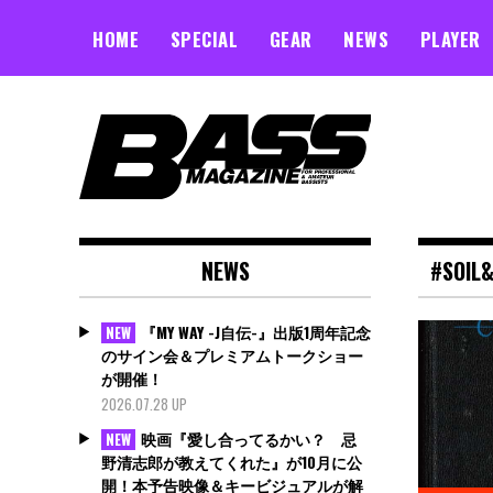
Skip
to
HOME
SPECIAL
GEAR
NEWS
PLAYER
content
NEWS
#SOIL
『MY WAY -J自伝-』出版1周年記念
NEW
のサイン会＆プレミアムトークショー
が開催！
2026.07.28 UP
映画『愛し合ってるかい？ 忌
NEW
野清志郎が教えてくれた』が10月に公
開！本予告映像＆キービジュアルが解