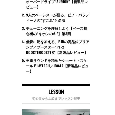
オーバードライブ“AURION”【新製品レ
ビュー】
9人のベーシストが語る、ピノ・パラデ
ィーノの“すごみ”と名演
チューニングを理解しよう【ベース初
心者の“キホンのキ”】第3回
低音に艶を加える、PJBの高品位プリア
ンプ／ブースター“PE-2
BOOSTEROOSTER”【新製品レビュー】
王道サウンドを秘めたショート・スケ
ール PLAYTECH／JB042【新製品レビュ
ー】
LESSON
初心者から上級までレッスン記事