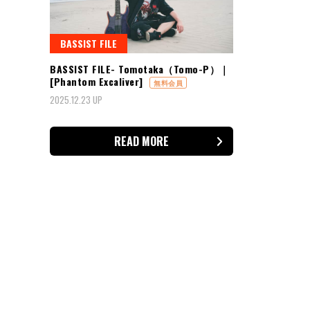
BASSIST FILE
BASSIST FILE- Tomotaka（Tomo-P）｜
[Phantom Excaliver]
無料会員
2025.12.23 UP
READ MORE