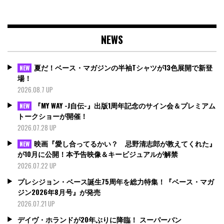
NEWS
夏だ！ベース・マガジンの半袖Tシャツが13色展開で新登
NEW
場！
2026.08.7 UP
『MY WAY -J自伝-』出版1周年記念のサイン会＆プレミアム
NEW
トークショーが開催！
2026.07.28 UP
映画『愛し合ってるかい？ 忌野清志郎が教えてくれた』
NEW
が10月に公開！本予告映像＆キービジュアルが解禁
2026.07.22 UP
プレシジョン・ベース誕生75周年を総力特集！『ベース・マガ
ジン2026年8月号』が発売
2026.07.21 UP
デイヴ・ホランドが20年ぶりに降臨！ スーパーバン