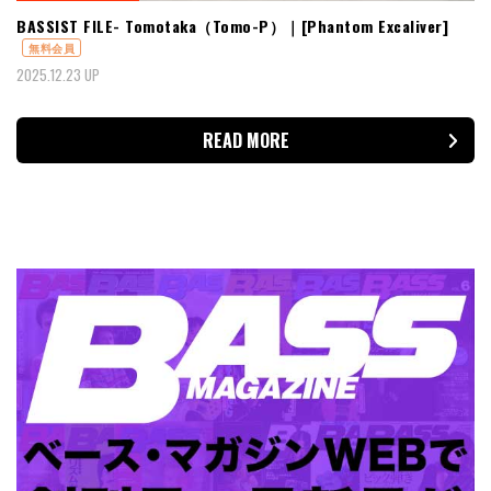
BASSIST FILE- Tomotaka（Tomo-P）｜[Phantom Excaliver]
無料会員
2025.12.23 UP
READ MORE