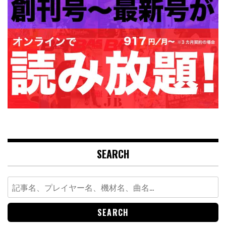
SEARCH
Search
for: