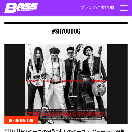
Skip
プランのご案内
to
content
#SHYOUDOG
INFORMATION
“11月11日=ベースの日”に4人のベース・ヴォーカルが集