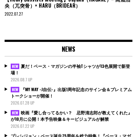
央（兀突骨）× HARU（BRIDEAR）
2022.07.27
NEWS
夏だ！ベース・マガジンの半袖Tシャツが13色展開で新登
NEW
場！
2026.08.7 UP
『MY WAY -J自伝-』出版1周年記念のサイン会＆プレミアム
NEW
トークショーが開催！
2026.07.28 UP
映画『愛し合ってるかい？ 忌野清志郎が教えてくれた』
NEW
が10月に公開！本予告映像＆キービジュアルが解禁
2026.07.22 UP
プレシジョン・ベース誕生75周年を総力特集！『ベース・マガ