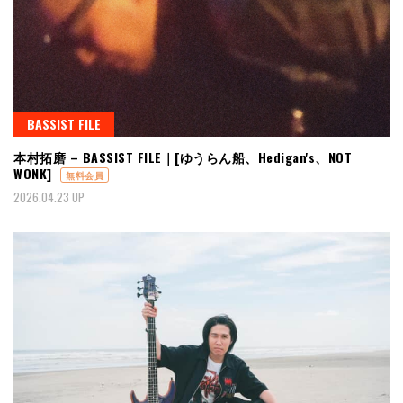
BASSIST FILE
本村拓磨 – BASSIST FILE｜[ゆうらん船、Hedigan's、NOT
WONK]
無料会員
2026.04.23 UP