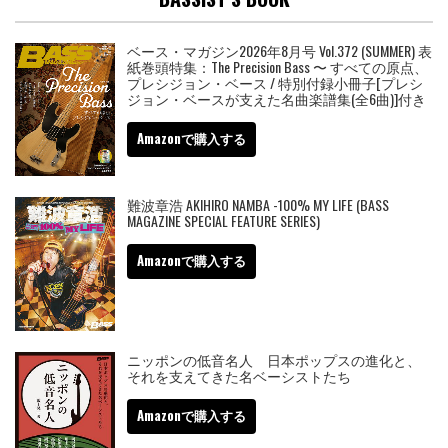
ベース・マガジン2026年8月号 Vol.372 (SUMMER) 表
紙巻頭特集：The Precision Bass 〜 すべての原点、
プレシジョン・ベース / 特別付録小冊子[プレシ
ジョン・ベースが支えた名曲楽譜集(全6曲)]付き
Amazonで購入する
難波章浩 AKIHIRO NAMBA -100% MY LIFE (BASS
MAGAZINE SPECIAL FEATURE SERIES)
Amazonで購入する
ニッポンの低音名人 日本ポップスの進化と、
それを支えてきた名ベーシストたち
Amazonで購入する