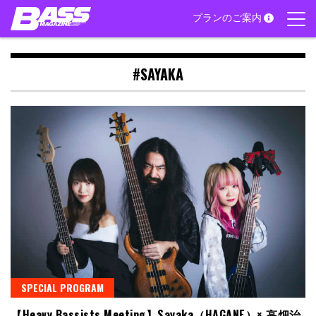
Skip
プランのご案内
to
content
#SAYAKA
SPECIAL PROGRAM
【Heavy Bassists Meeting】Sayaka（HAGANE）× 高畑治