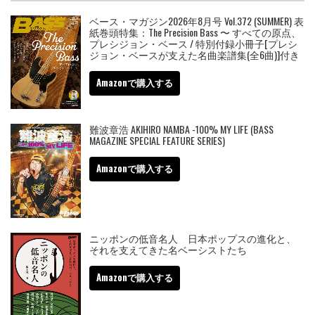
ベース・マガジン2026年8月号 Vol.372 (SUMMER) 表
紙巻頭特集：The Precision Bass 〜 すべての原点、
プレシジョン・ベース / 特別付録小冊子[プレシ
ジョン・ベースが支えた名曲楽譜集(全6曲)]付き
Amazonで購入する
難波章浩 AKIHIRO NAMBA -100% MY LIFE (BASS
MAGAZINE SPECIAL FEATURE SERIES)
Amazonで購入する
ニッポンの低音名人 日本ポップスの進化と、
それを支えてきた名ベーシストたち
Amazonで購入する