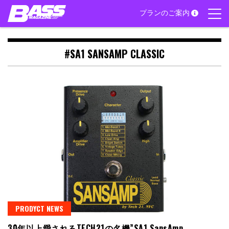
Skip
プランのご案内
to
content
#SA1 SANSAMP CLASSIC
PRODYCT NEWS
30年以上愛されるTECH21の名機”SA1 SansAmp