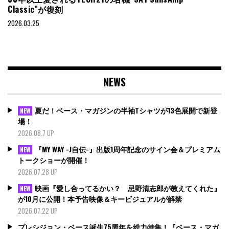
Classic”が復刻
2026.03.25
NEWS
夏だ！ベース・マガジンの半袖Tシャツが13色展開で新登
NEW
場！
2026.08.7 UP
『MY WAY -J自伝-』出版1周年記念のサイン会＆プレミアム
NEW
トークショーが開催！
2026.07.28 UP
映画『愛し合ってるかい？ 忌野清志郎が教えてくれた』
NEW
が10月に公開！本予告映像＆キービジュアルが解禁
2026.07.22 UP
プレシジョン・ベース誕生75周年を総力特集！『ベース・マガ