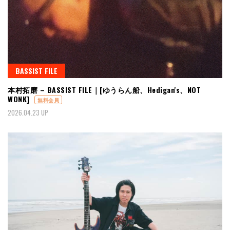
BASSIST FILE
本村拓磨 – BASSIST FILE｜[ゆうらん船、Hedigan's、NOT
WONK]
無料会員
2026.04.23 UP