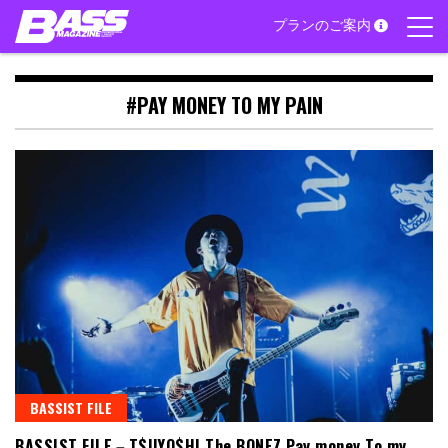
Skip
プランのご案内
to
content
#PAY MONEY TO MY PAIN
BASSIST FILE
BASSIST FILE－T$UYO$HI The BONEZ Pay money To my