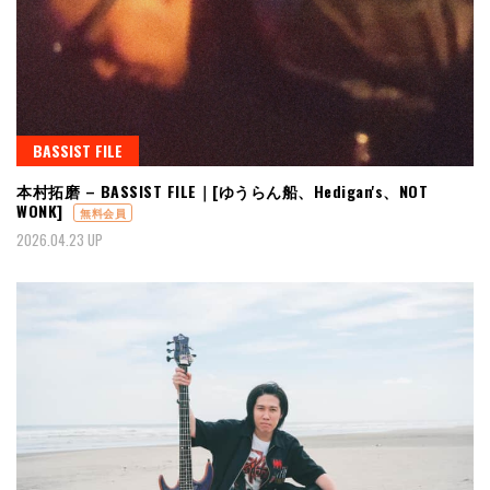
BASSIST FILE
本村拓磨 – BASSIST FILE｜[ゆうらん船、Hedigan's、NOT
WONK]
無料会員
2026.04.23 UP