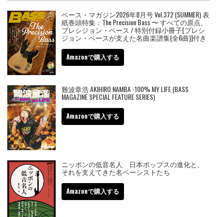
ベース・マガジン2026年8月号 Vol.372 (SUMMER) 表
紙巻頭特集：The Precision Bass 〜 すべての原点、
プレシジョン・ベース / 特別付録小冊子[プレシ
ジョン・ベースが支えた名曲楽譜集(全6曲)]付き
Amazonで購入する
難波章浩 AKIHIRO NAMBA -100% MY LIFE (BASS
MAGAZINE SPECIAL FEATURE SERIES)
Amazonで購入する
ニッポンの低音名人 日本ポップスの進化と、
それを支えてきた名ベーシストたち
Amazonで購入する