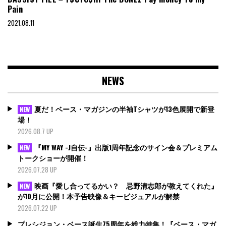
Pain
2021.08.11
NEWS
夏だ！ベース・マガジンの半袖Tシャツが13色展開で新登
NEW
場！
2026.08.7 UP
『MY WAY -J自伝-』出版1周年記念のサイン会＆プレミアム
NEW
トークショーが開催！
2026.07.28 UP
映画『愛し合ってるかい？ 忌野清志郎が教えてくれた』
NEW
が10月に公開！本予告映像＆キービジュアルが解禁
2026.07.22 UP
プレシジョン・ベース誕生75周年を総力特集！『ベース・マガ