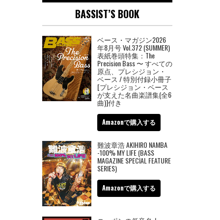
BASSIST’S BOOK
ベース・マガジン2026
年8月号 Vol.372 (SUMMER)
表紙巻頭特集：The
Precision Bass 〜 すべての
原点、プレシジョン・
ベース / 特別付録小冊子
[プレシジョン・ベース
が支えた名曲楽譜集(全6
曲)]付き
Amazonで購入する
難波章浩 AKIHIRO NAMBA
-100% MY LIFE (BASS
MAGAZINE SPECIAL FEATURE
SERIES)
Amazonで購入する