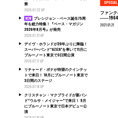
SPECIA
禁
2026.07.22 UP
ファンク
――196
プレシジョン・ベース誕生75周
NEW
年を総力特集！『ベース・マガジン
2021.01.21
2026年8月号』が発売
2026.07.21 UP
デイヴ・ホランドが20年ぶりに降臨！
スーパーバンド“AZIZA”を率いて11月に
ブルーノート東京で3日間公演
2026.07.17 UP
リチャード・ボナが待望のクインテッ
トで来日！ 10月にブルーノート東京で
3日間のステージ
2026.07.14 UP
クリスチャン・マクブライドが新バン
ド“ウルサ・メイジャー”で来日！ 9月
にブルーノート東京で日本デビュー公
演
2026.07.10 UP