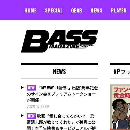
Skip
to
HOME
SPECIAL
GEAR
NEWS
PLAYER
content
NEWS
#Pフ
『MY WAY -J自伝-』出版1周年記念
NEW
のサイン会＆プレミアムトークショー
が開催！
2026.07.28 UP
映画『愛し合ってるかい？ 忌
NEW
野清志郎が教えてくれた』が10月に公
開！本予告映像＆キービジュアルが解