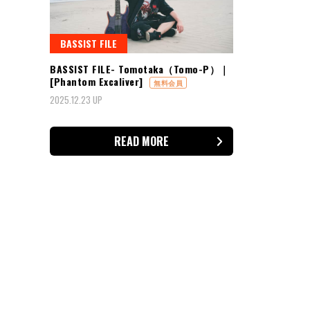
BASSIST FILE
BASSIST FILE- Tomotaka（Tomo-P）｜
[Phantom Excaliver]
無料会員
2025.12.23 UP
READ MORE