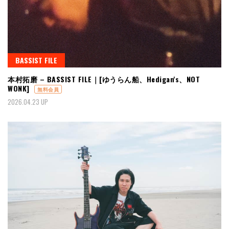
BASSIST FILE
本村拓磨 – BASSIST FILE｜[ゆうらん船、Hedigan's、NOT
WONK]
無料会員
2026.04.23 UP