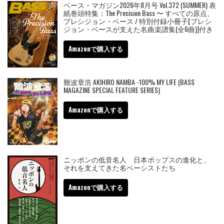
ベース・マガジン2026年8月号 Vol.372 (SUMMER) 表
紙巻頭特集：The Precision Bass 〜 すべての原点、
プレシジョン・ベース / 特別付録小冊子[プレシ
ジョン・ベースが支えた名曲楽譜集(全6曲)]付き
Amazonで購入する
難波章浩 AKIHIRO NAMBA -100% MY LIFE (BASS
MAGAZINE SPECIAL FEATURE SERIES)
Amazonで購入する
ニッポンの低音名人 日本ポップスの進化と、
それを支えてきた名ベーシストたち
Amazonで購入する