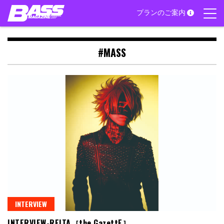
Skip
プランのご案内
to
content
#MASS
INTERVIEW
INTERVIEW-REITA［the GazettE］