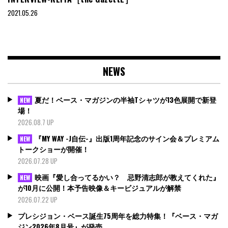
2021.05.26
NEWS
夏だ！ベース・マガジンの半袖Tシャツが13色展開で新登
NEW
場！
2026.08.7 UP
『MY WAY -J自伝-』出版1周年記念のサイン会＆プレミアム
NEW
トークショーが開催！
2026.07.28 UP
映画『愛し合ってるかい？ 忌野清志郎が教えてくれた』
NEW
が10月に公開！本予告映像＆キービジュアルが解禁
2026.07.22 UP
プレシジョン・ベース誕生75周年を総力特集！『ベース・マガ
ジン2026年8月号』が発売