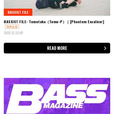
BASSIST FILE
BASSIST FILE- Tomotaka（Tomo-P）｜[Phantom Excaliver]
無料会員
2025.12.23 UP
READ MORE