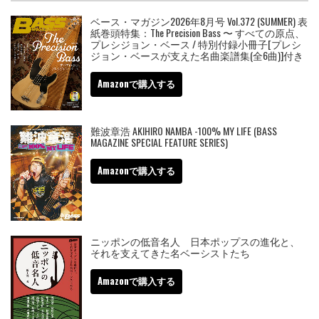
ベース・マガジン2026年8月号 Vol.372 (SUMMER) 表
紙巻頭特集：The Precision Bass 〜 すべての原点、
プレシジョン・ベース / 特別付録小冊子[プレシ
ジョン・ベースが支えた名曲楽譜集(全6曲)]付き
Amazonで購入する
難波章浩 AKIHIRO NAMBA -100% MY LIFE (BASS
MAGAZINE SPECIAL FEATURE SERIES)
Amazonで購入する
ニッポンの低音名人 日本ポップスの進化と、
それを支えてきた名ベーシストたち
Amazonで購入する