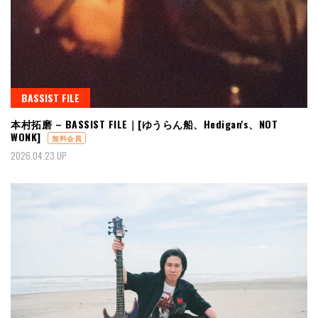
BASSIST FILE
本村拓磨 – BASSIST FILE｜[ゆうらん船、Hedigan's、NOT
WONK]
無料会員
2026.04.23 UP