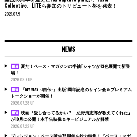
Collective、LITEら参加のトリビュート盤を発表！
2021.07.9
NEWS
夏だ！ベース・マガジンの半袖Tシャツが13色展開で新登
NEW
場！
2026.08.7 UP
『MY WAY -J自伝-』出版1周年記念のサイン会＆プレミアム
NEW
トークショーが開催！
2026.07.28 UP
映画『愛し合ってるかい？ 忌野清志郎が教えてくれた』
NEW
が10月に公開！本予告映像＆キービジュアルが解禁
2026.07.22 UP
プレシジョン・ベース誕生75周年を総力特集！『ベース・マガ