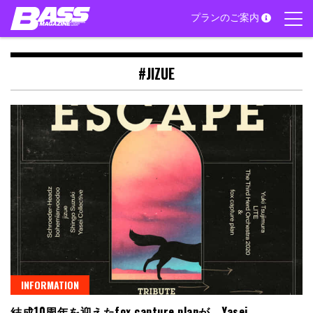
Skip
プランのご案内
to
content
#JIZUE
INFORMATION
結成10周年を迎えたfox capture planが、Yasei