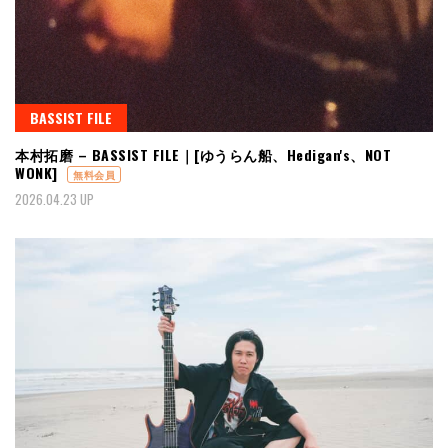
BASSIST FILE
本村拓磨 – BASSIST FILE｜[ゆうらん船、Hedigan's、NOT
WONK]
無料会員
2026.04.23 UP