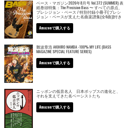
ベース・マガジン2026年8月号 Vol.372 (SUMMER) 表
紙巻頭特集：The Precision Bass 〜 すべての原点、
プレシジョン・ベース / 特別付録小冊子[プレシ
ジョン・ベースが支えた名曲楽譜集(全6曲)]付き
Amazonで購入する
難波章浩 AKIHIRO NAMBA -100% MY LIFE (BASS
MAGAZINE SPECIAL FEATURE SERIES)
Amazonで購入する
ニッポンの低音名人 日本ポップスの進化と、
それを支えてきた名ベーシストたち
Amazonで購入する