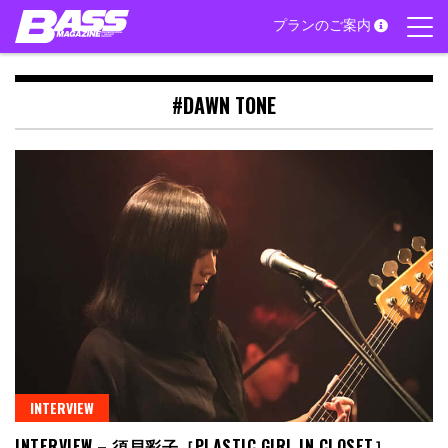
Skip
プランのご案内
to
content
#DAWN TONE
INTERVIEW
INTERVIEW – 須貝彩子［PLASTIC GIRL IN CLOSET］