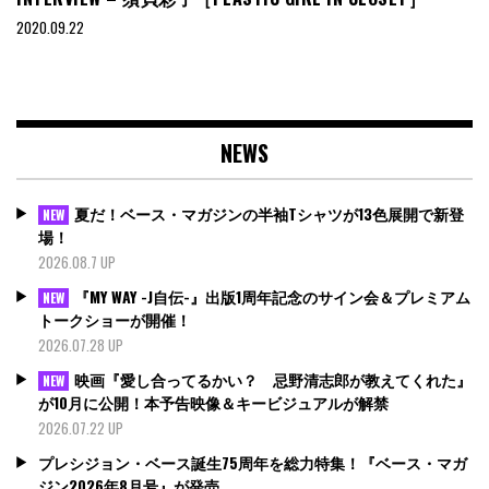
2020.09.22
NEWS
夏だ！ベース・マガジンの半袖Tシャツが13色展開で新登
NEW
場！
2026.08.7 UP
『MY WAY -J自伝-』出版1周年記念のサイン会＆プレミアム
NEW
トークショーが開催！
2026.07.28 UP
映画『愛し合ってるかい？ 忌野清志郎が教えてくれた』
NEW
が10月に公開！本予告映像＆キービジュアルが解禁
2026.07.22 UP
プレシジョン・ベース誕生75周年を総力特集！『ベース・マガ
ジン2026年8月号』が発売