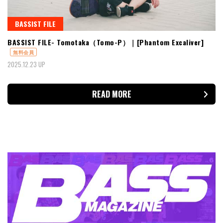
BASSIST FILE
BASSIST FILE- Tomotaka（Tomo-P）｜[Phantom Excaliver]
無料会員
2025.12.23 UP
READ MORE