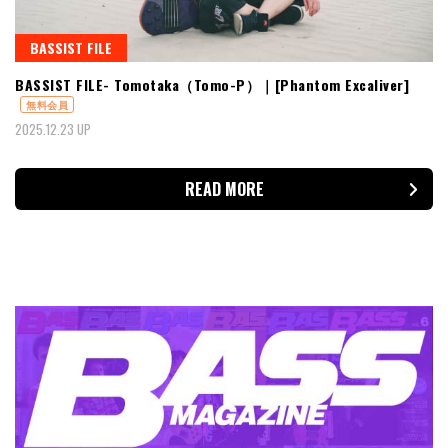
BASSIST FILE
BASSIST FILE- Tomotaka（Tomo-P）｜[Phantom Excaliver]
無料会員
2025.12.23 UP
READ MORE