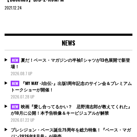
2021.12.24
NEWS
夏だ！ベース・マガジンの半袖Tシャツが13色展開で新登
NEW
場！
2026.08.7 UP
『MY WAY -J自伝-』出版1周年記念のサイン会＆プレミアム
NEW
トークショーが開催！
2026.07.28 UP
映画『愛し合ってるかい？ 忌野清志郎が教えてくれた』
NEW
が10月に公開！本予告映像＆キービジュアルが解禁
2026.07.22 UP
プレシジョン・ベース誕生75周年を総力特集！『ベース・マガ
ジン2026年8月号』が発売