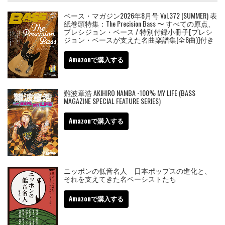
ベース・マガジン2026年8月号 Vol.372 (SUMMER) 表
紙巻頭特集：The Precision Bass 〜 すべての原点、
プレシジョン・ベース / 特別付録小冊子[プレシ
ジョン・ベースが支えた名曲楽譜集(全6曲)]付き
Amazonで購入する
難波章浩 AKIHIRO NAMBA -100% MY LIFE (BASS
MAGAZINE SPECIAL FEATURE SERIES)
Amazonで購入する
ニッポンの低音名人 日本ポップスの進化と、
それを支えてきた名ベーシストたち
Amazonで購入する