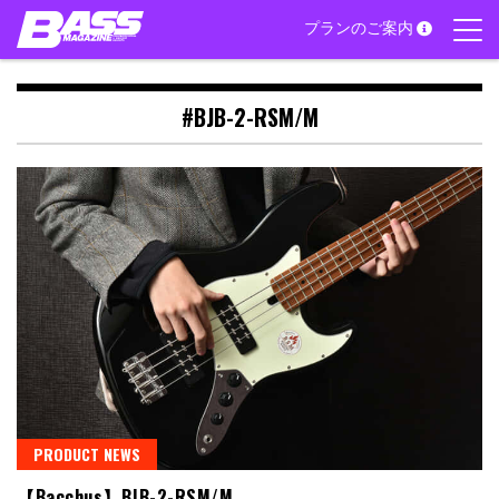
Skip
プランのご案内
to
content
#BJB-2-RSM/M
PRODUCT NEWS
【Bacchus】BJB-2-RSM/M