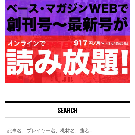
SEARCH
Search
for: