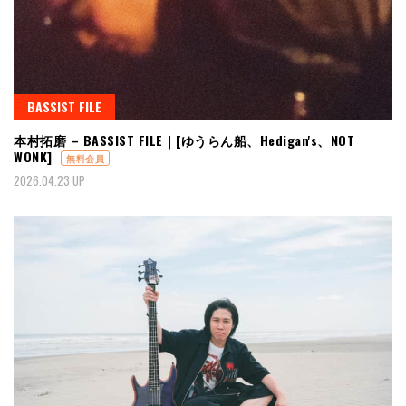
BASSIST FILE
本村拓磨 – BASSIST FILE｜[ゆうらん船、Hedigan's、NOT
WONK]
無料会員
2026.04.23 UP