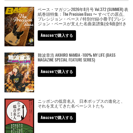
ベース・マガジン2026年8月号 Vol.372 (SUMMER) 表
紙巻頭特集：The Precision Bass 〜 すべての原点、
プレシジョン・ベース / 特別付録小冊子[プレシ
ジョン・ベースが支えた名曲楽譜集(全6曲)]付き
Amazonで購入する
難波章浩 AKIHIRO NAMBA -100% MY LIFE (BASS
MAGAZINE SPECIAL FEATURE SERIES)
Amazonで購入する
ニッポンの低音名人 日本ポップスの進化と、
それを支えてきた名ベーシストたち
Amazonで購入する