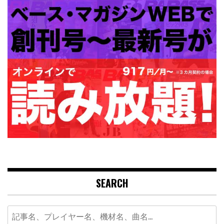
SEARCH
Search
for: