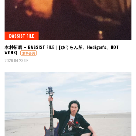
BASSIST FILE
本村拓磨 – BASSIST FILE｜[ゆうらん船、Hedigan's、NOT
WONK]
無料会員
2026.04.23 UP