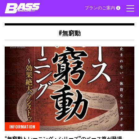
Skip
プランのご案内
to
content
#無窮動
INFORMATION
“無窮動トレーニング・シリーズ”のベース篇が登場