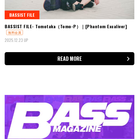
BASSIST FILE
BASSIST FILE- Tomotaka（Tomo-P）｜[Phantom Excaliver]
無料会員
2025.12.23 UP
READ MORE