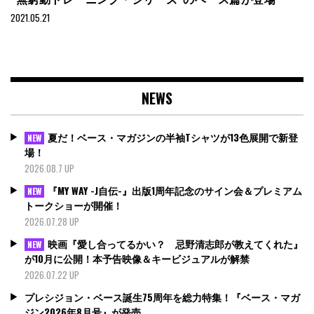
2021.05.21
NEWS
夏だ！ベース・マガジンの半袖Tシャツが13色展開で新登
NEW
場！
2026.08.7 UP
『MY WAY -J自伝-』出版1周年記念のサイン会＆プレミアム
NEW
トークショーが開催！
2026.07.28 UP
映画『愛し合ってるかい？ 忌野清志郎が教えてくれた』
NEW
が10月に公開！本予告映像＆キービジュアルが解禁
2026.07.22 UP
プレシジョン・ベース誕生75周年を総力特集！『ベース・マガ
ジン2026年8月号』が発売