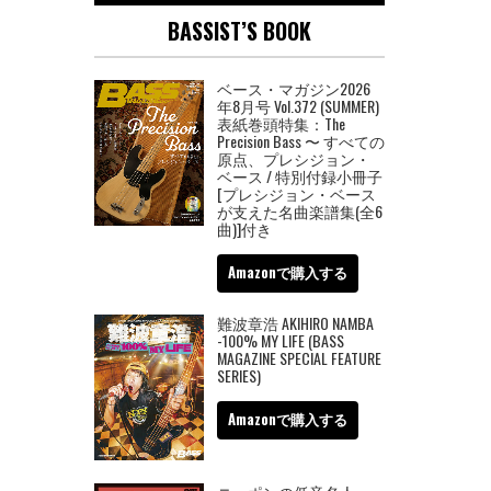
BASSIST’S BOOK
ベース・マガジン2026
年8月号 Vol.372 (SUMMER)
表紙巻頭特集：The
Precision Bass 〜 すべての
原点、プレシジョン・
ベース / 特別付録小冊子
[プレシジョン・ベース
が支えた名曲楽譜集(全6
曲)]付き
Amazonで購入する
難波章浩 AKIHIRO NAMBA
-100% MY LIFE (BASS
MAGAZINE SPECIAL FEATURE
SERIES)
Amazonで購入する