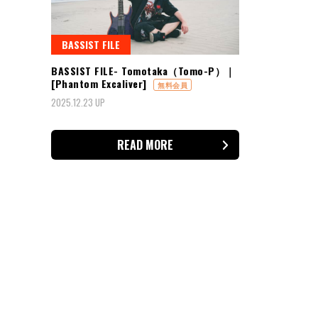
BASSIST FILE
BASSIST FILE- Tomotaka（Tomo-P）｜
[Phantom Excaliver]
無料会員
2025.12.23 UP
READ MORE