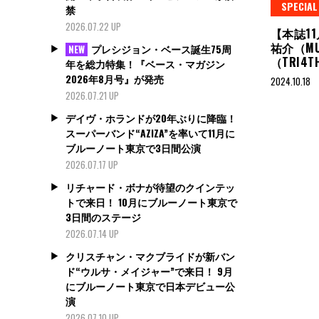
SPECIA
禁
2026.07.22 UP
【本誌1
祐介（MU
プレシジョン・ベース誕生75周
NEW
（TRI4
年を総力特集！『ベース・マガジン
2026年8月号』が発売
2024.10.18
2026.07.21 UP
デイヴ・ホランドが20年ぶりに降臨！
スーパーバンド“AZIZA”を率いて11月に
ブルーノート東京で3日間公演
2026.07.17 UP
リチャード・ボナが待望のクインテッ
トで来日！ 10月にブルーノート東京で
3日間のステージ
2026.07.14 UP
クリスチャン・マクブライドが新バン
ド“ウルサ・メイジャー”で来日！ 9月
にブルーノート東京で日本デビュー公
演
2026.07.10 UP