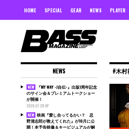
Skip
to
HOME
SPECIAL
GEAR
NEWS
PLAYER
content
NEWS
#木村
『MY WAY -J自伝-』出版1周年記念
NEW
のサイン会＆プレミアムトークショー
が開催！
2026.07.28 UP
映画『愛し合ってるかい？ 忌
NEW
野清志郎が教えてくれた』が10月に公
開！本予告映像＆キービジュアルが解