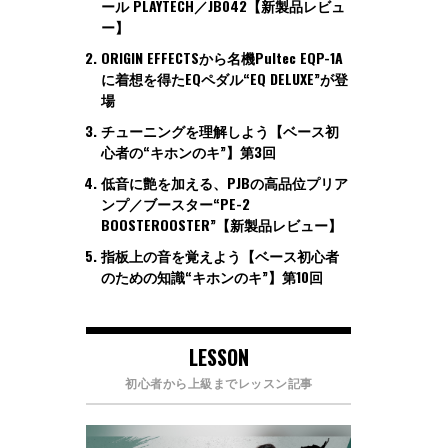
ール PLAYTECH／JB042【新製品レビュ
ー】
ORIGIN EFFECTSから名機Pultec EQP-1A
に着想を得たEQペダル“EQ DELUXE”が登
場
チューニングを理解しよう【ベース初
心者の“キホンのキ”】第3回
低音に艶を加える、PJBの高品位プリア
ンプ／ブースター“PE-2
BOOSTEROOSTER”【新製品レビュー】
指板上の音を覚えよう【ベース初心者
のための知識“キホンのキ”】第10回
LESSON
初心者から上級までレッスン記事