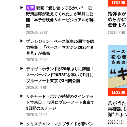
LESSON
映画『愛し合ってるかい？ 忌
NEW
指弾きが
野清志郎が教えてくれた』が10月に公
めらかに
開！本予告映像＆キービジュアルが解
低音よろ
禁
2026.07.22 UP
2026.03.30
プレシジョン・ベース誕生75周年を総
力特集！『ベース・マガジン2026年8
月号』が発売
2026.07.21 UP
デイヴ・ホランドが20年ぶりに降臨！
スーパーバンド“AZIZA”を率いて11月に
ブルーノート東京で3日間公演
2026.07.17 UP
LESSON
リチャード・ボナが待望のクインテッ
トで来日！ 10月にブルーノート東京で
爪が当た
3日間のステージ
再確認【
識“キホ
2026.07.14 UP
2025.01.31
クリスチャン・マクブライドが新バン