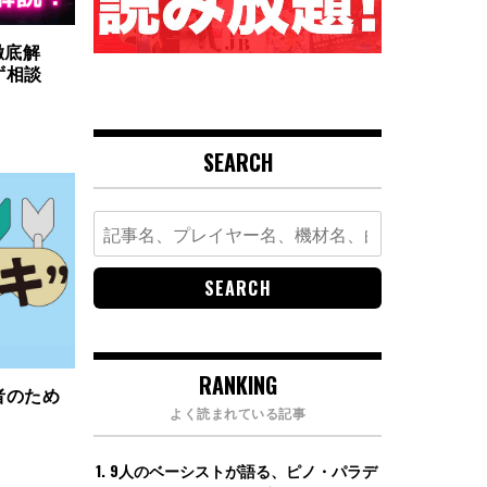
徹底解
ず相談
SEARCH
Search
for:
RANKING
者のため
よく読まれている記事
回
9人のベーシストが語る、ピノ・パラデ