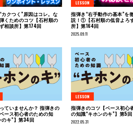
LESSON
“カクつく”原因はコレ。な
指弾き“右手動作の基本”を
弾くためのコツ【石村順の
説！①【石村順の低音よろ
ず相談所】第174回
所】第164回
2025.09.11
LESSON
っていませんか？ 指弾きの
指弾きのコツ【ベース初心
ベース初心者のための知
の知識“キホンのキ”】第5
ンのキ”】第34回
2022.05.31