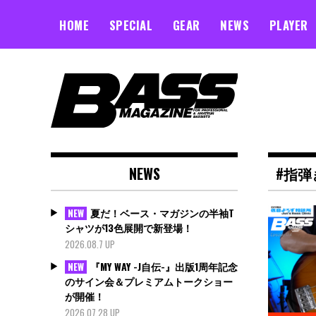
Skip
to
HOME
SPECIAL
GEAR
NEWS
PLAYER
content
NEWS
#指弾
夏だ！ベース・マガジンの半袖T
NEW
シャツが13色展開で新登場！
2026.08.7 UP
『MY WAY -J自伝-』出版1周年記念
NEW
のサイン会＆プレミアムトークショー
が開催！
2026.07.28 UP