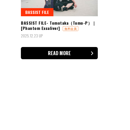
BASSIST FILE
BASSIST FILE- Tomotaka（Tomo-P）｜
[Phantom Excaliver]
無料会員
2025.12.23 UP
READ MORE