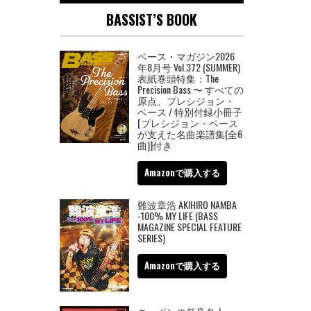
BASSIST’S BOOK
ベース・マガジン2026
年8月号 Vol.372 (SUMMER)
表紙巻頭特集：The
Precision Bass 〜 すべての
原点、プレシジョン・
ベース / 特別付録小冊子
[プレシジョン・ベース
が支えた名曲楽譜集(全6
曲)]付き
Amazonで購入する
難波章浩 AKIHIRO NAMBA
-100% MY LIFE (BASS
MAGAZINE SPECIAL FEATURE
SERIES)
Amazonで購入する