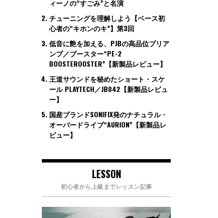
ィーノの“すごみ”と名演
チューニングを理解しよう【ベース初
心者の“キホンのキ”】第3回
低音に艶を加える、PJBの高品位プリア
ンプ／ブースター“PE-2
BOOSTEROOSTER”【新製品レビュー】
王道サウンドを秘めたショート・スケ
ール PLAYTECH／JB042【新製品レビュ
ー】
国産ブランドSONIFIX発のナチュラル・
オーバードライブ“AURION”【新製品レ
ビュー】
LESSON
初心者から上級までレッスン記事