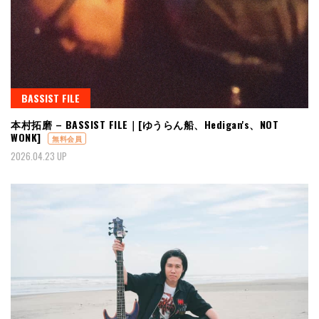
BASSIST FILE
本村拓磨 – BASSIST FILE｜[ゆうらん船、Hedigan's、NOT
WONK]
無料会員
2026.04.23 UP