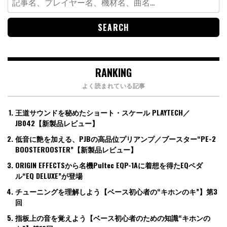
for:
RANKING
よく読まれている記事
王道サウンドを秘めたショート・スケール PLAYTECH／
JB042【新製品レビュー】
低音に艶を加える、PJBの高品位プリアンプ／ブースター“PE-2
BOOSTEROOSTER”【新製品レビュー】
ORIGIN EFFECTSから名機Pultec EQP-1Aに着想を得たEQペダ
ル“EQ DELUXE”が登場
チューニングを理解しよう【ベース初心者の“キホンのキ”】第3
回
指板上の音を覚えよう【ベース初心者のための知識“キホンの