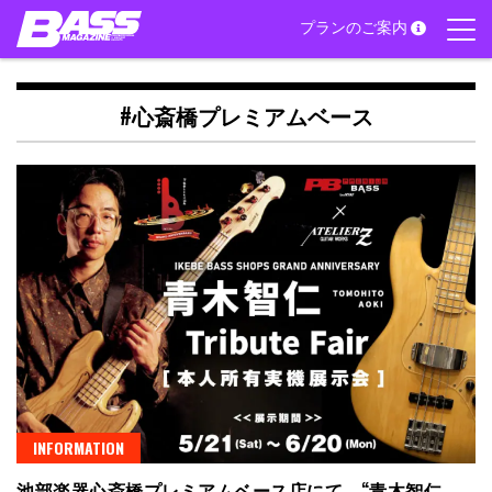
Skip
プランのご案内
to
content
#心斎橋プレミアムベース
INFORMATION
池部楽器心斎橋プレミアムベース店にて、“青木智仁