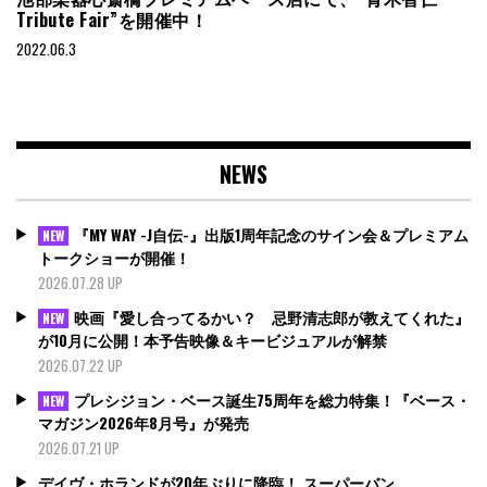
Tribute Fair”を開催中！
2022.06.3
NEWS
『MY WAY -J自伝-』出版1周年記念のサイン会＆プレミアム
NEW
トークショーが開催！
2026.07.28 UP
映画『愛し合ってるかい？ 忌野清志郎が教えてくれた』
NEW
が10月に公開！本予告映像＆キービジュアルが解禁
2026.07.22 UP
プレシジョン・ベース誕生75周年を総力特集！『ベース・
NEW
マガジン2026年8月号』が発売
2026.07.21 UP
デイヴ・ホランドが20年ぶりに降臨！ スーパーバン