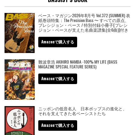
ベース・マガジン2026年8月号 Vol.372 (SUMMER) 表
紙巻頭特集：The Precision Bass 〜 すべての原点、
プレシジョン・ベース / 特別付録小冊子[プレシ
ジョン・ベースが支えた名曲楽譜集(全6曲)]付き
Amazonで購入する
難波章浩 AKIHIRO NAMBA -100% MY LIFE (BASS
MAGAZINE SPECIAL FEATURE SERIES)
Amazonで購入する
ニッポンの低音名人 日本ポップスの進化と、
それを支えてきた名ベーシストたち
Amazonで購入する