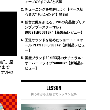
ィーノの“すごみ”と名演
チューニングを理解しよう【ベース初
心者の“キホンのキ”】第3回
低音に艶を加える、PJBの高品位プリア
ンプ／ブースター“PE-2
BOOSTEROOSTER”【新製品レビュー】
王道サウンドを秘めたショート・スケ
ール PLAYTECH／JB042【新製品レビュ
ー】
国産ブランドSONIFIX発のナチュラル・
点”。原
オーバードライブ“AURION”【新製品レ
びまで
ビュー】
ョナルの
LESSON
初心者から上級までレッスン記事