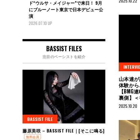
2025.10.22
ド“ウルサ・メイジャー”で来日！ 9月
にブルーノート東京で日本デビュー公
演
2026.07.10 UP
BASSIST FILES
注目のベーシストを紹介
INTERVI
山本連が
体験から
【BMG
裏側】
2025.10.20
BASSIST FILE
藤原美咲 – BASSIST FILE｜[そこに鳴る]
無料会員