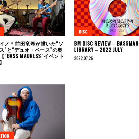
DISC
イノ × 前田竜希が描いた“ソ
BM DISC REVIEW – BASSMAN
ス”と“デュオ・ベース”の奥
LIBRARY – 2022 JULY
“BASS MADNESS”イベント
2022.07.26
ト】
TION