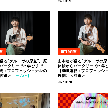
2025.10.21
EW
INTERVIEW
語る“グルーヴの原点”。原
山本連が語る“グルーヴの原
バークリーでの学びまで
体験からバークリーでの学
連載：プロフェッショナルの
【BMG連載：プロフェッシ
＜後篇＞
裏側】＜前篇＞
サブスク
2025.10.20