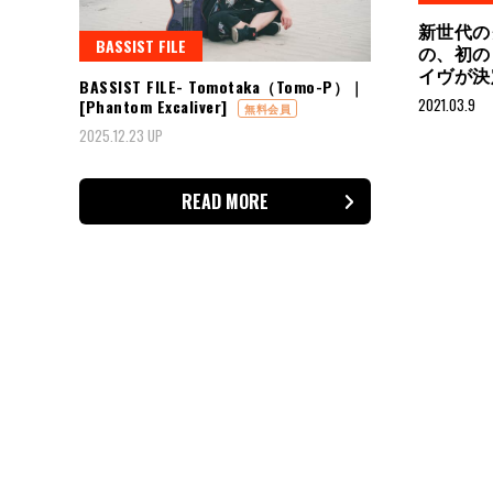
新世代の
BASSIST FILE
の、初の
イヴが
BASSIST FILE- Tomotaka（Tomo-P）｜
2021.03.9
[Phantom Excaliver]
無料会員
2025.12.23 UP
READ MORE