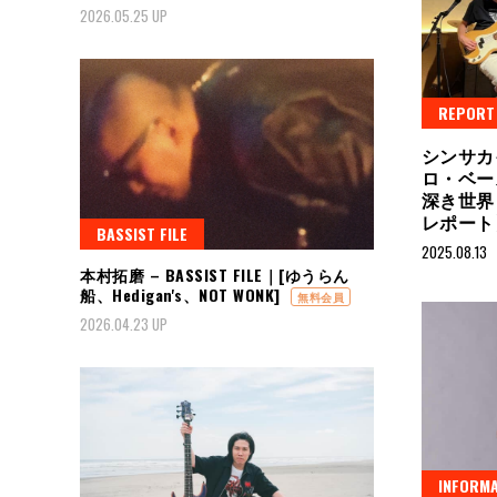
2026.05.25 UP
REPORT
シンサカ
ロ・ベー
深き世界【
レポー
BASSIST FILE
2025.08.13
本村拓磨 – BASSIST FILE｜[ゆうらん
船、Hedigan's、NOT WONK]
無料会員
2026.04.23 UP
INFORMA