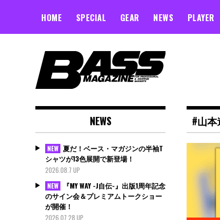
Skip
to
HOME
SPECIAL
GEAR
NEWS
PLAYER
content
NEWS
#山本
夏だ！ベース・マガジンの半袖T
NEW
シャツが13色展開で新登場！
2026.08.7 UP
『MY WAY -J自伝-』出版1周年記念
NEW
のサイン会＆プレミアムトークショー
が開催！
2026.07.28 UP