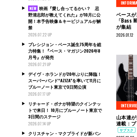
INFORMA
映画『愛し合ってるかい？ 忌
NEW
ベースが
野清志郎が教えてくれた』が10月に公
「Bass
開！本予告映像＆キービジュアルが解
が集結
禁
2026.07.22 UP
2026.01.12
プレシジョン・ベース誕生75周年を総
力特集！『ベース・マガジン2026年8
月号』が発売
2026.07.21 UP
デイヴ・ホランドが20年ぶりに降臨！
スーパーバンド“AZIZA”を率いて11月に
ブルーノート東京で3日間公演
2026.07.17 UP
リチャード・ボナが待望のクインテッ
INTERVI
トで来日！ 10月にブルーノート東京で
3日間のステージ
山本連が
連載：プ
2026.07.14 UP
サブスク
クリスチャン・マクブライドが新バン