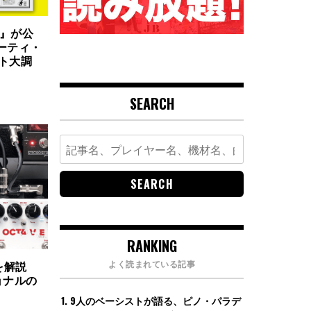
版』が公
ーティ・
ト大調
SEARCH
Search
for:
RANKING
よく読まれている記事
を解説
ョナルの
9人のベーシストが語る、ピノ・パラデ