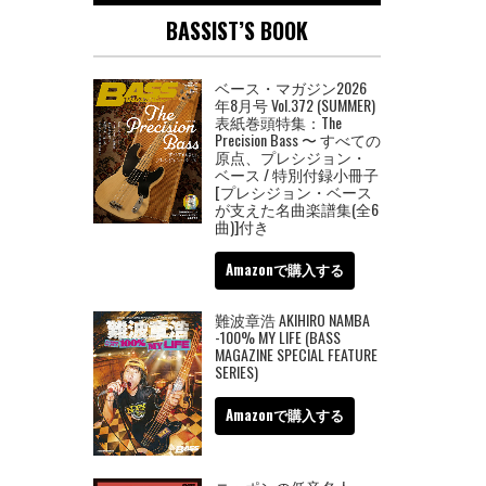
BASSIST’S BOOK
ベース・マガジン2026
年8月号 Vol.372 (SUMMER)
表紙巻頭特集：The
Precision Bass 〜 すべての
原点、プレシジョン・
ベース / 特別付録小冊子
[プレシジョン・ベース
が支えた名曲楽譜集(全6
曲)]付き
Amazonで購入する
難波章浩 AKIHIRO NAMBA
-100% MY LIFE (BASS
MAGAZINE SPECIAL FEATURE
SERIES)
Amazonで購入する