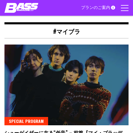
Skip
プランのご案内
to
content
#マイブラ
SPECIAL PROGRAM
シューゲイザーに在る“低音” – 前篇『マイ・ブラッデ