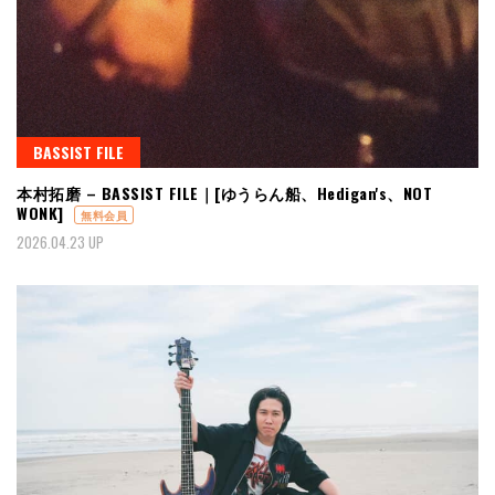
BASSIST FILE
本村拓磨 – BASSIST FILE｜[ゆうらん船、Hedigan's、NOT
WONK]
無料会員
2026.04.23 UP