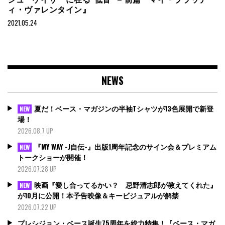
ィ・ヴァレンタイン』
2021.05.24
NEWS
夏だ！ベース・マガジンの半袖Tシャツが13色展開で新登
NEW
場！
2026.08.7 UP
『MY WAY -J自伝-』出版1周年記念のサイン会＆プレミアム
NEW
トークショーが開催！
2026.07.28 UP
映画『愛し合ってるかい？ 忌野清志郎が教えてくれた』
NEW
が10月に公開！本予告映像＆キービジュアルが解禁
2026.07.22 UP
プレシジョン・ベース誕生75周年を総力特集！『ベース・マガ