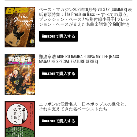
ベース・マガジン2026年8月号 Vol.372 (SUMMER) 表
紙巻頭特集：The Precision Bass 〜 すべての原点、
プレシジョン・ベース / 特別付録小冊子[プレシ
ジョン・ベースが支えた名曲楽譜集(全6曲)]付き
Amazonで購入する
難波章浩 AKIHIRO NAMBA -100% MY LIFE (BASS
MAGAZINE SPECIAL FEATURE SERIES)
Amazonで購入する
ニッポンの低音名人 日本ポップスの進化と、
それを支えてきた名ベーシストたち
Amazonで購入する