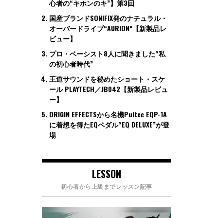
心者の“キホンのキ”】第3回
国産ブランドSONIFIX発のナチュラル・
オーバードライブ“AURION”【新製品レ
ビュー】
プロ・ベーシスト8人に聞きました“私
の初心者時代”
王道サウンドを秘めたショート・スケ
ール PLAYTECH／JB042【新製品レビュ
ー】
ORIGIN EFFECTSから名機Pultec EQP-1A
に着想を得たEQペダル“EQ DELUXE”が登
場
LESSON
初心者から上級までレッスン記事