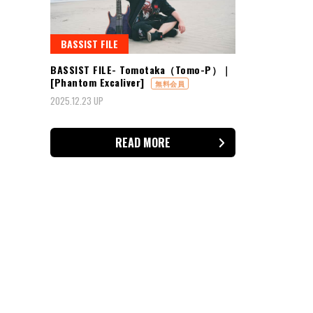
BASSIST FILE
BASSIST FILE- Tomotaka（Tomo-P）｜
[Phantom Excaliver]
無料会員
2025.12.23 UP
READ MORE