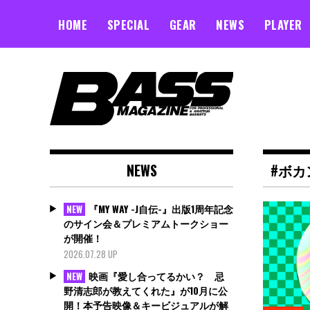
Skip
to
HOME
SPECIAL
GEAR
NEWS
PLAYER
content
NEWS
#ボカ
『MY WAY -J自伝-』出版1周年記念
NEW
のサイン会＆プレミアムトークショー
が開催！
2026.07.28 UP
映画『愛し合ってるかい？ 忌
NEW
野清志郎が教えてくれた』が10月に公
開！本予告映像＆キービジュアルが解