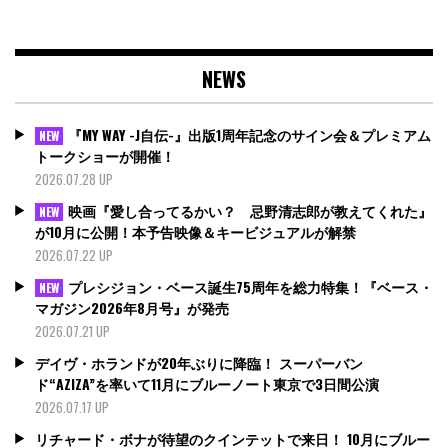
NEWS
『MY WAY -J自伝-』出版1周年記念のサイン会＆プレミアム
NEW
トークショーが開催！
2026.07.28 UP
映画『愛し合ってるかい？ 忌野清志郎が教えてくれた』
NEW
が10月に公開！本予告映像＆キービジュアルが解禁
2026.07.22 UP
プレシジョン・ベース誕生75周年を総力特集！『ベース・
NEW
マガジン2026年8月号』が発売
2026.07.21 UP
デイヴ・ホランドが20年ぶりに降臨！ スーパーバン
ド“AZIZA”を率いて11月にブルーノート東京で3日間公演
2026.07.17 UP
リチャード・ボナが待望のクインテットで来日！ 10月にブルー