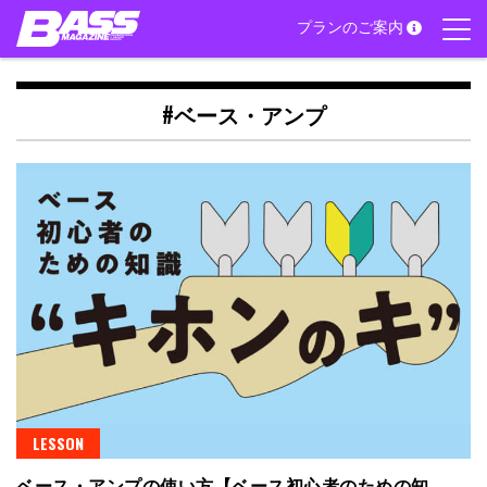
Skip
プランのご案内
to
content
#ベース・アンプ
LESSON
ベース・アンプの使い方【ベース初心者のための知