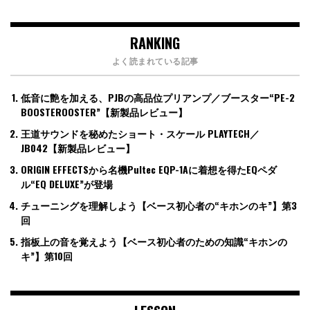
RANKING
よく読まれている記事
低音に艶を加える、PJBの高品位プリアンプ／ブースター“PE-2
BOOSTEROOSTER”【新製品レビュー】
王道サウンドを秘めたショート・スケール PLAYTECH／
JB042【新製品レビュー】
ORIGIN EFFECTSから名機Pultec EQP-1Aに着想を得たEQペダ
ル“EQ DELUXE”が登場
チューニングを理解しよう【ベース初心者の“キホンのキ”】第3
回
指板上の音を覚えよう【ベース初心者のための知識“キホンの
キ”】第10回