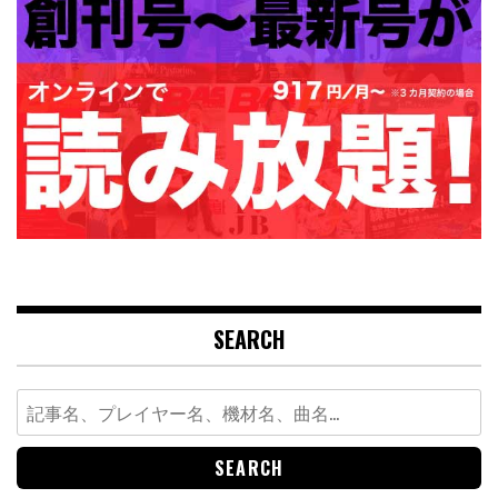
SEARCH
Search
for: