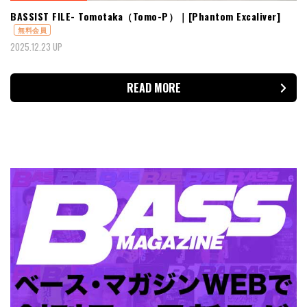
BASSIST FILE- Tomotaka（Tomo-P）｜[Phantom Excaliver]
無料会員
2025.12.23 UP
READ MORE