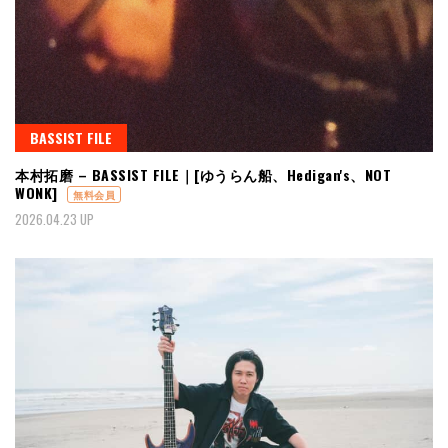
BASSIST FILE
本村拓磨 – BASSIST FILE｜[ゆうらん船、Hedigan's、NOT
WONK]
無料会員
2026.04.23 UP