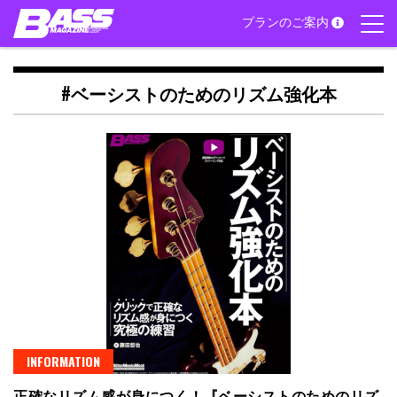
Skip
プランのご案内
to
content
#ベーシストのためのリズム強化本
INFORMATION
正確なリズム感が身につく！『ベーシストのためのリズ