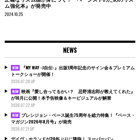
ム強化本』が発売中
2024.10.25
NEWS
『MY WAY -J自伝-』出版1周年記念のサイン会＆プレミアム
NEW
トークショーが開催！
2026.07.28 UP
映画『愛し合ってるかい？ 忌野清志郎が教えてくれた』
NEW
が10月に公開！本予告映像＆キービジュアルが解禁
2026.07.22 UP
プレシジョン・ベース誕生75周年を総力特集！『ベース・
NEW
マガジン2026年8月号』が発売
2026.07.21 UP
デイヴ・ホランドが20年ぶりに降臨！ スーパーバン