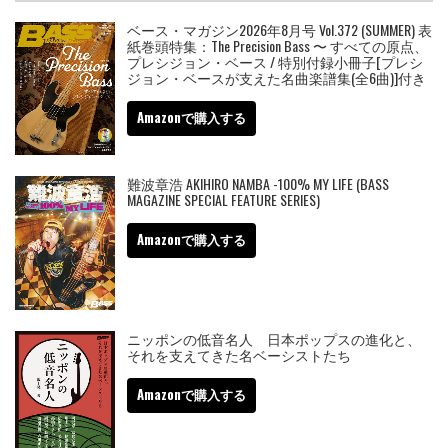
ベース・マガジン2026年8月号 Vol.372 (SUMMER) 表
紙巻頭特集：The Precision Bass 〜 すべての原点、
プレシジョン・ベース / 特別付録小冊子[プレシ
ジョン・ベースが支えた名曲楽譜集(全6曲)]付き
Amazonで購入する
難波章浩 AKIHIRO NAMBA -100% MY LIFE (BASS
MAGAZINE SPECIAL FEATURE SERIES)
Amazonで購入する
ニッポンの低音名人 日本ポップスの進化と、
それを支えてきた名ベーシストたち
Amazonで購入する