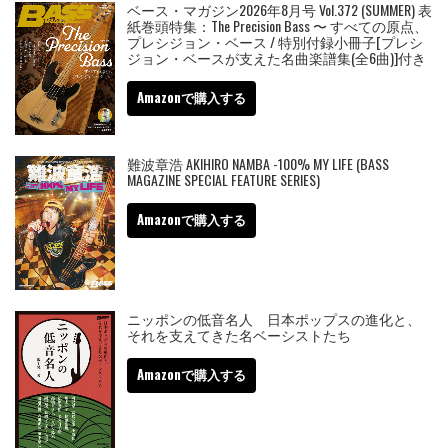
ベース・マガジン2026年8月号 Vol.372 (SUMMER) 表
紙巻頭特集：The Precision Bass 〜 すべての原点、
プレシジョン・ベース / 特別付録小冊子[プレシ
ジョン・ベースが支えた名曲楽譜集(全6曲)]付き
Amazonで購入する
難波章浩 AKIHIRO NAMBA -100% MY LIFE (BASS
MAGAZINE SPECIAL FEATURE SERIES)
Amazonで購入する
ニッポンの低音名人 日本ポップスの進化と、
それを支えてきた名ベーシストたち
Amazonで購入する