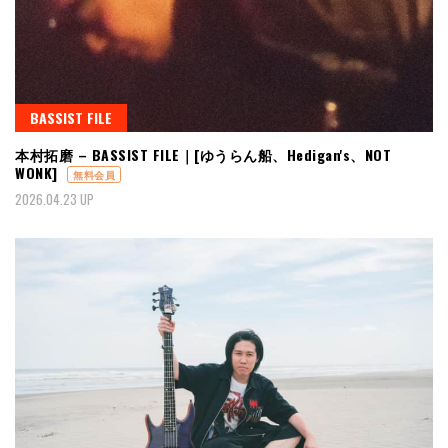
BASSIST FILE
本村拓磨 – BASSIST FILE｜[ゆうらん船、Hedigan's、NOT
WONK]
無料会員
2026.04.23 UP