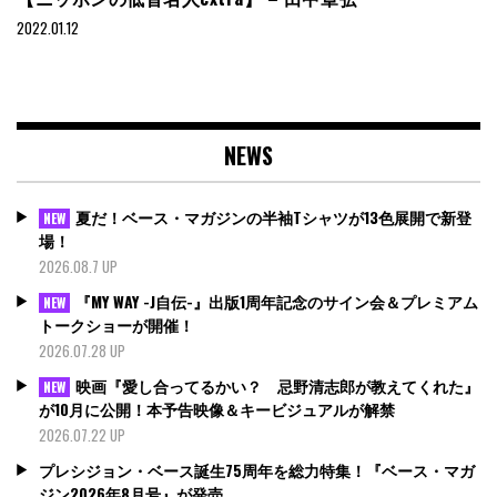
2022.01.12
NEWS
夏だ！ベース・マガジンの半袖Tシャツが13色展開で新登
NEW
場！
2026.08.7 UP
『MY WAY -J自伝-』出版1周年記念のサイン会＆プレミアム
NEW
トークショーが開催！
2026.07.28 UP
映画『愛し合ってるかい？ 忌野清志郎が教えてくれた』
NEW
が10月に公開！本予告映像＆キービジュアルが解禁
2026.07.22 UP
プレシジョン・ベース誕生75周年を総力特集！『ベース・マガ
ジン2026年8月号』が発売