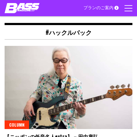
Skip
プランのご案内
to
content
#ハックルバック
COLUMN
【ニッポンの低音名人extra】 – 田中章弘