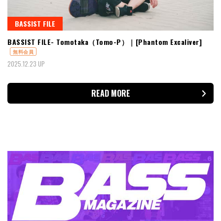
BASSIST FILE
BASSIST FILE- Tomotaka（Tomo-P）｜[Phantom Excaliver]
無料会員
2025.12.23 UP
READ MORE