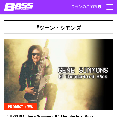
Skip
プランのご案内
to
content
#ジーン・シモンズ
PRODUCT NEWS
【GIBSON】Gene Simmons G² Thunderbird Bass