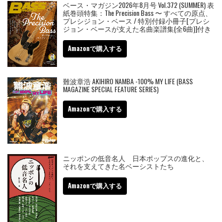
ベース・マガジン2026年8月号 Vol.372 (SUMMER) 表
紙巻頭特集：The Precision Bass 〜 すべての原点、
プレシジョン・ベース / 特別付録小冊子[プレシ
ジョン・ベースが支えた名曲楽譜集(全6曲)]付き
Amazonで購入する
難波章浩 AKIHIRO NAMBA -100% MY LIFE (BASS
MAGAZINE SPECIAL FEATURE SERIES)
Amazonで購入する
ニッポンの低音名人 日本ポップスの進化と、
それを支えてきた名ベーシストたち
Amazonで購入する