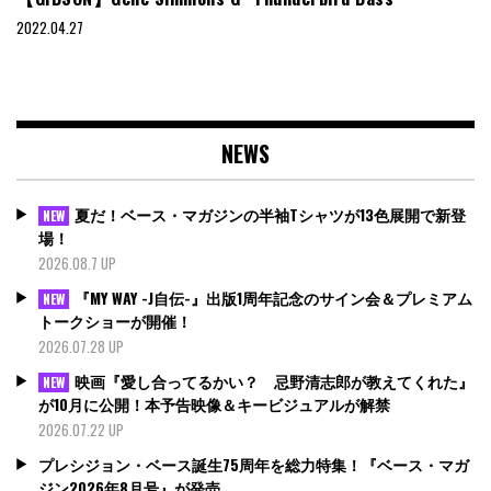
2022.04.27
NEWS
夏だ！ベース・マガジンの半袖Tシャツが13色展開で新登
NEW
場！
2026.08.7 UP
『MY WAY -J自伝-』出版1周年記念のサイン会＆プレミアム
NEW
トークショーが開催！
2026.07.28 UP
映画『愛し合ってるかい？ 忌野清志郎が教えてくれた』
NEW
が10月に公開！本予告映像＆キービジュアルが解禁
2026.07.22 UP
プレシジョン・ベース誕生75周年を総力特集！『ベース・マガ
ジン2026年8月号』が発売