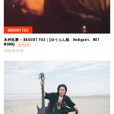
BASSIST FILE
本村拓磨 – BASSIST FILE｜[ゆうらん船、Hedigan's、NOT
WONK]
無料会員
2026.04.23 UP