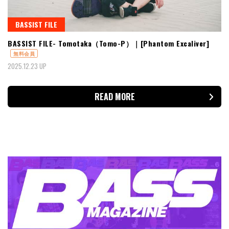
BASSIST FILE
BASSIST FILE- Tomotaka（Tomo-P）｜[Phantom Excaliver]
無料会員
2025.12.23 UP
READ MORE