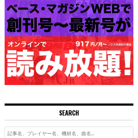
SEARCH
Search
for: