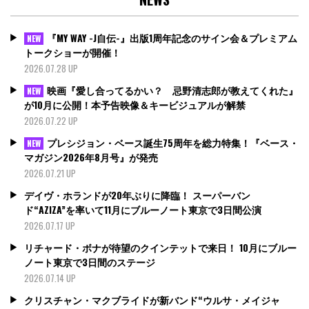
『MY WAY -J自伝-』出版1周年記念のサイン会＆プレミアム
NEW
トークショーが開催！
2026.07.28 UP
映画『愛し合ってるかい？ 忌野清志郎が教えてくれた』
NEW
が10月に公開！本予告映像＆キービジュアルが解禁
2026.07.22 UP
プレシジョン・ベース誕生75周年を総力特集！『ベース・
NEW
マガジン2026年8月号』が発売
2026.07.21 UP
デイヴ・ホランドが20年ぶりに降臨！ スーパーバン
ド“AZIZA”を率いて11月にブルーノート東京で3日間公演
2026.07.17 UP
リチャード・ボナが待望のクインテットで来日！ 10月にブルー
ノート東京で3日間のステージ
2026.07.14 UP
クリスチャン・マクブライドが新バンド“ウルサ・メイジャ