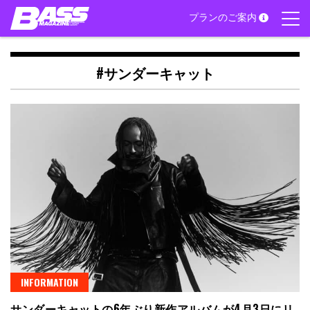
Skip
プランのご案内
to
content
#サンダーキャット
INFORMATION
サンダーキャットの6年ぶり新作アルバムが4月3日にリ