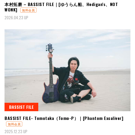
本村拓磨 – BASSIST FILE｜[ゆうらん船、Hedigan's、NOT
WONK]
無料会員
2026.04.23 UP
BASSIST FILE
BASSIST FILE- Tomotaka（Tomo-P）｜[Phantom Excaliver]
無料会員
2025.12.23 UP