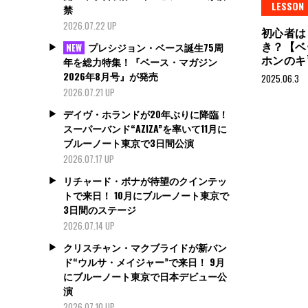
LESSON
禁
2026.07.22 UP
初心者は
き？【ベ
プレシジョン・ベース誕生75周
NEW
ホンのキ
年を総力特集！『ベース・マガジン
2026年8月号』が発売
2025.06.3
2026.07.21 UP
デイヴ・ホランドが20年ぶりに降臨！
スーパーバンド“AZIZA”を率いて11月に
ブルーノート東京で3日間公演
2026.07.17 UP
リチャード・ボナが待望のクインテッ
トで来日！ 10月にブルーノート東京で
3日間のステージ
2026.07.14 UP
クリスチャン・マクブライドが新バン
ド“ウルサ・メイジャー”で来日！ 9月
にブルーノート東京で日本デビュー公
演
2026.07.10 UP