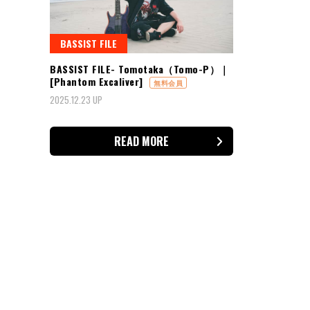
BASSIST FILE
BASSIST FILE- Tomotaka（Tomo-P）｜
[Phantom Excaliver]
無料会員
2025.12.23 UP
READ MORE