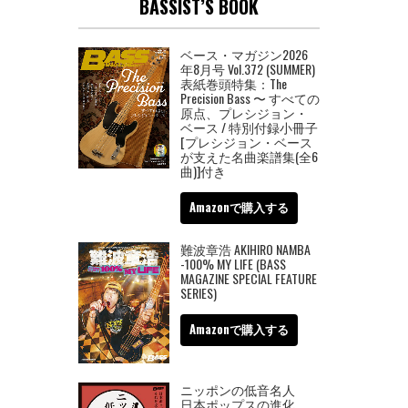
BASSIST’S BOOK
ベース・マガジン2026
年8月号 Vol.372 (SUMMER)
表紙巻頭特集：The
Precision Bass 〜 すべての
原点、プレシジョン・
ベース / 特別付録小冊子
[プレシジョン・ベース
が支えた名曲楽譜集(全6
曲)]付き
Amazonで購入する
難波章浩 AKIHIRO NAMBA
-100% MY LIFE (BASS
MAGAZINE SPECIAL FEATURE
SERIES)
Amazonで購入する
ニッポンの低音名人
日本ポップスの進化