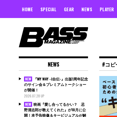
Skip
to
HOME
SPECIAL
GEAR
NEWS
PLAYER
content
NEWS
#コピ
『MY WAY -J自伝-』出版1周年記念
NEW
のサイン会＆プレミアムトークショー
が開催！
2026.07.28 UP
映画『愛し合ってるかい？ 忌
NEW
野清志郎が教えてくれた』が10月に公
開！本予告映像＆キービジュアルが解