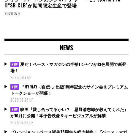
II“SB-CLB”が期間限定生産で登場
2026.07.6
NEWS
夏だ！ベース・マガジンの半袖Tシャツが13色展開で新登
NEW
場！
2026.08.7 UP
『MY WAY -J自伝-』出版1周年記念のサイン会＆プレミアム
NEW
トークショーが開催！
2026.07.28 UP
映画『愛し合ってるかい？ 忌野清志郎が教えてくれた』
NEW
が10月に公開！本予告映像＆キービジュアルが解禁
2026.07.22 UP
プレシジョン・ベース誕生75周年を総力特集！『ベース・マガ