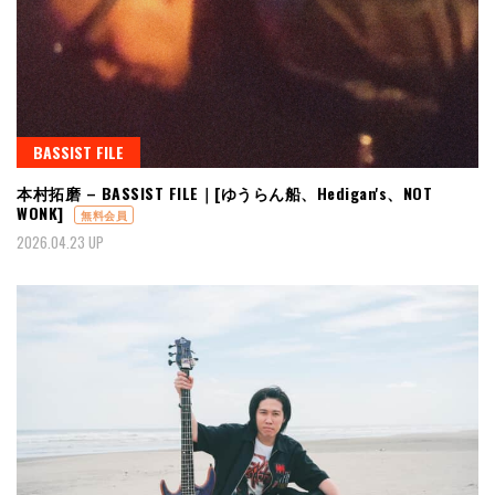
BASSIST FILE
本村拓磨 – BASSIST FILE｜[ゆうらん船、Hedigan's、NOT
WONK]
無料会員
2026.04.23 UP