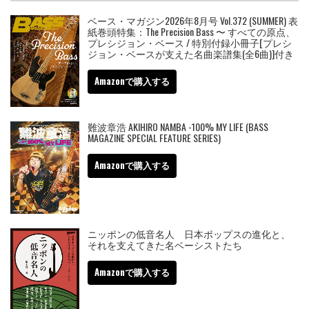
ベース・マガジン2026年8月号 Vol.372 (SUMMER) 表
紙巻頭特集：The Precision Bass 〜 すべての原点、
プレシジョン・ベース / 特別付録小冊子[プレシ
ジョン・ベースが支えた名曲楽譜集(全6曲)]付き
Amazonで購入する
難波章浩 AKIHIRO NAMBA -100% MY LIFE (BASS
MAGAZINE SPECIAL FEATURE SERIES)
Amazonで購入する
ニッポンの低音名人 日本ポップスの進化と、
それを支えてきた名ベーシストたち
Amazonで購入する