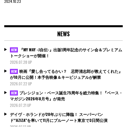
2024.10.23
NEWS
『MY WAY -J自伝-』出版1周年記念のサイン会＆プレミアム
NEW
トークショーが開催！
2026.07.28 UP
映画『愛し合ってるかい？ 忌野清志郎が教えてくれた』
NEW
が10月に公開！本予告映像＆キービジュアルが解禁
2026.07.22 UP
プレシジョン・ベース誕生75周年を総力特集！『ベース・
NEW
マガジン2026年8月号』が発売
2026.07.21 UP
デイヴ・ホランドが20年ぶりに降臨！ スーパーバン
ド“AZIZA”を率いて11月にブルーノート東京で3日間公演
2026.07.17 UP