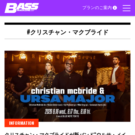
Skip
プランのご案内
to
content
#クリスチャン・マクブライド
INFORMATION
クリスチャン・マクブライドが新バンド“ウルサ・メイ