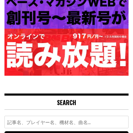
SEARCH
Search
for: