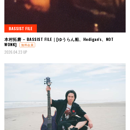
BASSIST FILE
本村拓磨 – BASSIST FILE｜[ゆうらん船、Hedigan's、NOT
WONK]
無料会員
2026.04.23 UP