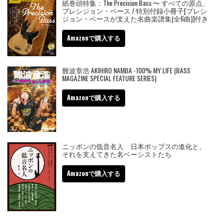
紙巻頭特集：The Precision Bass 〜 すべての原点、
プレシジョン・ベース / 特別付録小冊子[プレシ
ジョン・ベースが支えた名曲楽譜集(全6曲)]付き
Amazonで購入する
難波章浩 AKIHIRO NAMBA -100% MY LIFE (BASS
MAGAZINE SPECIAL FEATURE SERIES)
Amazonで購入する
ニッポンの低音名人 日本ポップスの進化と、
それを支えてきた名ベーシストたち
Amazonで購入する