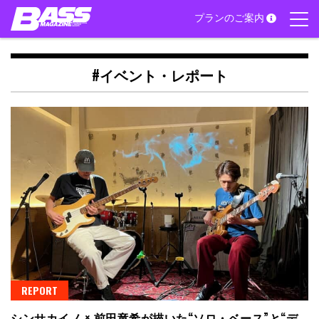
Skip
プランのご案内
to
content
#イベント・レポート
REPORT
シンサカイノ × 前田竜希が描いた“ソロ・ベース”と“デ