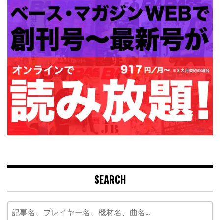
SEARCH
Search
for: