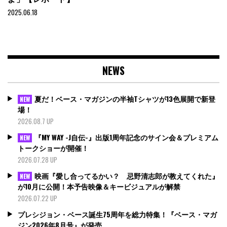
2025.06.18
NEWS
夏だ！ベース・マガジンの半袖Tシャツが13色展開で新登
NEW
場！
2026.08.7 UP
『MY WAY -J自伝-』出版1周年記念のサイン会＆プレミアム
NEW
トークショーが開催！
2026.07.28 UP
映画『愛し合ってるかい？ 忌野清志郎が教えてくれた』
NEW
が10月に公開！本予告映像＆キービジュアルが解禁
2026.07.22 UP
プレシジョン・ベース誕生75周年を総力特集！『ベース・マガ
ジン2026年8月号』が発売