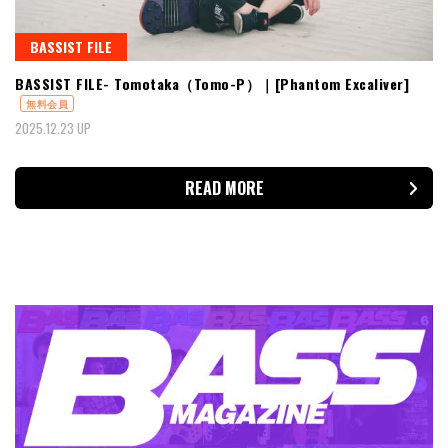
BASSIST FILE
BASSIST FILE- Tomotaka（Tomo-P）｜[Phantom Excaliver]
無料会員
2025.12.23 UP
READ MORE