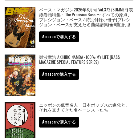
ベース・マガジン2026年8月号 Vol.372 (SUMMER) 表
紙巻頭特集：The Precision Bass 〜 すべての原点、
プレシジョン・ベース / 特別付録小冊子[プレシ
ジョン・ベースが支えた名曲楽譜集(全6曲)]付き
Amazonで購入する
難波章浩 AKIHIRO NAMBA -100% MY LIFE (BASS
MAGAZINE SPECIAL FEATURE SERIES)
Amazonで購入する
ニッポンの低音名人 日本ポップスの進化と、
それを支えてきた名ベーシストたち
Amazonで購入する