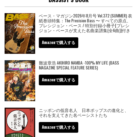
ベース・マガジン2026年8月号 Vol.372 (SUMMER) 表
紙巻頭特集：The Precision Bass 〜 すべての原点、
プレシジョン・ベース / 特別付録小冊子[プレシ
ジョン・ベースが支えた名曲楽譜集(全6曲)]付き
Amazonで購入する
難波章浩 AKIHIRO NAMBA -100% MY LIFE (BASS
MAGAZINE SPECIAL FEATURE SERIES)
Amazonで購入する
ニッポンの低音名人 日本ポップスの進化と、
それを支えてきた名ベーシストたち
Amazonで購入する