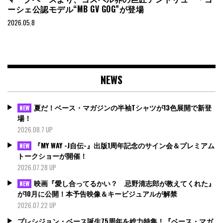
ーシェ公認モデル“MB GV GOG”が登場
2026.05.8
NEWS
夏だ！ベース・マガジンの半袖Tシャツが13色展開で新登
NEW
場！
2026.08.7 UP
『MY WAY -J自伝-』出版1周年記念のサイン会＆プレミアム
NEW
トークショーが開催！
2026.07.28 UP
映画『愛し合ってるかい？ 忌野清志郎が教えてくれた』
NEW
が10月に公開！本予告映像＆キービジュアルが解禁
2026.07.22 UP
プレシジョン・ベース誕生75周年を総力特集！『ベース・マガ