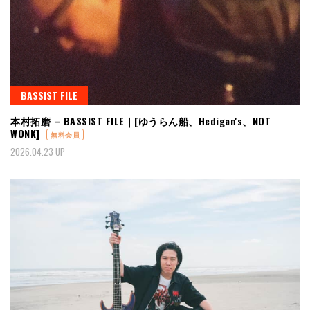
BASSIST FILE
本村拓磨 – BASSIST FILE｜[ゆうらん船、Hedigan's、NOT
WONK]
無料会員
2026.04.23 UP