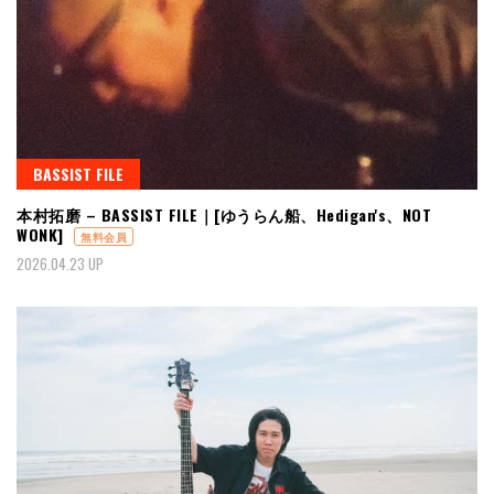
BASSIST FILE
本村拓磨 – BASSIST FILE｜[ゆうらん船、Hedigan's、NOT
WONK]
無料会員
2026.04.23 UP