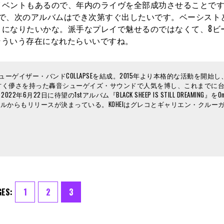
ベントもあるので、年内のライヴを全部成功させることです
ので、次のアルバムはでき次第すぐ出したいです。ベーシスト
トになりたいかな。派手なプレイで魅せるのではなくて、8ビ
。そういう存在になれたらいいですね。
ーゲイザー・バンドCOLLAPSEを結成。2015年より本格的な活動を開始
甘く儚さを持った轟音シューゲイズ・サウンドで人気を博し、これまでに
待望の1stアルバム『BLACK SHEEP IS STILL DREAMING』をOnly F
ベルからもリリースが決まっている。KOHEIはグレコとギャリエン・クルー
GES:
1
2
3