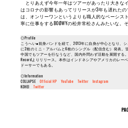
とりあえず今年一年はツアーがあったり大きなイ
はコロナの影響もあってリリースが3年も遅れた
は、オンリーワンというよりも職人的なベーシス
寧に仕事をするBOØWYの松井常松さんみたいな
◎Profile
こうへい●前身バンドを経て、2013年に自身が中心となり、シュ
に2枚のミニ・アルバムと6枚のシングル（配信含む）発表。
中国でもツアーを行なうなど、国内外問わず活動を展開する。2022年6月22日に
Recordよりリリース。本作はインドネシアやアメリカのレー
ドーサーでもある。
◎Information
COLLAPSE
Official HP
YouTube
Twitter
Instagram
KOHEI
Twitter
PA