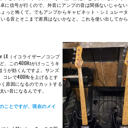
PA卓に信号が行くので、外音にアンプの音は関係ないじゃな
ちょっと怖くて。でもアンプからキャビネット・シミュレー
ている音とそこまで差異はないかなと。これを使い出してか
。
er LX（イコライザー／コンプ
ど、この400Hzがけっこうキ
zのほうが効くんですよ。サンズ
、コレで400Hzを上げるとす
つく原因になるのでカットする
て太い音になるんです。
とのことですが、現在のメイ