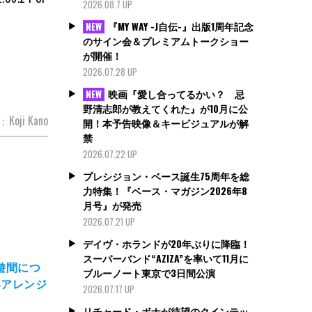
2026.08.7 UP
『MY WAY -J自伝-』出版1周年記念
NEW
のサイン会＆プレミアムトークショー
が開催！
2026.07.28 UP
映画『愛し合ってるかい？ 忌
NEW
野清志郎が教えてくれた』が10月に公
w：Koji Kano
開！本予告映像＆キービジュアルが解
禁
2026.07.22 UP
プレシジョン・ベース誕生75周年を総
力特集！『ベース・マガジン2026年8
月号』が発売
2026.07.21 UP
デイヴ・ホランドが20年ぶりに降臨！
スーパーバンド“AZIZA”を率いて11月に
遊間につ
ブルーノート東京で3日間公演
いアレンジ
2026.07.17 UP
リチャード・ボナが待望のクインテッ