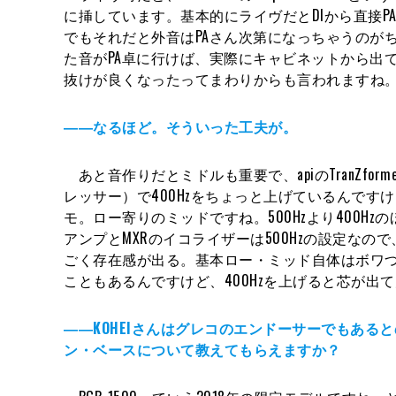
に挿しています。基本的にライヴだとDIから直接
でもそれだと外音はPAさん次第になっちゃうのが
た音がPA卓に行けば、実際にキャビネットから出
抜けが良くなったってまわりからも言われますね
――なるほど。そういった工夫が。
あと音作りだとミドルも重要で、apiのTranZform
レッサー）で400Hzをちょっと上げているんですけ
モ。ロー寄りのミッドですね。500Hzより400H
アンプとMXRのイコライザーは500Hzの設定なので
ごく存在感が出る。基本ロー・ミッド自体はボワ
こともあるんですけど、400Hzを上げると芯が出
――KOHEIさんはグレコのエンドーサーでもある
ン・ベースについて教えてもらえますか？