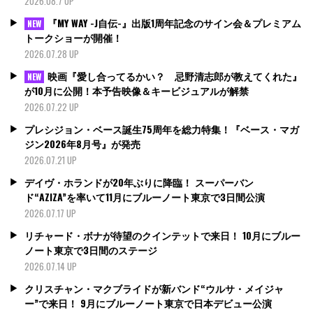
2026.08.7 UP
『MY WAY -J自伝-』出版1周年記念のサイン会＆プレミアム
NEW
トークショーが開催！
2026.07.28 UP
映画『愛し合ってるかい？ 忌野清志郎が教えてくれた』
NEW
が10月に公開！本予告映像＆キービジュアルが解禁
2026.07.22 UP
プレシジョン・ベース誕生75周年を総力特集！『ベース・マガ
ジン2026年8月号』が発売
2026.07.21 UP
デイヴ・ホランドが20年ぶりに降臨！ スーパーバン
ド“AZIZA”を率いて11月にブルーノート東京で3日間公演
2026.07.17 UP
リチャード・ボナが待望のクインテットで来日！ 10月にブルー
ノート東京で3日間のステージ
2026.07.14 UP
クリスチャン・マクブライドが新バンド“ウルサ・メイジャ
ー”で来日！ 9月にブルーノート東京で日本デビュー公演