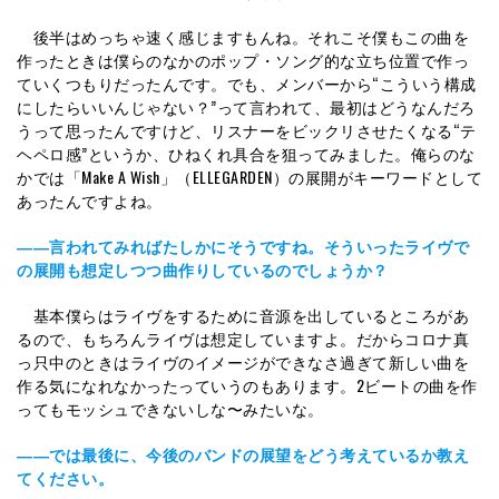
後半はめっちゃ速く感じますもんね。それこそ僕もこの曲を
作ったときは僕らのなかのポップ・ソング的な立ち位置で作っ
ていくつもりだったんです。でも、メンバーから“こういう構成
にしたらいいんじゃない？”って言われて、最初はどうなんだろ
うって思ったんですけど、リスナーをビックリさせたくなる“テ
ヘペロ感”というか、ひねくれ具合を狙ってみました。俺らのな
かでは「Make A Wish」（ELLEGARDEN）の展開がキーワードとして
あったんですよね。
――言われてみればたしかにそうですね。そういったライヴで
の展開も想定しつつ曲作りしているのでしょうか？
基本僕らはライヴをするために音源を出しているところがあ
るので、もちろんライヴは想定していますよ。だからコロナ真
っ只中のときはライヴのイメージができなさ過ぎて新しい曲を
作る気になれなかったっていうのもあります。2ビートの曲を作
ってもモッシュできないしな〜みたいな。
――では最後に、今後のバンドの展望をどう考えているか教え
てください。