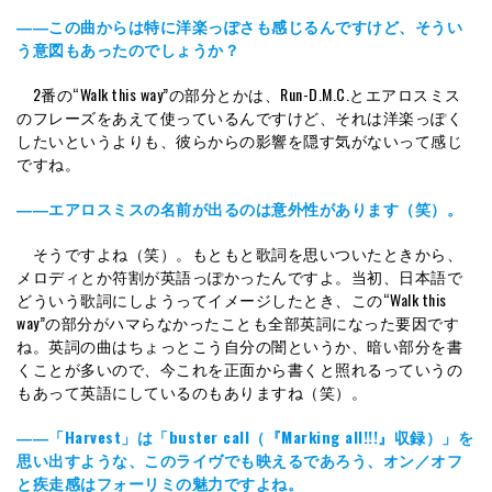
――この曲からは特に洋楽っぽさも感じるんですけど、そうい
う意図もあったのでしょうか？
2番の“Walk this way”の部分とかは、Run-D.M.C.とエアロスミス
のフレーズをあえて使っているんですけど、それは洋楽っぽく
したいというよりも、彼らからの影響を隠す気がないって感じ
ですね。
――エアロスミスの名前が出るのは意外性があります（笑）。
そうですよね（笑）。もともと歌詞を思いついたときから、
メロディとか符割が英語っぽかったんですよ。当初、日本語で
どういう歌詞にしようってイメージしたとき、この“Walk this
way”の部分がハマらなかったことも全部英詞になった要因です
ね。英詞の曲はちょっとこう自分の闇というか、暗い部分を書
くことが多いので、今これを正面から書くと照れるっていうの
もあって英語にしているのもありますね（笑）。
――「Harvest」は「buster call（『Marking all!!!』収録）」を
思い出すような、このライヴでも映えるであろう、オン／オフ
と疾走感はフォーリミの魅力ですよね。