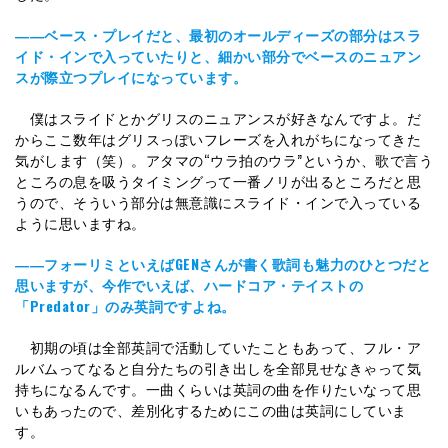
――ベース・プレイだと、最初のオールディーズの部分はスラ
イド・インで入っていたりと、細かい部分でベースのニュアン
スが際立つプレイになっています。
僕はスライドとかグリスのニュアンスが好きなんですよ。だ
からここ数年はグリスっぽいフレーズを入れがちになってきた
気がします（笑）。アタマの“ウラ拍のウラ”というか、歌で言う
ところの息を吸うタイミングって一番ノリが出るところだと思
うので、そういう部分は無意識にスライド・インで入っている
ように思いますね。
――フォーリミといえばGENさんが書く歌詞も魅力のひとつだと
思いますが、今作でいえば、ハードコア・テイストの
「Predator」のみ英詞ですよね。
初期の頃は全部英詞で活動していたこともあって、フル・ア
ルバムってなると自分たちの引き出しを全部見せなきゃって気
持ちになるんです。一曲くらいは英詞の曲を作りたいなって思
いもあったので、差別化するためにこの曲は英詞にしていま
す。