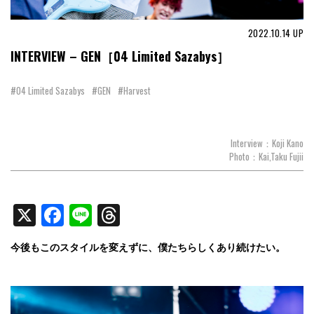
2022.10.14
UP
INTERVIEW – GEN［04 Limited Sazabys］
#04 Limited Sazabys
#GEN
#Harvest
Interview：Koji Kano
Photo：Kai,Taku Fujii
X
Facebook
Line
Threads
今後もこのスタイルを変えずに、僕たちらしくあり続けたい
。