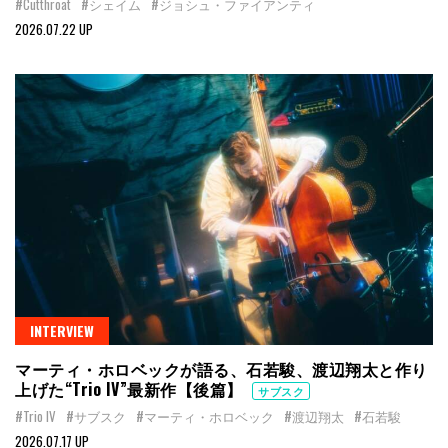
#Cutthroat
#シェイム
#ジョシュ・ファイアンティ
2026.07.22 UP
INTERVIEW
マーティ・ホロベックが語る、石若駿、渡辺翔太と作り
上げた“Trio IV”最新作【後篇】
サブスク
#Trio IV
#サブスク
#マーティ・ホロベック
#渡辺翔太
#石若駿
2026.07.17 UP