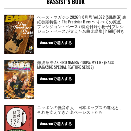
BASSIST’S BOOK
ベース・マガジン2026年8月号 Vol.372 (SUMMER) 表
紙巻頭特集：The Precision Bass 〜 すべての原点、
プレシジョン・ベース / 特別付録小冊子[プレシ
ジョン・ベースが支えた名曲楽譜集(全6曲)]付き
Amazonで購入する
難波章浩 AKIHIRO NAMBA -100% MY LIFE (BASS
MAGAZINE SPECIAL FEATURE SERIES)
Amazonで購入する
ニッポンの低音名人 日本ポップスの進化と、
それを支えてきた名ベーシストたち
Amazonで購入する