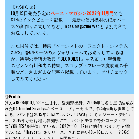
【お知らせ】
10月19日発売予定の
ベース・マガジン2022年11月号
でも
GENのインタビューを記載！ 最新の使用機材のほかベー
スの音作りに関してなど、Bass Magazine Webとは別内容で
お送りしています。
また同号では、特集『ベーシストのエフェクト・システム
2022』を84ページの大ヴォリュームでお送りしているほ
か、待望の新譜大教典『BLOODIEST』を発布した聖飢魔Ⅱ
のゼノン石川和尚の特集、スラップ・フレーズ魔改造の手
順など、さまざまな記事を掲載しています。ぜひチェック
してみてください！
◎Profile
げん●1988年10月28日生まれ、愛知県出身。2008年に名古屋で結成さ
れた04 Limited Sazabysのベース・ヴォーカルで、作詞作曲も担当して
いる。バンドは2015年に1stアルバム『CAVU』にてメジャー・デビュ
ー。2016年からは地元愛知県にて、バンド主催の野外ロック・フェ
ス“YON FES”を開催している。2022年10月12日に約4年ぶりとなる4th
アルバム『Harvest』をリリース。それに伴い10月18日より、全36公
演におよぶリリース・ツアーを開催する。