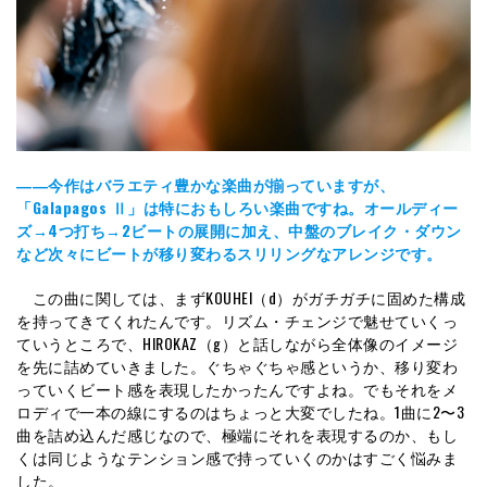
――今作はバラエティ豊かな楽曲が揃っていますが、
「Galapagos Ⅱ」は特におもしろい楽曲ですね。オールディー
ズ→4つ打ち→2ビートの展開に加え、中盤のブレイク・ダウン
など次々にビートが移り変わるスリリングなアレンジです。
この曲に関しては、まずKOUHEI（d）がガチガチに固めた構成
を持ってきてくれたんです。リズム・チェンジで魅せていくっ
ていうところで、HIROKAZ（g）と話しながら全体像のイメージ
を先に詰めていきました。ぐちゃぐちゃ感というか、移り変わ
っていくビート感を表現したかったんですよね。でもそれをメ
ロディで一本の線にするのはちょっと大変でしたね。1曲に2〜3
曲を詰め込んだ感じなので、極端にそれを表現するのか、もし
くは同じようなテンション感で持っていくのかはすごく悩みま
した。