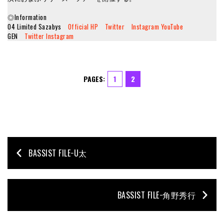
◎Information
04 Limited Sazabys
Official HP
Twitter
Instagram
YouTube
GEN
Twitter
Instagram
PAGES:
1
2
BASSIST FILE−U太
BASSIST FILE−角野秀行