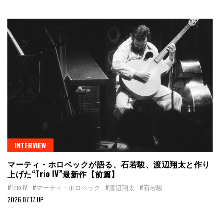
INTERVIEW
マーティ・ホロベックが語る、石若駿、渡辺翔太と作り
上げた“Trio IV”最新作【前篇】
#Trio IV
#マーティ・ホロベック
#渡辺翔太
#石若駿
2026.07.17 UP