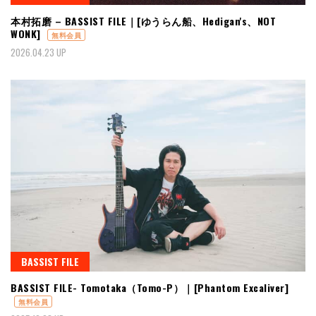
本村拓磨 – BASSIST FILE｜[ゆうらん船、Hedigan's、NOT
WONK]
無料会員
2026.04.23 UP
BASSIST FILE
BASSIST FILE- Tomotaka（Tomo-P）｜[Phantom Excaliver]
無料会員