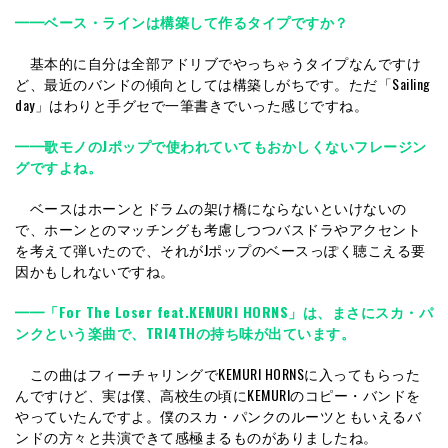
━━ベース・ラインは構築して作るタイプですか？
基本的に自分は全部アドリブでやっちゃうタイプなんですけ
ど、最近のバンドの傾向としては構築しがちです。ただ「Sailing
day」はわりと手グセで一筆書きでいった感じですね。
━━歌モノのJポップで使われていてもおかしくないフレージン
グですよね。
ベースはホーンとドラムの架け橋にならないといけないの
で、ホーンとのマッチングも考慮しつつバスドラやアクセント
を考えて弾いたので、それがJポップのベースっぽく聴こえる要
因かもしれないですね。
━━「For The Loser feat.KEMURI HORNS」は、まさにスカ・パ
ンクという楽曲で、TRI4THの持ち味が出ています。
この曲はフィーチャリングでKEMURI HORNSに入ってもらった
んですけど、実は僕、高校生の頃にKEMURIのコピー・バンドを
やっていたんですよ。僕のスカ・パンクのルーツともいえるバ
ンドの方々と共演できて感極まるものがありましたね。