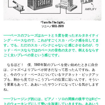
『Turn On The Light』
ソニー／SECL-2619
━━ベースのフレーズはルートと５度を使ったオルタネイティ
ング・ベースなので、これがすごくスカ・パンク感を出してま
す。でも、ただのスカ・パンクじゃないと感じさせるのが、ウ
ッド・ベースならではのベースの音色の太さで、例えるならす
ごく太いプレベの音という感じです。
なるほど！ 僕、1961年製のプレベを使い始めたときに自分
は、ジャズベよりプレベが好きだなって思ったんですね。あ
と、今のウッド・ベースについているマグネット・ピックアッ
プも、駒から見てけっこうプレベの位置に近いんです。そうい
う要素もあって、ああいったサウンドになっている気がします
ね。
━━フレージング的には、ピアノ・ソロの間奏の後半では8ビー
トのウォーキングにして勢いを加速していきますね。ああいう