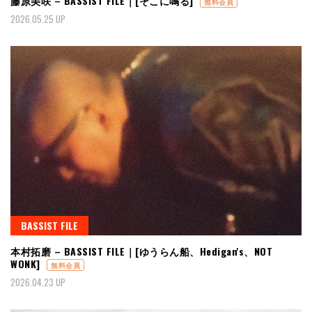
藤原美咲 – BASSIST FILE｜[そこに鳴る]
無料会員
2026.05.25 UP
BASSIST FILE
本村拓磨 – BASSIST FILE｜[ゆうらん船、Hedigan's、NOT
WONK]
無料会員
2026.04.23 UP