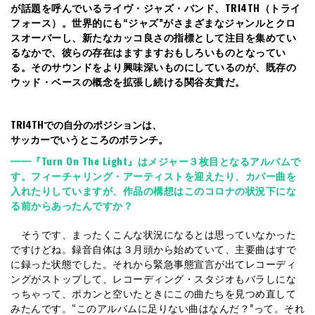
が話題を呼んでいるライヴ・ジャズ・バンド、TRI4TH（トライ
フォース）。世界的にも“ジャズ”がさまざまなジャンルとクロ
スオーバーし、新たなカッコ良さの指標として注目を集めてい
るなかで、彼らの存在はますますおもしろいものとなってい
る。そのサウンドをより興味深いものにしているのが、既存の
ウッド・ベースの概念を拡張し続ける関谷友貴だ。
TRI4THでの自分のポジションは、
サッカーでいうところのボランチ。
━━『Turn On The Light』はメジャー３枚目となるアルバムで
す。フィーチャリング・アーティストを迎えたり、カバー曲を
入れたりしていますが、作品の構想はこのコロナの状況下にな
る前からあったんですか？
そうです、まったくこんな状況になるとは思っていなかった
ですけどね。録音自体は３月頭から始めていて、主要曲はすで
に録った状態でした。それから緊急事態宣言が出てレコーディ
ングがストップして、レコーディング・スタジオもバラしにな
っちゃって、ポカンと空いたときにこの曲たちを見つめ直して
みたんです。“このアルバムに足りない曲はなんだ？”って。それ