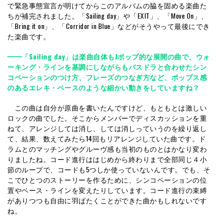
で緊急事態宣言が明けてからこのアルバムの脇を固める楽曲た
ちが補完されました。「Sailing day」や「EXIT」、「Move On」、
「Bring it on」、「Corridor in Blue」などがそうやって最後にでき
た楽曲です。
━━「Sailing day」は楽曲自体もJポップ的な展開の曲で、ウォ
ーキング・ラインを基調にしながらもバスドラと合わせたシン
コペーションのつけ方、フレーズのつなぎ方など、ポップス感
のあるエレキ・ベースのような細かい動きをしていますね？
この曲は自分が原曲を書いたんですけど、もともとは激しい
ロックの曲でした。そこからメンバーでディスカッションを重
ねて、アレンジしては消し、しては消しっていうのを繰り返し
て、結果、数えてみたら14回もリアレンジしていた曲です。ド
ラムとのマッチングやグルーヴ感も当初のものとはかなり変わ
りましたね。コード進行ははじめから終わりまで全部同じ４小
節のループで、コードも5つしか使っていないんです。でも、そ
こでひとつのストーリーを作るために、シンコペーションの位
置やベース・ラインを変えたりしています。コード進行の束縛
がありつつも自由に羽ばたくことができた曲かもしれないです
ね。