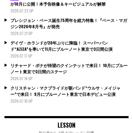
が10月に公開！本予告映像＆キービジュアルが解禁
2026.07.22 UP
プレシジョン・ベース誕生75周年を総力特集！『ベース・マガ
ジン2026年8月号』が発売
2026.07.21 UP
デイヴ・ホランドが20年ぶりに降臨！ スーパーバン
ド“AZIZA”を率いて11月にブルーノート東京で3日間公演
2026.07.17 UP
リチャード・ボナが待望のクインテットで来日！ 10月にブルー
ノート東京で3日間のステージ
2026.07.14 UP
クリスチャン・マクブライドが新バンド“ウルサ・メイジャ
ー”で来日！ 9月にブルーノート東京で日本デビュー公演
2026.07.10 UP
LESSON
初心者から上級までレッスン記事