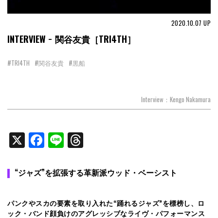
2020.10.07
UP
INTERVIEW − 関谷友貴［TRI4TH］
#TRI4TH
#関谷友貴
#黒船
Interview：Kengo Nakamura
X
Facebook
Line
Threads
“ジャズ”を拡張する革新派ウッド・ベーシスト
パンクやスカの要素を取り入れた“踊れるジャズ”を標榜し、ロ
ック・バンド顔負けのアグレッシブなライヴ・パフォーマンス