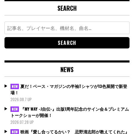
SEARCH
Search
for:
NEWS
夏だ！ベース・マガジンの半袖Tシャツが13色展開で新登
NEW
場！
2026.08.7 UP
『MY WAY -J自伝-』出版1周年記念のサイン会＆プレミアム
NEW
トークショーが開催！
2026.07.28 UP
映画『愛し合ってるかい？ 忌野清志郎が教えてくれた』
NEW