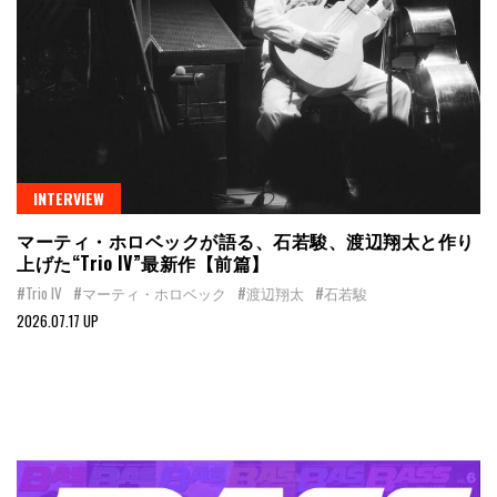
INTERVIEW
マーティ・ホロベックが語る、石若駿、渡辺翔太と作り
上げた“Trio IV”最新作【前篇】
#Trio IV
#マーティ・ホロベック
#渡辺翔太
#石若駿
2026.07.17 UP