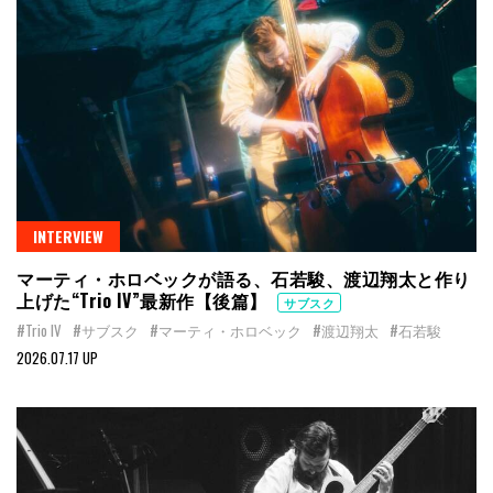
INTERVIEW
マーティ・ホロベックが語る、石若駿、渡辺翔太と作り
上げた“Trio IV”最新作【後篇】
サブスク
#Trio IV
#サブスク
#マーティ・ホロベック
#渡辺翔太
#石若駿
2026.07.17 UP