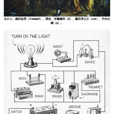
左から、織田祐亮（trumpet）、関谷、伊藤隆郎（d）、藤田淳之介（sax）、竹内大
輔（p）。