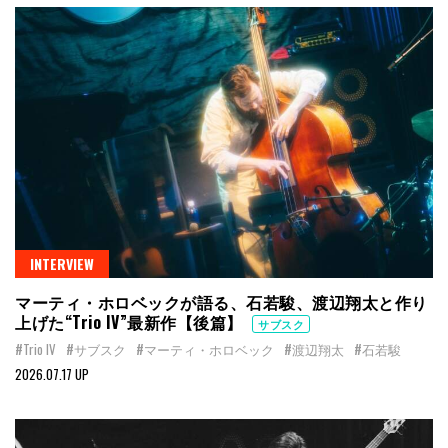
INTERVIEW
マーティ・ホロベックが語る、石若駿、渡辺翔太と作り
上げた“Trio IV”最新作【後篇】
サブスク
#Trio IV
#サブスク
#マーティ・ホロベック
#渡辺翔太
#石若駿
2026.07.17 UP