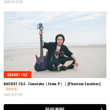
2026.04.23 UP
BASSIST FILE
BASSIST FILE- Tomotaka（Tomo-P）｜[Phantom Excaliver]
無料会員
2025.12.23 UP
READ MORE