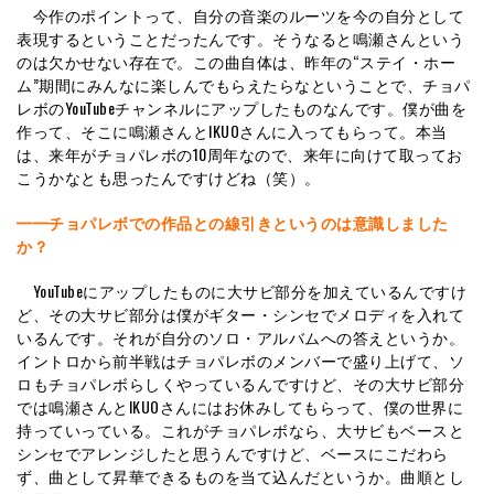
今作のポイントって、自分の音楽のルーツを今の自分として
表現するということだったんです。そうなると鳴瀬さんという
のは欠かせない存在で。この曲自体は、昨年の“ステイ・ホー
ム”期間にみんなに楽しんでもらえたらなということで、チョパ
レボのYouTubeチャンネルにアップしたものなんです。僕が曲を
作って、そこに鳴瀬さんとIKUOさんに入ってもらって。本当
は、来年がチョパレボの10周年なので、来年に向けて取ってお
こうかなとも思ったんですけどね（笑）。
━━チョパレボでの作品との線引きというのは意識しました
か？
YouTubeにアップしたものに大サビ部分を加えているんですけ
ど、その大サビ部分は僕がギター・シンセでメロディを入れて
いるんです。それが自分のソロ・アルバムへの答えというか。
イントロから前半戦はチョパレボのメンバーで盛り上げて、ソ
ロもチョパレボらしくやっているんですけど、その大サビ部分
では鳴瀬さんとIKUOさんにはお休みしてもらって、僕の世界に
持っていっている。これがチョパレボなら、大サビもベースと
シンセでアレンジしたと思うんですけど、ベースにこだわら
ず、曲として昇華できるものを当て込んだというか。曲順とし