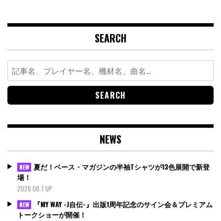
SEARCH
Search
for:
NEWS
夏だ！ベース・マガジンの半袖Tシャツが13色展開で新登
NEW
場！
2026.08.7 UP
『MY WAY -J自伝-』出版1周年記念のサイン会＆プレミアム
NEW
トークショーが開催！