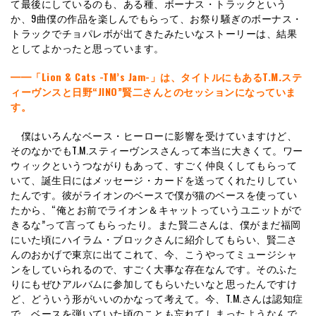
て最後にしているのも、ある種、ボーナス・トラックという
か、9曲僕の作品を楽しんでもらって、お祭り騒ぎのボーナス・
トラックでチョパレボが出てきたみたいなストーリーは、結果
としてよかったと思っています。
━━「Lion & Cats -TM’s Jam-」は、タイトルにもあるT.M.ステ
ィーヴンスと日野“JINO”賢二さんとのセッションになっていま
す。
僕はいろんなベース・ヒーローに影響を受けていますけど、
そのなかでもT.M.スティーヴンスさんって本当に大きくて。ワー
ウィックというつながりもあって、すごく仲良くしてもらって
いて、誕生日にはメッセージ・カードを送ってくれたりしてい
たんです。彼がライオンのベースで僕が猫のベースを使ってい
たから、“俺とお前でライオン＆キャットっていうユニットがで
きるな”って言ってもらったり。また賢二さんは、僕がまだ福岡
にいた頃にハイラム・ブロックさんに紹介してもらい、賢二さ
んのおかげで東京に出てこれて、今、こうやってミュージシャ
ンをしていられるので、すごく大事な存在なんです。そのふた
りにもぜひアルバムに参加してもらいたいなと思ったんですけ
ど、どういう形がいいのかなって考えて。今、T.M.さんは認知症
で、ベースを弾いていた頃のことも忘れてしまったようなんで