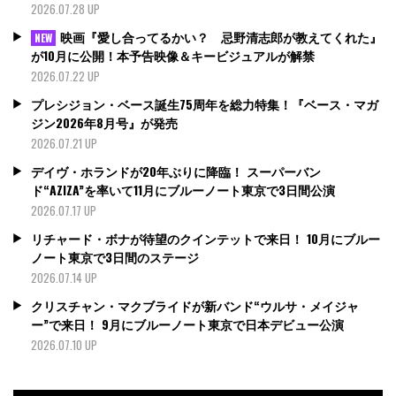
2026.07.28 UP
映画『愛し合ってるかい？ 忌野清志郎が教えてくれた』
NEW
が10月に公開！本予告映像＆キービジュアルが解禁
2026.07.22 UP
プレシジョン・ベース誕生75周年を総力特集！『ベース・マガ
ジン2026年8月号』が発売
2026.07.21 UP
デイヴ・ホランドが20年ぶりに降臨！ スーパーバン
ド“AZIZA”を率いて11月にブルーノート東京で3日間公演
2026.07.17 UP
リチャード・ボナが待望のクインテットで来日！ 10月にブルー
ノート東京で3日間のステージ
2026.07.14 UP
クリスチャン・マクブライドが新バンド“ウルサ・メイジャ
ー”で来日！ 9月にブルーノート東京で日本デビュー公演
2026.07.10 UP