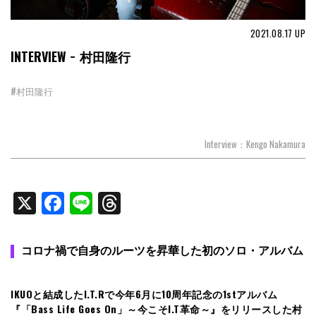
2021.08.17
UP
INTERVIEW − 村田隆行
#村田隆行
Interview：Kengo Nakamura
X
Facebook
Line
Threads
コロナ禍で自身のルーツを昇華した初のソロ・アルバム
IKUOと結成したI.T.Rで今年6月に10周年記念の1stアルバム
『「Bass Life Goes On」～今こそI.T革命～』をリリースした村