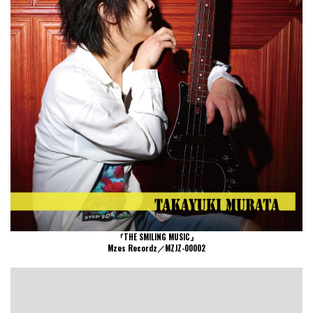
『THE SMILING MUSIC』
Mzes Recordz／MZJZ-00002