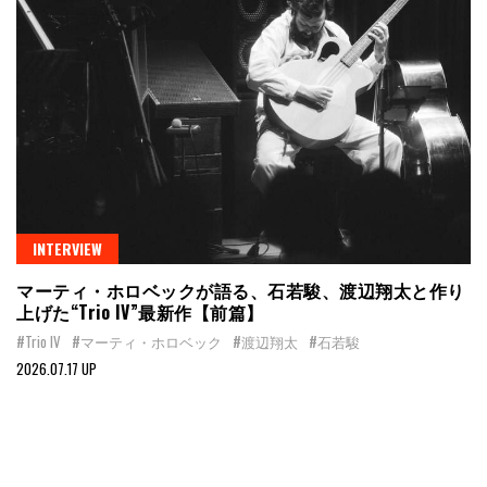
INTERVIEW
マーティ・ホロベックが語る、石若駿、渡辺翔太と作り
上げた“Trio IV”最新作【前篇】
#Trio IV
#マーティ・ホロベック
#渡辺翔太
#石若駿
2026.07.17 UP