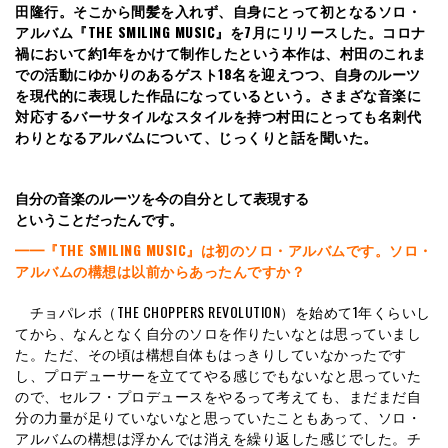
田隆行。そこから間髪を入れず、自身にとって初となるソロ・
アルバム『THE SMILING MUSIC』を7月にリリースした。コロナ
禍において約1年をかけて制作したという本作は、村田のこれま
での活動にゆかりのあるゲスト18名を迎えつつ、自身のルーツ
を現代的に表現した作品になっているという。さまざな音楽に
対応するバーサタイルなスタイルを持つ村田にとっても名刺代
わりとなるアルバムについて、じっくりと話を聞いた。
自分の音楽のルーツを今の自分として表現する
ということだったんです。
━━『THE SMILING MUSIC』は初のソロ・アルバムです。ソロ・
アルバムの構想は以前からあったんですか？
チョパレボ（THE CHOPPERS REVOLUTION）を始めて1年くらいし
てから、なんとなく自分のソロを作りたいなとは思っていまし
た。ただ、その頃は構想自体もはっきりしていなかったです
し、プロデューサーを立ててやる感じでもないなと思っていた
ので、セルフ・プロデュースをやるって考えても、まだまだ自
分の力量が足りていないなと思っていたこともあって、ソロ・
アルバムの構想は浮かんでは消えを繰り返した感じでした。チ