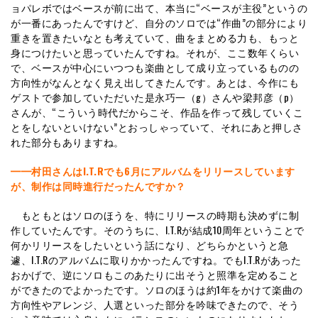
ョパレボではベースが前に出て、本当に“ベースが主役”というの
が一番にあったんですけど、自分のソロでは“作曲”の部分により
重きを置きたいなとも考えていて、曲をまとめる力も、もっと
身につけたいと思っていたんですね。それが、ここ数年くらい
で、ベースが中心にいつつも楽曲として成り立っているものの
方向性がなんとなく見え出してきたんです。あとは、今作にも
ゲストで参加していただいた是永巧一（g）さんや梁邦彦（p）
さんが、“こういう時代だからこそ、作品を作って残していくこ
とをしないといけない”とおっしゃっていて、それにあと押しさ
れた部分もありますね。
━━村田さんはI.T.Rでも6月にアルバムをリリースしています
が、制作は同時進行だったんですか？
もともとはソロのほうを、特にリリースの時期も決めずに制
作していたんです。そのうちに、I.T.Rが結成10周年ということで
何かリリースをしたいという話になり、どちらかというと急
遽、I.T.Rのアルバムに取りかかったんですね。でもI.T.Rがあった
おかげで、逆にソロもこのあたりに出そうと照準を定めること
ができたのでよかったです。ソロのほうは約1年をかけて楽曲の
方向性やアレンジ、人選といった部分を吟味できたので、そう