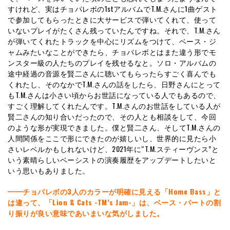
すけれど、実はチョパレボの1stアルバムでT.M.さんに1曲ゲスト
で参加してもらったときに大サービスで弾いてくれて、使って
いないプレイがたくさん残っていたんですね。それで、T.M.さん
が弾いてくれたトラックを中心にリズムをつけて、ベース・ジ
ャムみたいなことができたら、チョパレボとはまた違う形でモ
ンスター級の人たちのプレイを残せるなと。ソロ・アルバムの
途中経過の音源を賢二さんに聴いてもらったらすごく喜んでも
くれたし、そのなかでT.M.さんの話をしたら、日野さんにとって
もT.M.さんは小さい頃からお世話になっている人でもあるので、
すごく理解してくれたんです。T.M.さんのお世話をしている人が
賢二さんの知り合いだったので、その人とも相談をして、今回
のような形が実現できました。僕と賢二さん、そしてT.M.さんの
人間関係をここで形にできたのが嬉しいし、世界的に見たら小
さいレベルかもしれないけど、2021年に“T.M.スティーヴンス”と
いう素晴らしいベーシストの演奏履歴をアップデートしたいと
いう思いもありました。
━━チョパレボの3人のカラーが明確に見える「Home Bass」と
は違って、「Lion & Cats -TM’s Jam-」は、ベース・パートの割
り振りが良い意味であいまいな気がしました。