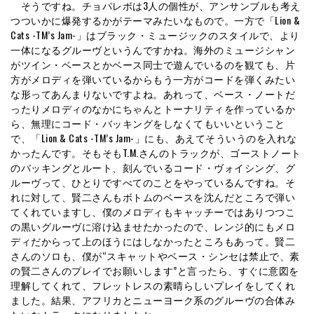
そうですね。チョパレボは3人の個性が、アンサンブルも考え
つついかに爆発するかがテーマみたいなもので。一方で「Lion &
Cats -TM’s Jam-」はブラック・ミュージックのスタイルで、より
一体になるグルーヴというんですかね。海外のミュージシャン
がツイン・ベースとかベース同士で遊んでいるのを観ても、片
方がメロディを弾いているからもう一方がコードを弾くみたい
な形ってあんまりないですよね。あれって、ベース・ノートだ
ったりメロディのなかにちゃんとトーナリティを作っているか
ら、無理にコード・バッキングをしなくてもいいということ
で、「Lion & Cats -TM’s Jam-」にも、あえてそういうのを入れな
かったんです。そもそもT.M.さんのトラックが、ゴーストノート
のバッキングとルート、刻んでいるコード・ヴォイシング、グ
ルーヴって、ひとりですべてのことをやっているんですね。そ
れに対して、賢二さんもボトムのベースを沈んだところで弾い
てくれていますし、僕のメロディもキャッチーではありつつこ
の黒いグルーヴに溶け込ませたかったので、レンジ的にもメロ
ディだからって上のほうにはしなかったところもあって。賢二
さんのソロも、僕が“スキャットやベース・シンセは禁止で、素
の賢二さんのプレイでお願いします”と言ったら、すぐに意図を
理解してくれて、フレットレスの素晴らしいプレイをしてくれ
ました。結果、アフリカとニューヨーク系のグルーヴの合体み