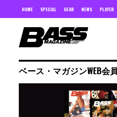
Skip
to
HOME
SPECIAL
GEAR
NEWS
PLAYER
content
ベース・マガジンWEB会