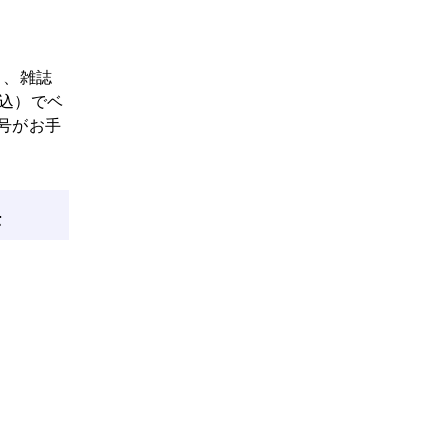
と、雑誌
税込）でベ
号がお手
法