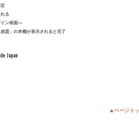
確定
される
グイン画面へ
み放題」の本棚が表示されると完了
ide Japan
▲ページト