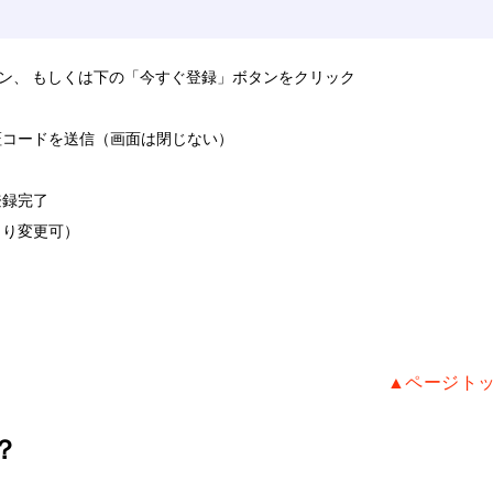
タン、 もしくは下の「今すぐ登録」ボタンをクリック
証コードを送信（画面は閉じない）
登録完了
より変更可）
▲ページト
？