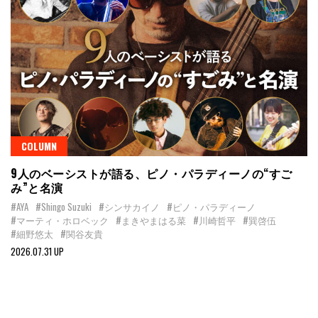
COLUMN
9人のベーシストが語る、ピノ・パラディーノの“すご
み”と名演
#AYA
#Shingo Suzuki
#シンサカイノ
#ピノ・パラディーノ
#マーティ・ホロベック
#まきやまはる菜
#川崎哲平
#巽啓伍
#細野悠太
#関谷友貴
2026.07.31 UP