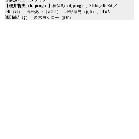
【櫻井哲夫（b, prog）】
神保彰（d, prog）、Shiho／NORA ／
LEN（vo）、高松あい（violin）、小野塚晃（p, k）、DEWA
BUDJANA（g）、鈴木ヨシロー（per）