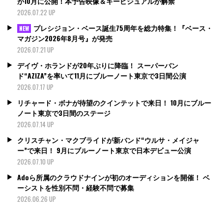
が10月に公開！本予告映像＆キービジュアルが解禁
2026.07.22 UP
プレシジョン・ベース誕生75周年を総力特集！『ベース・
NEW
マガジン2026年8月号』が発売
2026.07.21 UP
デイヴ・ホランドが20年ぶりに降臨！ スーパーバン
ド“AZIZA”を率いて11月にブルーノート東京で3日間公演
2026.07.17 UP
リチャード・ボナが待望のクインテットで来日！ 10月にブルー
ノート東京で3日間のステージ
2026.07.14 UP
クリスチャン・マクブライドが新バンド“ウルサ・メイジャ
ー”で来日！ 9月にブルーノート東京で日本デビュー公演
2026.07.10 UP
Adoら所属のクラウドナインが初のオーディションを開催！ ベ
ーシストを性別不問・経験不問で募集
2026.06.26 UP