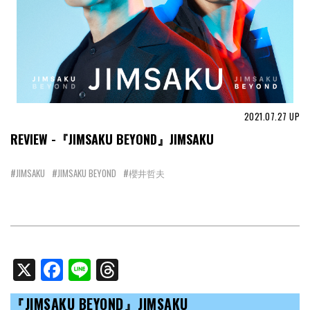
2021.07.27
UP
REVIEW -『JIMSAKU BEYOND』JIMSAKU
#JIMSAKU
#JIMSAKU BEYOND
#櫻井哲夫
X
Facebook
Line
Threads
『JIMSAKU BEYOND』JIMSAKU