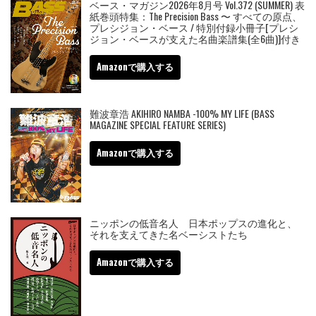
ベース・マガジン2026年8月号 Vol.372 (SUMMER) 表
紙巻頭特集：The Precision Bass 〜 すべての原点、
プレシジョン・ベース / 特別付録小冊子[プレシ
ジョン・ベースが支えた名曲楽譜集(全6曲)]付き
Amazonで購入する
難波章浩 AKIHIRO NAMBA -100% MY LIFE (BASS
MAGAZINE SPECIAL FEATURE SERIES)
Amazonで購入する
ニッポンの低音名人 日本ポップスの進化と、
それを支えてきた名ベーシストたち
Amazonで購入する