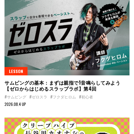
LESSON
サムピングの基本：まずは親指で1音鳴らしてみよう
【ゼロからはじめるスラップラボ】第4回
#サムピング
#ゼロスラ
#フクダヒロム
#初心者
2026.08.4 UP