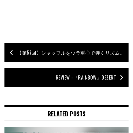
【第57回】シャッフルをウラ重心で弾くリズム練／石村順の低音よろず相談所 〜Jun’s Bass Clinic〜
REVIEW -『RAINBOW』DEZERT
RELATED POSTS