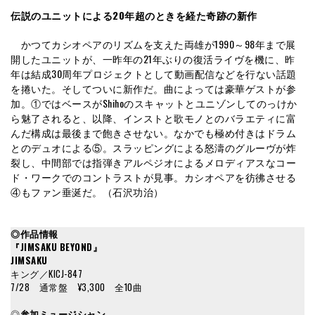
伝説のユニットによる20年超のときを経た奇跡の新作
かつてカシオペアのリズムを支えた両雄が1990～98年まで展
開したユニットが、一昨年の21年ぶりの復活ライヴを機に、昨
年は結成30周年プロジェクトとして動画配信などを行ない話題
を捲いた。そしてついに新作だ。曲によっては豪華ゲストが参
加。①ではベースがShihoのスキャットとユニゾンしてのっけか
ら魅了されると、以降、インストと歌モノとのバラエティに富
んだ構成は最後まで飽きさせない。なかでも極め付きはドラム
とのデュオによる⑤。スラッピングによる怒濤のグルーヴが炸
裂し、中間部では指弾きアルペジオによるメロディアスなコー
ド・ワークでのコントラストが見事。カシオペアを彷彿させる
④もファン垂涎だ。（石沢功治）
◎作品情報
『JIMSAKU BEYOND』
JIMSAKU
キング／KICJ-847
7/28 通常盤 ¥3,300 全10曲
◎
参加ミュージシャン