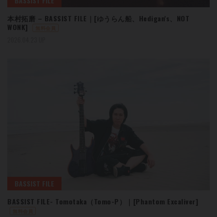
BASSIST FILE
本村拓磨 – BASSIST FILE｜[ゆうらん船、Hedigan's、NOT
WONK]
無料会員
2026.04.23 UP
BASSIST FILE
BASSIST FILE- Tomotaka（Tomo-P）｜[Phantom Excaliver]
無料会員