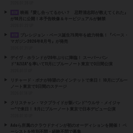
2026.07.28 UP
映画『愛し合ってるかい？ 忌野清志郎が教えてくれた』
NEW
が10月に公開！本予告映像＆キービジュアルが解禁
2026.07.22 UP
プレシジョン・ベース誕生75周年を総力特集！『ベース・
NEW
マガジン2026年8月号』が発売
2026.07.21 UP
デイヴ・ホランドが20年ぶりに降臨！ スーパーバン
ド“AZIZA”を率いて11月にブルーノート東京で3日間公演
2026.07.17 UP
リチャード・ボナが待望のクインテットで来日！ 10月にブルー
ノート東京で3日間のステージ
2026.07.14 UP
クリスチャン・マクブライドが新バンド“ウルサ・メイジャ
ー”で来日！ 9月にブルーノート東京で日本デビュー公演
2026.07.10 UP
Adoら所属のクラウドナインが初のオーディションを開催！ ベ
ーシストを性別不問・経験不問で募集