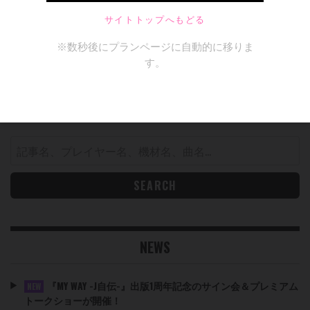
SEARCH
Search
for:
NEWS
『MY WAY -J自伝-』出版1周年記念のサイン会＆プレミアム
NEW
トークショーが開催！