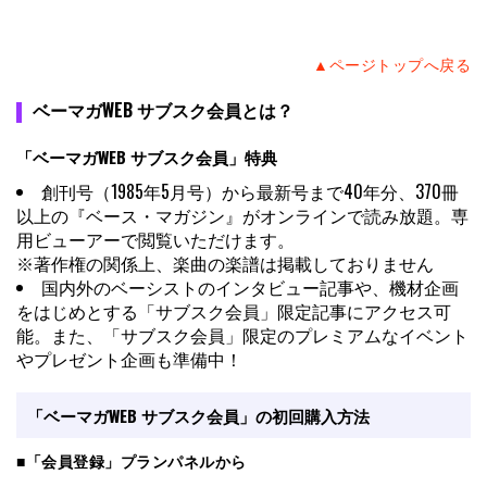
ベーマガWEB サブスク会員とは？
「ベーマガWEB サブスク会員」特典
創刊号（1985年5月号）から最新号まで40年分、370冊
以上の『ベース・マガジン』がオンラインで読み放題。専
用ビューアーで閲覧いただけます。
※著作権の関係上、楽曲の楽譜は掲載しておりません
国内外のベーシストのインタビュー記事や、機材企画
をはじめとする「サブスク会員」限定記事にアクセス可
能。また、「サブスク会員」限定のプレミアムなイベント
やプレゼント企画も準備中！
「ベーマガWEB サブスク会員」の初回購入方法
■「会員登録」プランパネルから
「￥990／1ヶ月」または、「￥2,750／3ヶ月」ボタンをクリ
ック
プロセスに従い必要情報を記入。登録アドレスに認証コー