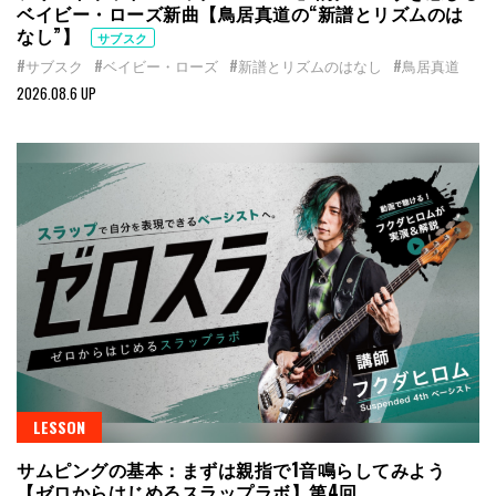
ベイビー・ローズ新曲【鳥居真道の“新譜とリズムのは
なし”】
サブスク
#サブスク
#ベイビー・ローズ
#新譜とリズムのはなし
#鳥居真道
2026.08.6 UP
LESSON
サムピングの基本：まずは親指で1音鳴らしてみよう
【ゼロからはじめるスラップラボ】第4回