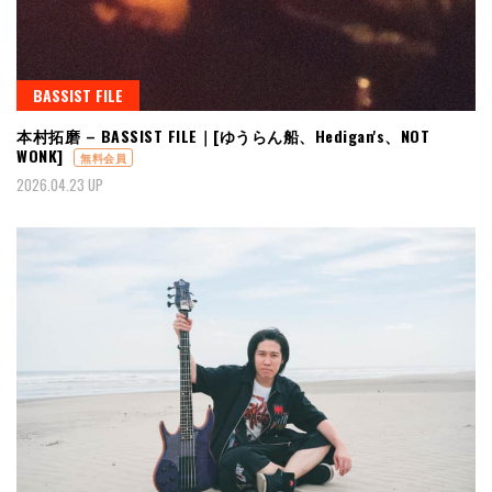
BASSIST FILE
本村拓磨 – BASSIST FILE｜[ゆうらん船、Hedigan's、NOT
WONK]
無料会員
2026.04.23 UP