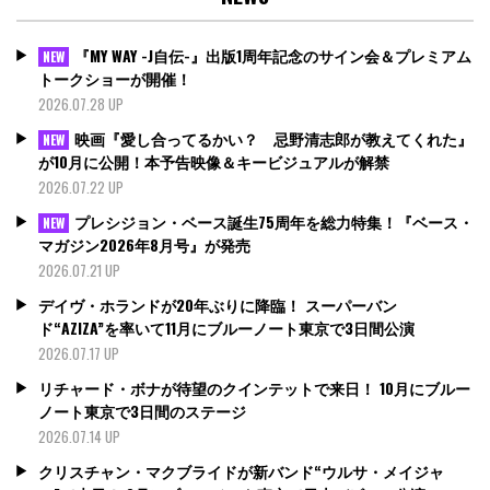
『MY WAY -J自伝-』出版1周年記念のサイン会＆プレミアム
NEW
トークショーが開催！
2026.07.28 UP
映画『愛し合ってるかい？ 忌野清志郎が教えてくれた』
NEW
が10月に公開！本予告映像＆キービジュアルが解禁
2026.07.22 UP
プレシジョン・ベース誕生75周年を総力特集！『ベース・
NEW
マガジン2026年8月号』が発売
2026.07.21 UP
デイヴ・ホランドが20年ぶりに降臨！ スーパーバン
ド“AZIZA”を率いて11月にブルーノート東京で3日間公演
2026.07.17 UP
リチャード・ボナが待望のクインテットで来日！ 10月にブルー
ノート東京で3日間のステージ
2026.07.14 UP
クリスチャン・マクブライドが新バンド“ウルサ・メイジャ