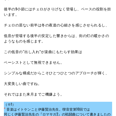
後半の9小節にはチェロがさりげなく登場し、ベースの役割を担
います。
チェロの居ない前半は冬の夜道の心細さを感じさせられるし、
低音が登場する後半の安定した響きからは、街の灯の暖かさの
ようなものを感じます。
この低音の“出し入れ”が楽曲にもたらす効果は
ベーシストとして無視できません。
シンプルな構成だからこそひとつひとつのアプローチが輝く、
大変美しい曲ですね。
それではまた来月までご機嫌よう。
（※1）
^
音楽はイトケンこと伊藤賢治先生。喫音堂第10回では
同じく伊藤賢治先生の『ロマサガ2』の戦闘曲について書きましたの