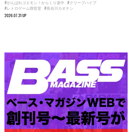
#がんばれゴエモン！からくり道中
#クリープハイプ
#レトロゲーム喫音堂
#長谷川カオナシ
2026.07.31 UP