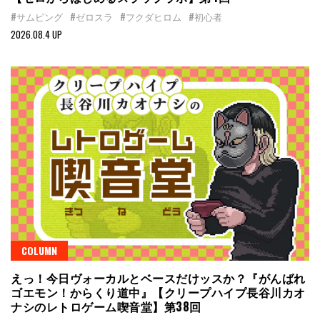
#サムピング
#ゼロスラ
#フクダヒロム
#初心者
2026.08.4 UP
COLUMN
えっ！今日ヴォーカルとベースだけッスか？『がんばれ
ゴエモン！からくり道中』【クリープハイプ長谷川カオ
ナシのレトロゲーム喫音堂】第38回