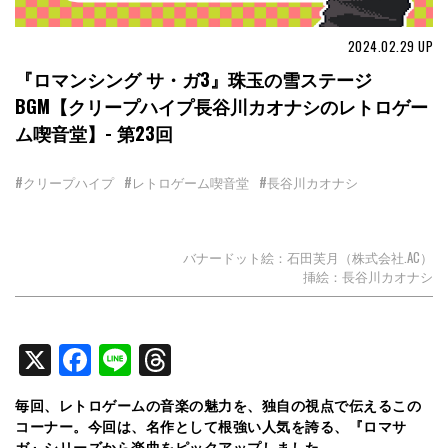
2024.02.29
UP
『ロマンシング サ・ガ3』珠玉の雪ステージ
BGM【クリープハイプ長谷川カオナシのレトロゲー
ム喫音堂】- 第23回
#クリープハイプ
#レトロゲーム喫音堂
#長谷川カオナシ
バナードット絵：石田芙月（株式会社.AC）
挿絵：長谷川カオナシ
X
Facebook
Line
Threads
毎回、レトロゲームの音楽の魅力を、独自の視点で伝えるこの
コーナー。今回は、名作として根強い人気を誇る、『ロマサ
ガ』シリーズから楽曲をピックアップしました。