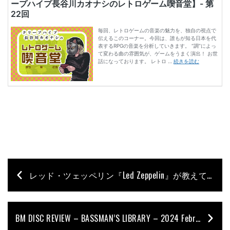
レッド・ツェッペリン『Led Zeppelin』が教えてくれたこと【ジョー・ダート（Vulfpeck）連載】第5回
BM DISC REVIEW – BASSMAN’S LIBRARY – 2024 February