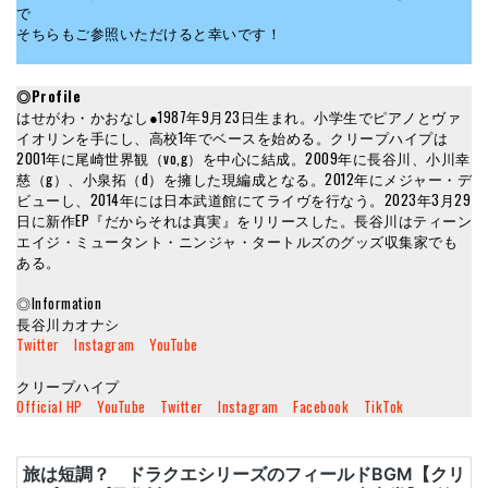
で
そちらもご参照いただけると幸いです！
◎Profile
はせがわ・かおなし●1987年9月23日生まれ。小学生でピアノとヴァ
イオリンを手にし、高校1年でベースを始める。クリープハイプは
2001年に尾崎世界観（vo,g）を中心に結成。2009年に長谷川、小川幸
慈（g）、小泉拓（d）を擁した現編成となる。2012年にメジャー・デ
ビューし、2014年には日本武道館にてライヴを行なう。2023年3月29
日に新作EP『だからそれは真実』をリリースした。長谷川はティーン
エイジ・ミュータント・ニンジャ・タートルズのグッズ収集家でも
ある。
◎Information
長谷川カオナシ
Twitter
Instagram
YouTube
クリープハイプ
Official HP
YouTube
Twitter
Instagram
Facebook
TikTok