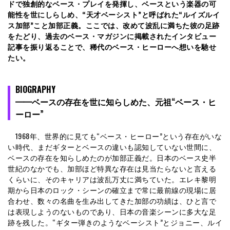
ドで独創的なベース・プレイを発揮し、
ベースという楽器の可
能性を世にしらしめ
、“天才ベーシスト”と呼ばれた“ルイズルイ
ス加部”こと加部正義。ここでは、改めて波乱に満ちた彼の足跡
をたどり、過去のベース・マガジンに掲載されたインタビュー
記事を振り返ることで、稀代のベース・ヒーローへ想いを馳せ
たい。
BIOGRAPHY
━━
ベースの存在を世に知らしめた、元祖“ベース・ヒ
ーロー”
1968年、世界的に見ても“ベース・ヒーロー”という存在がいな
い時代、まだギターとベースの違いも認知していない世間に、
ベースの存在を知らしめたのが加部正義だ。日本のベース史半
世紀のなかでも、加部ほど特異な存在は見当たらないと言える
くらいに、そのキャリアは波乱万丈に満ちていた。エレキ黎明
期から日本のロック・シーンの確立まで常に最前線の現場に居
合わせ、数々の名曲を生み出してきた加部の功績は、ひと言で
は表現しようのないものであり、日本の音楽シーンに多大な足
跡を残した。“ギター弾きのようなベーシスト”とジョニー、ルイ