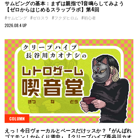
サムピングの基本：まずは親指で1音鳴らしてみよう
【ゼロからはじめるスラップラボ】第4回
#サムピング
#ゼロスラ
#フクダヒロム
#初心者
2026.08.4 UP
COLUMN
えっ！今日ヴォーカルとベースだけッスか？『がんばれ
ゴエモン！からくり道中』【クリープハイプ長谷川カオ