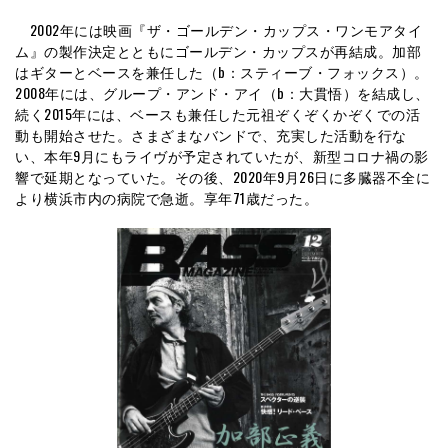
2002年には映画『ザ・ゴールデン・カップス・ワンモアタイ
ム』の製作決定とともにゴールデン・カップスが再結成。加部
はギターとベースを兼任した（b：スティーブ・フォックス）。
2008年には、グループ・アンド・アイ（b：大貫悟）を結成し、
続く2015年には、ベースも兼任した元祖ぞくぞくかぞくでの活
動も開始させた。さまざまなバンドで、充実した活動を行な
い、本年9月にもライヴが予定されていたが、新型コロナ禍の影
響で延期となっていた。その後、2020年9月26日に多臓器不全に
より横浜市内の病院で急逝。享年71歳だった。