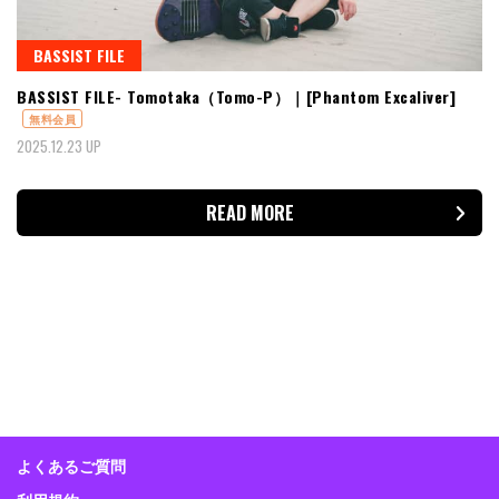
BASSIST FILE
BASSIST FILE- Tomotaka（Tomo-P）｜[Phantom Excaliver]
無料会員
2025.12.23 UP
READ MORE
よくあるご質問