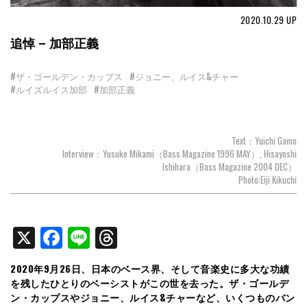
2020.10.29
UP
追悼 – 加部正義
#ザ・ゴールデン・カップス
#ジョニー、ルイス&チャー
#ルイズルイス加部
#加部正義
Text：Yuichi Gamo
Interview：Yusuke Mikami（Bass Magazine 1996 MAY）, Hisayoshi
Ishihara（Bass Magazine 2004 DEC）
Photo:Eiji Kikuchi
X
Facebook
Line
Threads
2020年9月26日、日本のベース界、そして音楽史に多大な功績
を残したひとりのベーシストがこの世を去った。ザ・ゴールデ
ン・カップスやジョニー、ルイス&チャーなど、いくつものバン