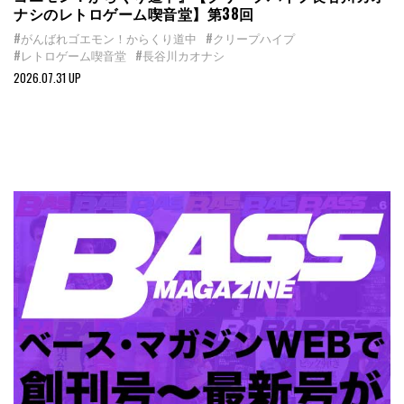
ナシのレトロゲーム喫音堂】第38回
#がんばれゴエモン！からくり道中
#クリープハイプ
#レトロゲーム喫音堂
#長谷川カオナシ
2026.07.31 UP