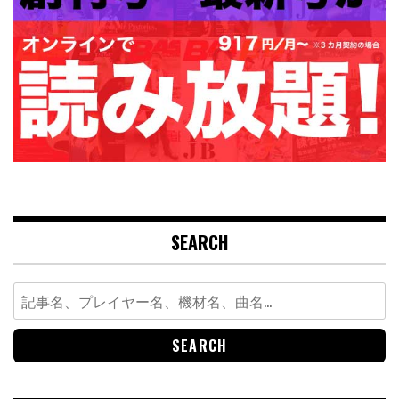
SEARCH
Search
for: