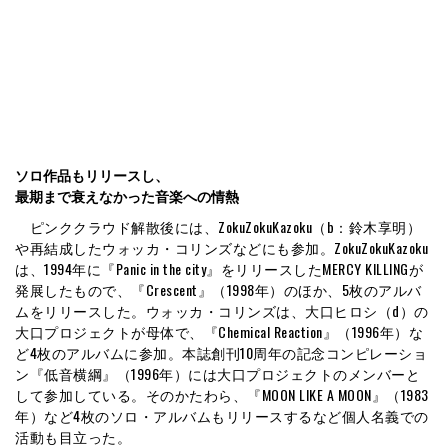
ソロ作品もリリースし、
最期まで衰えなかった音楽への情熱
ピンククラウド解散後には、ZokuZokuKazoku（b：鈴木享明）
や再結成したウォッカ・コリンズなどにも参加。ZokuZokuKazoku
は、1994年に『Panic in the city』をリリースしたMERCY KILLINGが
発展したもので、『Crescent』（1998年）のほか、5枚のアルバ
ムをリリースした。ウォッカ・コリンズは、大口ヒロシ（d）の
大口プロジェクトが母体で、『Chemical Reaction』（1996年）な
ど4枚のアルバムに参加。本誌創刊10周年の記念コンピレーショ
ン『低音横綱』（1996年）には大口プロジェクトのメンバーと
して参加している。そのかたわら、『MOON LIKE A MOON』（1983
年）など4枚のソロ・アルバムもリリースするなど個人名義での
活動も目立った。