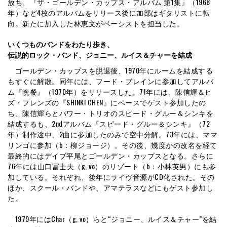
放ち、『ザ・ゴールデン・カップス・アルバム 第1集』（1968
年）など4枚のアルバムをリリース後に加部はギタリストに転
向。新たに加入した林恵文がベーシストを担当した。
いくつものバンドをわたり歩き、
伝説的ロック・バンド、ジョニー、ルイス＆チャーを結成
ゴールデン・カップスを脱退後、1970年にルームを結成する
もすぐに解散。同年には、フード・ブレインに参加してアルバ
ム『晩餐』（1970年）をリリースした。71年には、陳信輝＆ヒ
ズ・フレンズの『SHINKI CHEN』にベースでゲスト参加したの
ち、陳信輝らとパワー・トリオのスピード・グルー＆シンキを
結成するも、2ndアルバム『スピード・グルー＆シンキ』（72
年）制作途中、2曲に参加したのみで空中分解。73年には、ママ
リンゴに参加（b：柳ジョージ）。その後、幾度かの改名を経て
最終的にはデイブ平尾とゴールデン・カップスとなる。さらに
76年には山口冨士夫（g, vo）のリゾート（b：小林英男）にも参
加している。それぞれ、後年にライヴ音源がCD化された。その
ほか、スクール・バンドや、アマテラスなどにもゲスト参加し
た。
1979年にはChar（g, vo）らと“ジョニー、ルイス＆チャー”を結