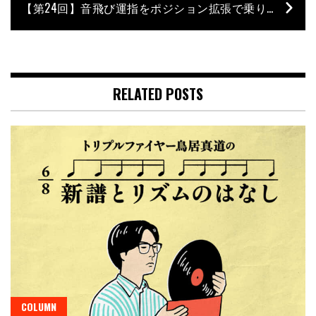
【第24回】音飛び運指をポジション拡張で乗り切れ！ スケール練 Part 4／石村順の低音よろず相談所 〜Jun’s Bass Clinic〜
RELATED POSTS
COLUMN