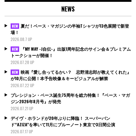
NEWS
夏だ！ベース・マガジンの半袖Tシャツが13色展開で新登
NEW
場！
2026.08.7 UP
『MY WAY -J自伝-』出版1周年記念のサイン会＆プレミアム
NEW
トークショーが開催！
2026.07.28 UP
映画『愛し合ってるかい？ 忌野清志郎が教えてくれた』
NEW
が10月に公開！本予告映像＆キービジュアルが解禁
2026.07.22 UP
プレシジョン・ベース誕生75周年を総力特集！『ベース・マガ
ジン2026年8月号』が発売
2026.07.21 UP
デイヴ・ホランドが20年ぶりに降臨！ スーパーバン
ド“AZIZA”を率いて11月にブルーノート東京で3日間公演
2026.07.17 UP