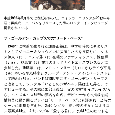
本誌1996年5月号では表紙を飾った。ウォッカ・コリンズが20数年を
経て再結成、アルバムをリリースした際のロング・インタビューが
掲載されている。
ザ・ゴールデン・カップスでの“リード・ベース”
1948年に横浜で生まれた加部正義は、中学校時代にギタリス
トとしてジョニー＆ショウメンに参加したのを皮切りに、ケネ
ス伊東（g）、エディ藩（g）在籍のファナティックス、陳信輝
（d, g）、林恵文（b）在籍のミッドナイトエクスプレスなどに
参加した。1966年には、マモル・マヌー（d, vo）からデイヴ平尾
（vo）率いる平尾時宗とグループ・アンド・アイにベーシストと
して誘われ加入。バンドは1967年にザ・ゴールデン・カップス
と改名して、シングル「いとしのジザベル／陽はまた昇る」で
デビューする。その際に加部正義は、父の名前“ルイズルイス”か
ら、ルイズルイス加部の芸名を命名。デビュー作での指板を縦
横無尽に動き回るプレイは“リード・ベース”とも評され、当時の
シーンに衝撃を与えた。3rdシングル「長い髪の少女」はオリコ
ン最高第14位、4thシングル「愛する君に」は第13位のヒットを