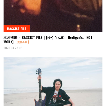
BASSIST FILE
本村拓磨 – BASSIST FILE｜[ゆうらん船、Hedigan's、NOT
WONK]
無料会員
2026.04.23 UP