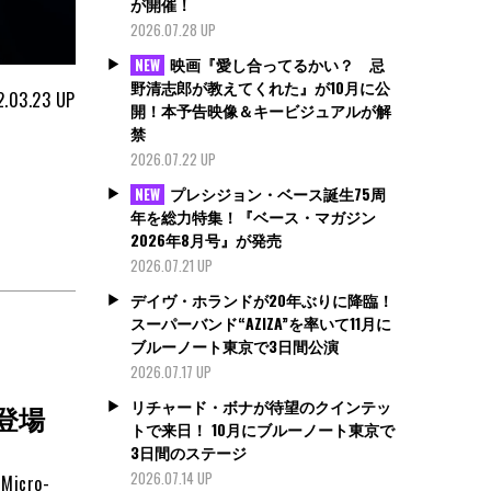
が開催！
2026.07.28 UP
映画『愛し合ってるかい？ 忌
NEW
野清志郎が教えてくれた』が10月に公
.03.23
UP
開！本予告映像＆キービジュアルが解
禁
2026.07.22 UP
プレシジョン・ベース誕生75周
NEW
年を総力特集！『ベース・マガジン
2026年8月号』が発売
2026.07.21 UP
デイヴ・ホランドが20年ぶりに降臨！
スーパーバンド“AZIZA”を率いて11月に
ブルーノート東京で3日間公演
2026.07.17 UP
リチャード・ボナが待望のクインテッ
登場
トで来日！ 10月にブルーノート東京で
3日間のステージ
2026.07.14 UP
ro-