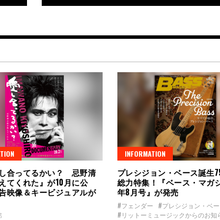
TION
INFORMATION
し合ってるかい？ 忌野清
プレシジョン・ベース誕生7
えてくれた』が10月に公
総力特集！『ベース・マガジ
告映像＆キービジュアルが
年8月号』が発売
#フェンダー
#プレシジョン・ベー
#リットーミュージックからのお知
郎