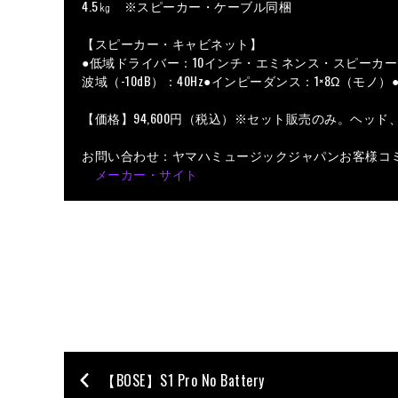
4.5㎏ ※スピーカー・ケーブル同梱
【スピーカー・キャビネット】
●低域ドライバー：10インチ・エミネンス・スピーカー×2●定
波域（-10dB）：40Hz●インピーダンス：1×8Ω（モノ）●外
【価格】94,600円（税込）※セット販売のみ。ヘッ
お問い合わせ：ヤマハミュージックジャパンお客様コミュニ
メーカー・サイト
【BOSE】S1 Pro No Battery