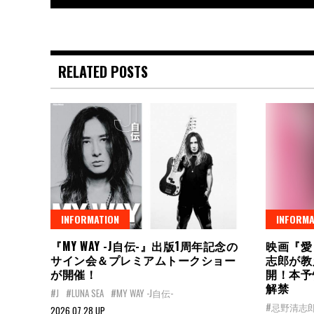
RELATED POSTS
INFORMATION
INFORMA
『MY WAY -J自伝-』出版1周年記念の
映画『愛
サイン会＆プレミアムトークショー
志郎が教
が開催！
開！本予
解禁
#J
#LUNA SEA
#MY WAY -J自伝-
#忌野清志
2026.07.28 UP