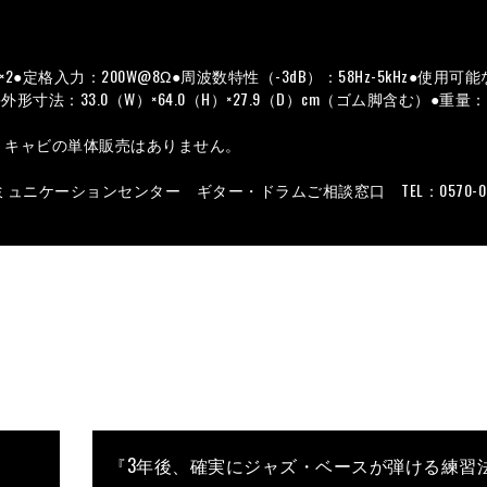
格入力：200W@8Ω●周波数特性（-3dB）：58Hz-5kHz●使用可
形寸法：33.0（W）×64.0（H）×27.9（D）cm（ゴム脚含む）●重量：11
ド、キャビの単体販売はありません。
ケーションセンター ギター・ドラムご相談窓口 TEL：0570-056