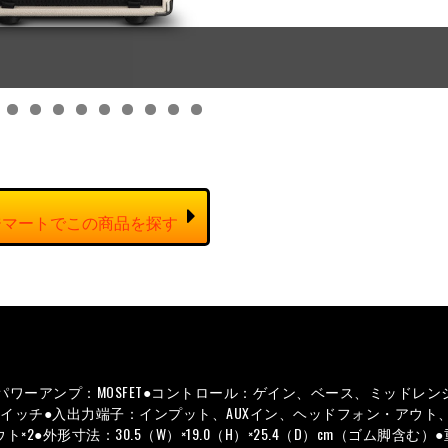
●パワーアンプ：MOSFET●コントロール：ゲイン、ベース、ミッドレン
イッチ●入出力端子：インプット、AUXイン、ヘッドフォン・アウト、
外形寸法：30.5（W）×19.0（H）×25.4（D）cm（ゴム脚含む）