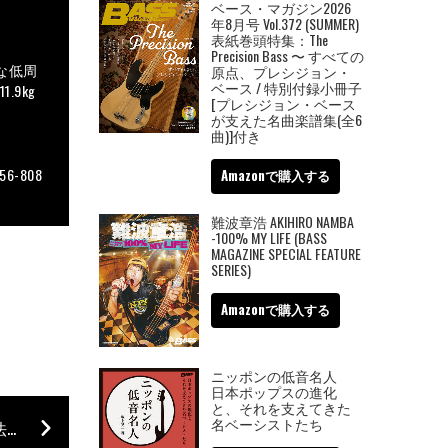
ベース・マガジン2026
年8月号 Vol.372 (SUMMER)
表紙巻頭特集：The
Precision Bass 〜 すべての
能な低周
原点、プレシジョン・
ベース / 特別付録小冊子
.9kg
[プレシジョン・ベース
が支えた名曲楽譜集(全6
曲)]付き
-808
Amazonで購入する
難波章浩 AKIHIRO NAMBA
-100% MY LIFE (BASS
MAGAZINE SPECIAL FEATURE
SERIES)
Amazonで購入する
ニッポンの低音名人
日本ポップスの進化
と、それを支えてきた
名ベーシストたち
『3年後、確実にジャズ・ベースが弾ける練習法』の実演イベントが開催！