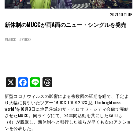
2021.10.11
UP
新体制のMUCCが両A面のニュー・シングルを発売
#MUCC
#YUKKE
X
Facebook
Line
Threads
新型コロナウィルスの影響による複数回の延期を経て、予定よ
り大幅に長引いたツアー“MUCC TOUR 202X 惡-The brightness
world”を10月3日に地元茨城のザ・ヒロサワ・シティ会館で完結
させたMUCC。同ライヴにて、24年間活動を共にしたSATOち
（d）が脱退し、新体制へと移行した彼らが早くも次のアクショ
ンを公表した。