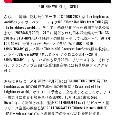
『GONER/WORLD』 SPOT
さらに、冒頭に記したツアー“MUCC TOUR 202X 惡-The brightness
world”のライヴ・ベスト・テイクCD『Best live CDs from TOUR 惡-
The brightness world』、そして、未商品化だった20周年記念公演
より、2017年6月20日、21日に開催された日本武道館での“MUCC
20TH-21ST ANNIVERSARY 飛翔への脈拍 ～そして伝説へ～”、2017年
10月10日に開催された中野サンプラザでの“MUCC 20TH
ANNIVERSARY 殺シノ調べ This is NOT Greatest Tour”の模様を収録し
たライヴBlu-ray&DVD『MUCC ライヴ クロニクル4 〜20TH
ANNIVERSARY～』を、いずれも12月24日にリリースする。それぞ
れ、ファンクラブ会員限定受注生産盤には特典映像ディスクが
付く。
さらにさらに、来年2022年2月2日には“MUCC TOUR 202X 惡-The
brightness world”の最終茨城公演の映像盤『Crossroad of the
brightness world』がリリース予定と、立ち止まるどころか、より
一層走りに走る姿勢を見せるMUCC。10月14日に東京Zepp
DiverCityにて開催される、盟友ROTTENGRAFFTYのトリビュート盤
リリース企画の振替公演“ROTTENGRAFFTY Tribute Album〜MOUSE
TRAP〜Release Party”から新体制でのライヴ活動を開始する。