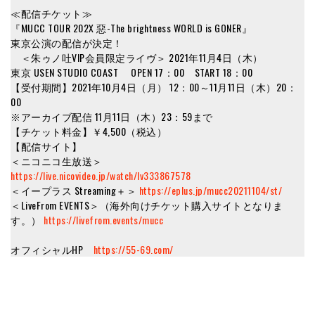
≪配信チケット≫
『MUCC TOUR 202X 惡-The brightness WORLD is GONER』
東京公演の配信が決定！
＜朱ゥノ吐VIP会員限定ライヴ＞ 2021年11月4日（木）
東京 USEN STUDIO COAST OPEN 17：00 START 18：00
【受付期間】2021年10月4日（月） 12：00～11月11日（木）20：
00
※アーカイブ配信 11月11日（木）23：59まで
【チケット料金】￥4,500（税込）
【配信サイト】
＜ニコニコ生放送＞
https://live.nicovideo.jp/watch/lv333867578
＜イープラス Streaming＋＞
https://eplus.jp/mucc20211104/st/
＜LiveFrom EVENTS＞（海外向けチケット購入サイトとなりま
す。）
https://livefrom.events/mucc
オフィシャルHP
https://55-69.com/