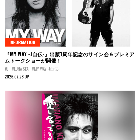
INFORMATION
『MY WAY -J自伝-』出版1周年記念のサイン会＆プレミア
ムトークショーが開催！
#J
#LUNA SEA
#MY WAY -J自伝-
2026.07.28 UP