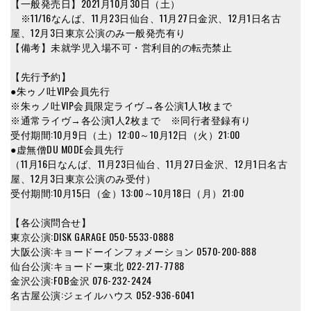
【一般発売日】2021月10月30日（土）
※11/16なんば、11月23日仙台、11月27日金沢、12月1日名古
屋、12月3日東京公演のみ一般発売有り
【備考】未就学児入場不可・営利目的の転売禁止
【先行予約】
●朱ゥノ吐VIP会員先行
※朱ゥノ吐VIP会員限定ライヴ→各公演1人1枚まで
※通常ライヴ→各公演1人2枚まで ※同行者登録有り
受付期間:10月9日（土）12:00～10月12日（火）21:00
●虚無僧DU MODE会員先行
（11月16日なんば、11月23日仙台、11月27日金沢、12月1日名古
屋、12月3日東京公演のみ受付）
受付期間:10月15日（金）13:00～10月18日（月）21:00
【各公演問合せ】
東京公演:DISK GARAGE 050-5533-0888
大阪公演:キョードーインフォメーション 0570-200-888
仙台公演:キョードー東北 022-217-7788
金沢公演:FOB金沢 076-232-2424
名古屋公演:ジェイルハウス 052-936-6041