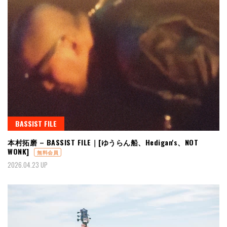
BASSIST FILE
本村拓磨 – BASSIST FILE｜[ゆうらん船、Hedigan's、NOT
WONK]
無料会員
2026.04.23 UP