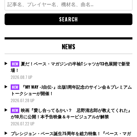
Search
for:
NEWS
夏だ！ベース・マガジンの半袖Tシャツが13色展開で新登
NEW
場！
2026.08.7 UP
『MY WAY -J自伝-』出版1周年記念のサイン会＆プレミアム
NEW
トークショーが開催！
2026.07.28 UP
映画『愛し合ってるかい？ 忌野清志郎が教えてくれた』
NEW
が10月に公開！本予告映像＆キービジュアルが解禁
2026.07.22 UP
プレシジョン・ベース誕生75周年を総力特集！『ベース・マガ