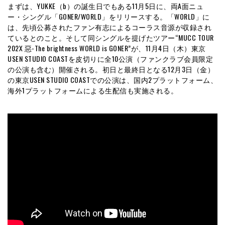
まずは、YUKKE（b）の誕生日でもある11月5日に、両A面ニュ
ー・シングル「GONER/WORLD」をリリースする。「WORLD」に
は、先頃公募されたファン有志によるコーラス音源が収録され
ているとのこと。そして同シングルを提げたツアー“MUCC TOUR
202X 惡-The brightness WORLD is GONER”が、11月4日（木）東京
USEN STUDIO COASTを皮切りに全10公演（ファンクラブ会員限定
の公演も含む）開催される。初日と最終日となる12月3日（金）
の東京USEN STUDIO COASTでの公演は、国内2プラットフォーム、
海外1プラットフォームによる生配信も実施される。