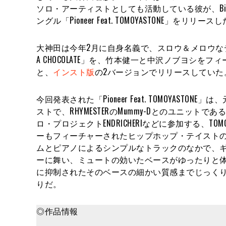
ソロ・アーティストとしても活動している彼が、Big 
ングル「Pioneer Feat. TOMOYASTONE」をリリース
大神田は今年2月に自身名義で、スロウ＆メロウなデジ
A CHOCOLATE」を、竹本健一と中沢ノブヨシをフ
と、
インスト版
の2バージョンでリリースしていた
今回発表された「Pioneer Feat. TOMOYASTONE」は、
ストで、RHYMESTERのMummy-Dとのユニット
ロ・プロジェクトENDRICHERIなどに参加する、TOM
ーもフィーチャーされたヒップホップ・テイスト
ムとピアノによるシンプルなトラックのなかで、ギ
ーに舞い、ミュートの効いたベースがゆったりと
に抑制されたそのベースの細かい質感までじっく
りだ。
◎作品情報