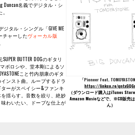
Duncan名義でデジタル・シ
した。
タル・シングル「GIVE ME
ィーチャーした
ヴォーカル版
。
元SUPER BUTTER DOGのギタリ
であるマボロシや、堂本剛によるソ
OYASTONEこと竹内朋康のギタ
「Pioneer Feat. TOMOYASTO
のインスト曲。ループするドラ
https://linkco.re/qntxGQ
ターがスペイシー&ファンキ
（ダウンロード購入はiTunes Store
体を揺らす。音数を絞り、絶妙
Amazon Musicなどで、※CD販
り味わいたい、ドープな仕上が
ん）