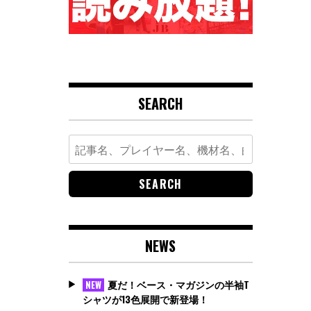
SEARCH
Search
for:
NEWS
夏だ！ベース・マガジンの半袖T
NEW
シャツが13色展開で新登場！