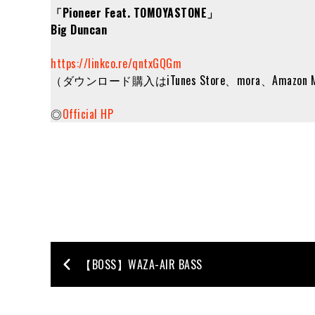
「Pioneer Feat. TOMOYASTONE」
Big Duncan
https://linkco.re/qntxGQGm
（ダウンロード購入はiTunes Store、mora、Amaz
◎
Official HP
【BOSS】WAZA-AIR BASS