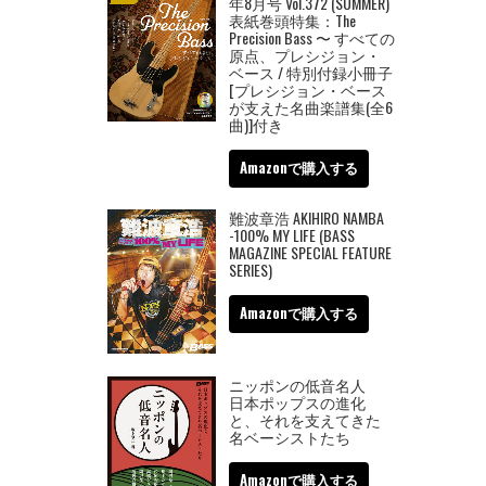
年8月号 Vol.372 (SUMMER)
表紙巻頭特集：The
Precision Bass 〜 すべての
原点、プレシジョン・
ベース / 特別付録小冊子
[プレシジョン・ベース
が支えた名曲楽譜集(全6
曲)]付き
Amazonで購入する
難波章浩 AKIHIRO NAMBA
-100% MY LIFE (BASS
MAGAZINE SPECIAL FEATURE
SERIES)
Amazonで購入する
ニッポンの低音名人
日本ポップスの進化
と、それを支えてきた
名ベーシストたち
Amazonで購入する