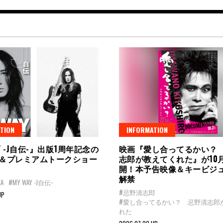
TION
INFORMATION
AY -J自伝-』出版1周年記念の
映画『愛し合ってるかい？
＆プレミアムトークショー
志郎が教えてくれた』が10
開！本予告映像＆キービジ
解禁
EA
#MY WAY -J自伝-
#忌野清志郎
UP
#愛し合ってるかい？ 忌野清志郎
れた