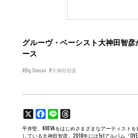
グルーヴ・ベーシスト大神田智彦がB
ース
#Big Duncan
#大神田智彦
X
Facebook
Line
Threads
平井堅、KREVAをはじめさまざまなアーティスト
している大神田智彦。2018年には1stアルバム『OVER