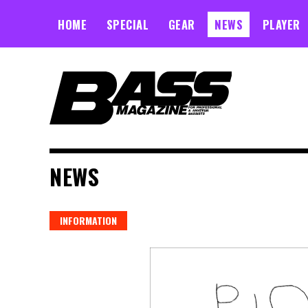
Skip
to
HOME
SPECIAL
GEAR
NEWS
PLAYER
content
NEWS
INFORMATION