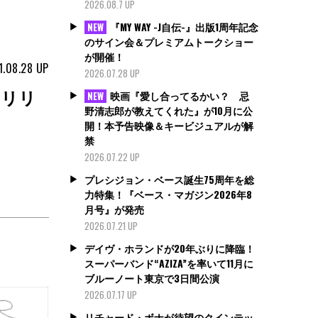
2026.08.7 UP
『MY WAY -J自伝-』出版1周年記念
NEW
のサイン会＆プレミアムトークショー
が開催！
1.08.28
UP
2026.07.28 UP
をリリ
映画『愛し合ってるかい？ 忌
NEW
野清志郎が教えてくれた』が10月に公
開！本予告映像＆キービジュアルが解
禁
2026.07.22 UP
プレシジョン・ベース誕生75周年を総
力特集！『ベース・マガジン2026年8
月号』が発売
2026.07.21 UP
デイヴ・ホランドが20年ぶりに降臨！
スーパーバンド“AZIZA”を率いて11月に
ブルーノート東京で3日間公演
2026.07.17 UP
リチャード・ボナが待望のクインテッ