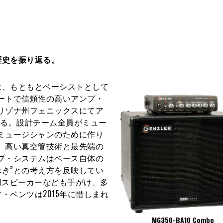
歴史を振り返る。
、もともとベーシストとして
ートで信頼性の高いアンプ・
アリゾナ州フェニックスにてア
せる。設計チーム全員がミュー
ミュージシャンのために作り
、高い真空管技術と最先端の
プ・システムはベース自体の
き”との考え方を反映してい
用スピーカーなども手がけ、多
ベンツは2015年に惜しまれ
MG350-BA10 Combo