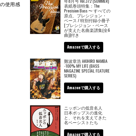
年8月号 Vol.372 (SUMMER)
チの使用感
表紙巻頭特集：The
Precision Bass 〜 すべての
原点、プレシジョン・
ベース / 特別付録小冊子
[プレシジョン・ベース
が支えた名曲楽譜集(全6
曲)]付き
Amazonで購入する
難波章浩 AKIHIRO NAMBA
-100% MY LIFE (BASS
MAGAZINE SPECIAL FEATURE
SERIES)
Amazonで購入する
ニッポンの低音名人
日本ポップスの進化
と、それを支えてきた
名ベーシストたち
Amazonで購入する