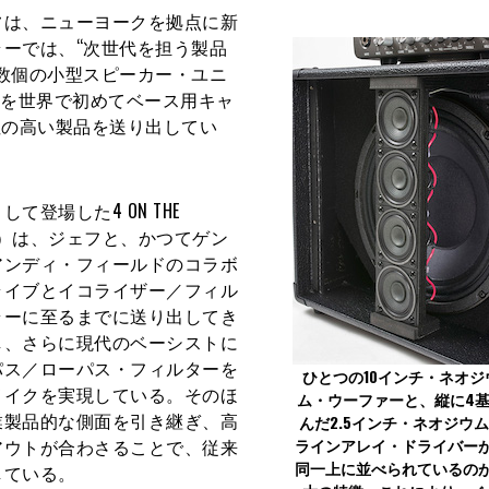
は、ニューヨークを拠点に新
ーでは、“次世代を担う製品
数個の小型スピーカー・ユニ
”を世界で初めてベース用キャ
用性の高い製品を送り出してい
場した4 ON THE
ザー）は、ジェフと、かつてゲン
アンディ・フィールドのコラボ
ライブとイコライザー／フィル
ラーに至るまでに送り出してき
し、さらに現代のベーシストに
パス／ローパス・フィルターを
ひとつの10インチ・ネオジ
メイクを実現している。そのほ
ム・ウーファーと、縦に4
業製品的な側面を引き継ぎ、高
んだ2.5インチ・ネオジウ
アウトが合わさることで、従来
ラインアレイ・ドライバー
同一上に並べられているの
している。