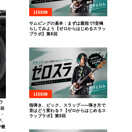
LESSON
サムピングの基本：まずは親指で1音鳴
らしてみよう【ゼロからはじめるスラッ
プラボ】第4回
LESSON
ウ
指弾き、ピック、スラップ⸺弾き方で
基並
音はどう変わる？【ゼロからはじめるス
ム・
ラップラボ】第3回
が、
が最