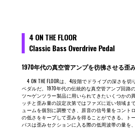
4 ON THE FLOOR
Classic Bass Overdrive Pedal
1970年代の真空管アンプを彷彿させる歪
4 ON THE FLOORは、4段階でドライブの
ペダルだ。1970年代の伝統的な真空管アンプ回
ツ〜ゲンツラー製品に用いられてきたいくつかの
ッチと歪み量の設定次第ではファズに近い領域ま
ュームを個別に調整でき、原音の信号量をコント
の低さをキープして歪みを得ることができる。ト
パスは歪みセクションに入る際の低周波帯の量を