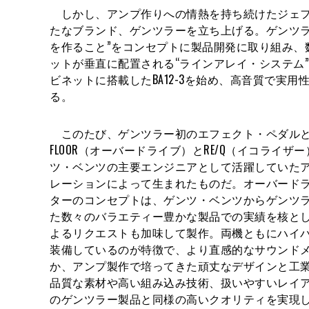
しかし、アンプ作りへの情熱を持ち続けたジェフ
たなブランド、ゲンツラーを立ち上げる。ゲンツラ
を作ること”をコンセプトに製品開発に取り組み、
ットが垂直に配置される“ラインアレイ・システム
ビネットに搭載したBA12-3を始め、高音質で実
る。
このたび、ゲンツラー初のエフェクト・ペダルとして登
FLOOR（オーバードライブ）とRE/Q（イコライ
ツ・ベンツの主要エンジニアとして活躍していた
レーションによって生まれたものだ。オーバード
ターのコンセプトは、ゲンツ・ベンツからゲンツ
た数々のバラエティー豊かな製品での実績を核と
よるリクエストも加味して製作。両機ともにハイ
装備しているのが特徴で、より直感的なサウンド
か、アンプ製作で培ってきた頑丈なデザインと工
品質な素材や高い組み込み技術、扱いやすいレイ
のゲンツラー製品と同様の高いクオリティを実現