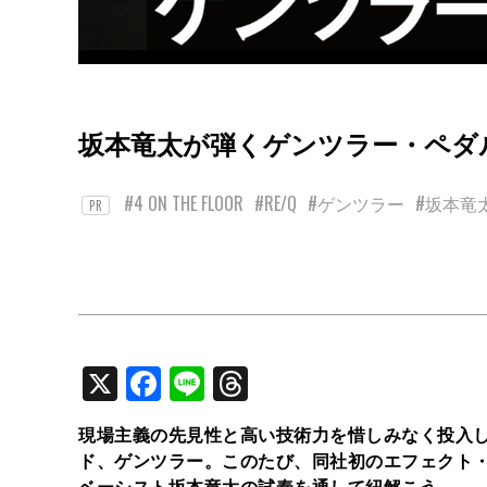
坂本竜太が弾くゲンツラー・ペダ
#4 ON THE FLOOR
#RE/Q
#ゲンツラー
#坂本竜
PR
X
Facebook
Line
Threads
現場主義の先見性と高い技術力を惜しみなく投入
ド、ゲンツラー。このたび、同社初のエフェクト
ベーシスト坂本竜太の試奏を通して紐解こう。