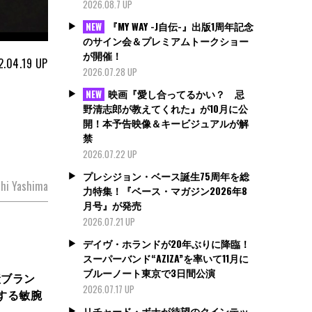
2026.08.7 UP
『MY WAY -J自伝-』出版1周年記念
NEW
のサイン会＆プレミアムトークショー
が開催！
2.04.19
UP
2026.07.28 UP
映画『愛し合ってるかい？ 忌
NEW
野清志郎が教えてくれた』が10月に公
開！本予告映像＆キービジュアルが解
禁
2026.07.22 UP
プレシジョン・ベース誕生75周年を総
hi Yashima
力特集！『ベース・マガジン2026年8
月号』が発売
2026.07.21 UP
デイヴ・ホランドが20年ぶりに降臨！
スーパーバンド“AZIZA”を率いて11月に
ブルーノート東京で3日間公演
産ブラン
2026.07.17 UP
する敏腕
リチャード・ボナが待望のクインテッ