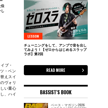
ー
た位
ーし
LESSON
チューニングをして、アンプで音を出し
てみよう！【ゼロからはじめるスラップ
ラボ】第2回
ライブ・
READ MORE
ンツ・ベン
り替えスイ
そのヴォリ
らしい重心
BASSIST’S BOOK
備し、ハイ
ベース・マガジン2026