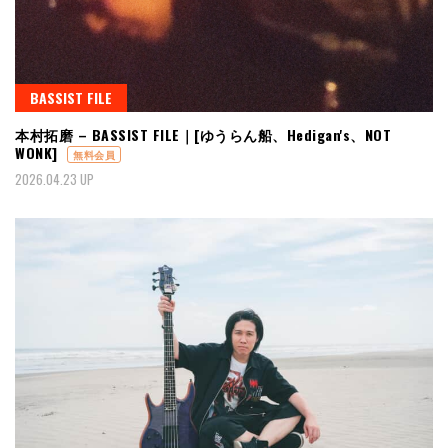
BASSIST FILE
本村拓磨 – BASSIST FILE｜[ゆうらん船、Hedigan's、NOT
WONK]
無料会員
2026.04.23 UP