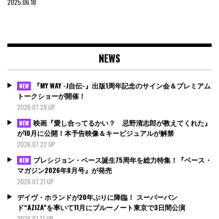
2025.06.18
NEWS
『MY WAY -J自伝-』出版1周年記念のサイン会＆プレミアム
NEW
トークショーが開催！
2026.07.28 UP
映画『愛し合ってるかい？ 忌野清志郎が教えてくれた』
NEW
が10月に公開！本予告映像＆キービジュアルが解禁
2026.07.22 UP
プレシジョン・ベース誕生75周年を総力特集！『ベース・
NEW
マガジン2026年8月号』が発売
2026.07.21 UP
デイヴ・ホランドが20年ぶりに降臨！ スーパーバン
ド“AZIZA”を率いて11月にブルーノート東京で3日間公演
2026.07.17 UP