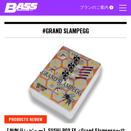
Skip
プランのご案内
to
content
#GRAND SLAMPEGG
PRODUCTS REVIEW
【新製品レビュー】SUSHI BOX FX／Grand Slampegg〜往