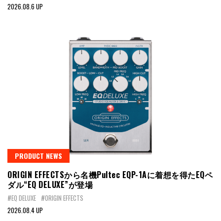
2026.08.6 UP
PRODUCT NEWS
ORIGIN EFFECTSから名機Pultec EQP-1Aに着想を得たEQペ
ダル“EQ DELUXE”が登場
#EQ DELUXE
#ORIGIN EFFECTS
2026.08.4 UP