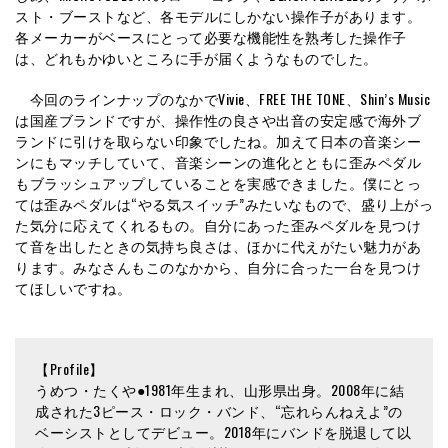
スト・ブーストなど、各モデルにしかない操作子があります。
各メーカーがベースにとって必要な機能性を熟考した操作子
は、どれもかゆいところに手が届くようなものでした。
今回のラインナップのなかでVivie、FREE THE TONE、Shin’s Music
は国産ブランドですが、操作性の良さや出音の安定感で海外ブ
ランドに引けを取らない印象でしたね。加えて日本の音楽シー
ンにもマッチしていて、音楽シーンの進化とともに歪みペダル
もブラッシュアップしていることを実感できました。僕にとっ
ては歪みペダルは“やる気スイッチ”みたいなもので、盛り上がっ
た気分に応えてくれるもの。自分にあった歪みペダルを見つけ
て音を出したときの気持ち良さは、ほかに代えがたい魅力があ
ります。みなさんもこのなかから、自分に合った一台を見つけ
てほしいですね。
【Profile】
うめつ・たくや●1981年生まれ、山形県出身。2008年に結
成された3ピース・ロック・バンド、“忘れらんねえよ”の
ベーシストとしてデビュー。2018年にバンドを脱退して以