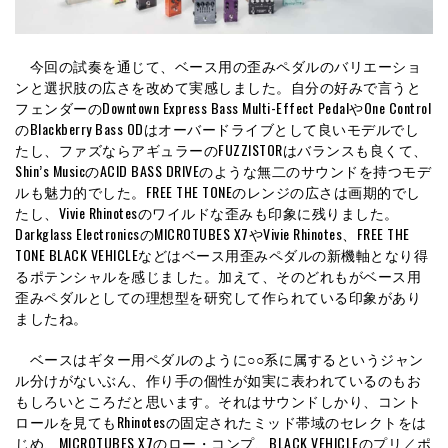
今回の試奏を通じて、ベース用の歪みペダルのバリエーショ
ンと選択肢の広さを改めて実感しました。自分の好みで言うと
フェンダーのDowntown Express Bass Multi-Effect PedalやOne Control
のBlackberry Bass ODはオーバードライブとして良いモデルでし
たし、ファズならアギュラーのFUZZISTORはバランスも良くて、
Shin’s MusicのACID BASS DRIVEのような無二のサウンドを持つモデ
ルも魅力的でした。FREE THE TONEのレンジの広さは画期的でし
たし、Vivie Rhinotesのワイルドな歪みも印象に残りました。
Darkglass ElectronicsのMICROTUBES X7やVivie Rhinotes、FREE THE
TONE BLACK VEHICLEなどはベース用歪みペダルの新機軸となり得
るポテンシャルを感じました。加えて、そのどれもがベース用
歪みペダルとしての理想型を研究して作られている印象があり
ましたね。
ベースはギター用ペダルのように○○系に属するというジャン
ル分けがないぶん、作り手の個性が如実に表われているのもお
もしろいところだと思います。それはサウンドしかり、コント
ロールを見てもRhinotesの固定されたミッド帯域のセレクトをは
じめ、MICROTUBES X7のロー・コンプ、BLACK VEHICLEのプリ／ポ