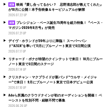
映画『愛し合ってるかい？ 忌野清志郎が教えてくれた』
NEW
が10月に公開！本予告映像＆キービジュアルが解禁
2026.07.22 UP
プレシジョン・ベース誕生75周年を総力特集！『ベース・
NEW
マガジン2026年8月号』が発売
2026.07.21 UP
デイヴ・ホランドが20年ぶりに降臨！ スーパーバン
ド“AZIZA”を率いて11月にブルーノート東京で3日間公演
2026.07.17 UP
リチャード・ボナが待望のクインテットで来日！ 10月にブルー
ノート東京で3日間のステージ
2026.07.14 UP
クリスチャン・マクブライドが新バンド“ウルサ・メイジャ
ー”で来日！ 9月にブルーノート東京で日本デビュー公演
2026.07.10 UP
Adoら所属のクラウドナインが初のオーディションを開催！ ベ
ーシストを性別不問・経験不問で募集
2026.06.26 UP