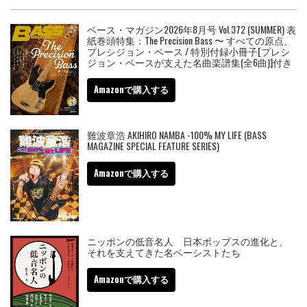
ベース・マガジン2026年8月号 Vol.372 (SUMMER) 表
紙巻頭特集：The Precision Bass 〜 すべての原点、
プレシジョン・ベース / 特別付録小冊子[プレシ
ジョン・ベースが支えた名曲楽譜集(全6曲)]付き
Amazonで購入する
難波章浩 AKIHIRO NAMBA -100% MY LIFE (BASS
MAGAZINE SPECIAL FEATURE SERIES)
Amazonで購入する
ニッポンの低音名人 日本ポップスの進化と、
それを支えてきた名ベーシストたち
Amazonで購入する