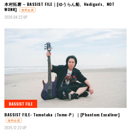
本村拓磨 – BASSIST FILE｜[ゆうらん船、Hedigan's、NOT
WONK]
無料会員
2026.04.23 UP
BASSIST FILE
BASSIST FILE- Tomotaka（Tomo-P）｜[Phantom Excaliver]
無料会員
2025.12.23 UP