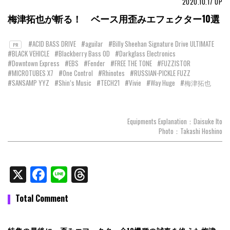
2020.10.17
UP
梅津拓也が斬る！ ベース用歪みエフェクター10選
#ACID BASS DRIVE
#aguilar
#Billy Sheehan Signature Drive ULTIMATE
PR
#BLACK VEHICLE
#Blackberry Bass OD
#Darkglass Electronics
#Downtown Express
#EBS
#Fender
#FREE THE TONE
#FUZZISTOR
#MICROTUBES X7
#One Control
#Rhinotes
#RUSSIAN-PICKLE FUZZ
#SANSAMP YYZ
#Shin’s Music
#TECH21
#Vivie
#Way Huge
#梅津拓也
Equipments Explanation：Daisuke Ito
Photo：Takashi Hoshino
X
Facebook
Line
Threads
Total Comment