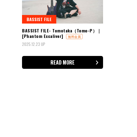
BASSIST FILE
BASSIST FILE- Tomotaka（Tomo-P）｜
[Phantom Excaliver]
無料会員
2025.12.23 UP
READ MORE