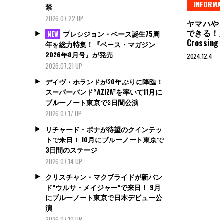
INFORMA
禁
2026.07.22 UP
ヤマハや
できる！新
プレシジョン・ベース誕生75周
NEW
Crossi
年を総力特集！『ベース・マガジン
2026年8月号』が発売
2024.12.4
2026.07.21 UP
デイヴ・ホランドが20年ぶりに降臨！
スーパーバンド“AZIZA”を率いて11月に
ブルーノート東京で3日間公演
2026.07.17 UP
リチャード・ボナが待望のクインテッ
トで来日！ 10月にブルーノート東京で
3日間のステージ
2026.07.14 UP
クリスチャン・マクブライドが新バン
ド“ウルサ・メイジャー”で来日！ 9月
にブルーノート東京で日本デビュー公
演
2026.07.10 UP