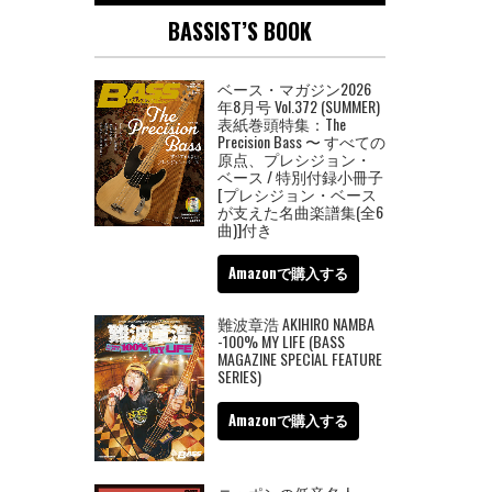
BASSIST’S BOOK
ベース・マガジン2026
年8月号 Vol.372 (SUMMER)
表紙巻頭特集：The
Precision Bass 〜 すべての
原点、プレシジョン・
ベース / 特別付録小冊子
[プレシジョン・ベース
が支えた名曲楽譜集(全6
曲)]付き
Amazonで購入する
難波章浩 AKIHIRO NAMBA
-100% MY LIFE (BASS
MAGAZINE SPECIAL FEATURE
SERIES)
Amazonで購入する