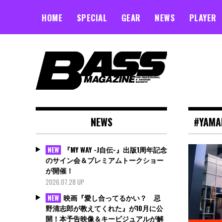
Skip
to
HOME
SPECIAL
GEAR
NEWS
PLAYER
content
NEWS
#YAMA
『MY WAY -J自伝-』出版1周年記念
NEW
のサイン会＆プレミアムトークショー
が開催！
2026.07.28 UP
映画『愛し合ってるかい？ 忌
NEW
野清志郎が教えてくれた』が10月に公
開！本予告映像＆キービジュアルが解