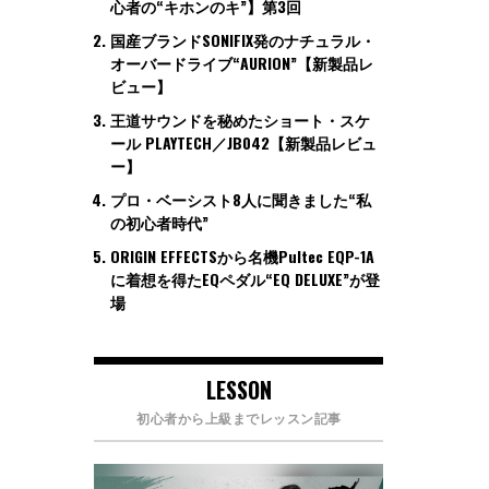
心者の“キホンのキ”】第3回
国産ブランドSONIFIX発のナチュラル・
オーバードライブ“AURION”【新製品レ
ビュー】
王道サウンドを秘めたショート・スケ
ール PLAYTECH／JB042【新製品レビュ
ー】
プロ・ベーシスト8人に聞きました“私
の初心者時代”
ORIGIN EFFECTSから名機Pultec EQP-1A
に着想を得たEQペダル“EQ DELUXE”が登
場
LESSON
初心者から上級までレッスン記事