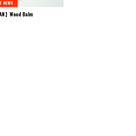
T NEWS
AN】Wood Balm