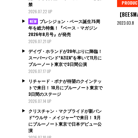
PRODUC
禁
2026.07.22 UP
【BEESM
プレシジョン・ベース誕生75周
NEW
2023.03.8
年を総力特集！『ベース・マガジン
2026年8月号』が発売
2026.07.21 UP
デイヴ・ホランドが20年ぶりに降臨！
スーパーバンド“AZIZA”を率いて11月に
ブルーノート東京で3日間公演
2026.07.17 UP
リチャード・ボナが待望のクインテッ
トで来日！ 10月にブルーノート東京で
3日間のステージ
2026.07.14 UP
クリスチャン・マクブライドが新バン
ド“ウルサ・メイジャー”で来日！ 9月
にブルーノート東京で日本デビュー公
演
2026.07.10 UP