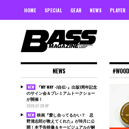
Skip
to
HOME
SPECIAL
GEAR
NEWS
PLAYER
content
NEWS
#WOOD
『MY WAY -J自伝-』出版1周年記念
NEW
のサイン会＆プレミアムトークショー
が開催！
2026.07.28 UP
映画『愛し合ってるかい？ 忌
NEW
野清志郎が教えてくれた』が10月に公
開！本予告映像＆キービジュアルが解