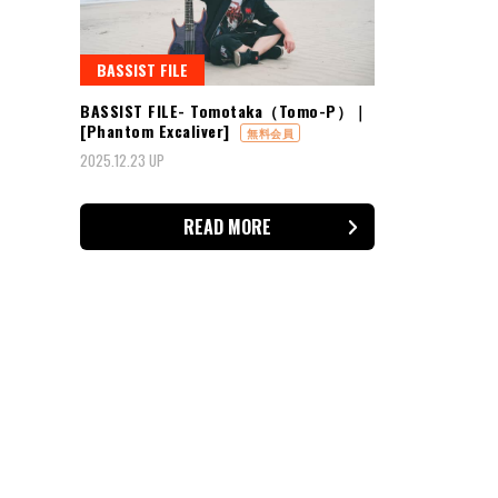
BASSIST FILE
BASSIST FILE- Tomotaka（Tomo-P）｜
[Phantom Excaliver]
無料会員
2025.12.23 UP
READ MORE