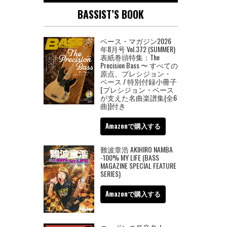
BASSIST’S BOOK
ベース・マガジン2026
年8月号 Vol.372 (SUMMER)
表紙巻頭特集：The
Precision Bass 〜 すべての
原点、プレシジョン・
ベース / 特別付録小冊子
[プレシジョン・ベース
が支えた名曲楽譜集(全6
曲)]付き
Amazonで購入する
難波章浩 AKIHIRO NAMBA
-100% MY LIFE (BASS
MAGAZINE SPECIAL FEATURE
SERIES)
Amazonで購入する