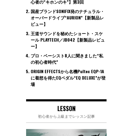
心者の“キホンのキ”】第3回
国産ブランドSONIFIX発のナチュラル・
オーバードライブ“AURION”【新製品レ
ビュー】
王道サウンドを秘めたショート・スケ
ール PLAYTECH／JB042【新製品レビュ
ー】
プロ・ベーシスト8人に聞きました“私
の初心者時代”
ORIGIN EFFECTSから名機Pultec EQP-1A
に着想を得たEQペダル“EQ DELUXE”が登
場
LESSON
初心者から上級までレッスン記事