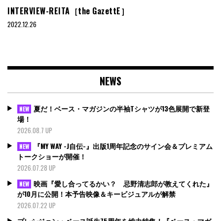
INTERVIEW-REITA［the GazettE］
2022.12.26
NEWS
夏だ！ベース・マガジンの半袖Tシャツが13色展開で新登
NEW
場！
2026.08.7 UP
『MY WAY -J自伝-』出版1周年記念のサイン会＆プレミアム
NEW
トークショーが開催！
2026.07.28 UP
映画『愛し合ってるかい？ 忌野清志郎が教えてくれた』
NEW
が10月に公開！本予告映像＆キービジュアルが解禁
2026.07.22 UP
プレシジョン・ベース誕生75周年を総力特集！『ベース・マガ