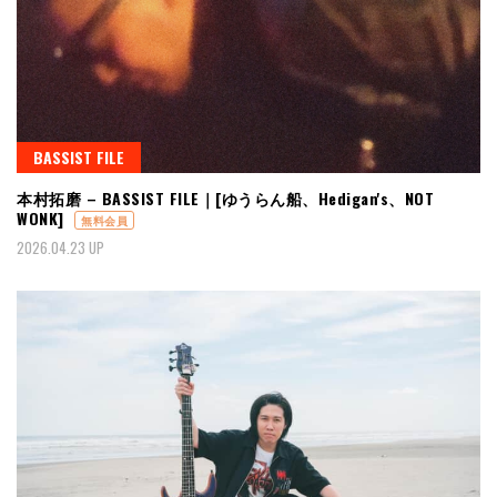
BASSIST FILE
本村拓磨 – BASSIST FILE｜[ゆうらん船、Hedigan's、NOT
WONK]
無料会員
2026.04.23 UP