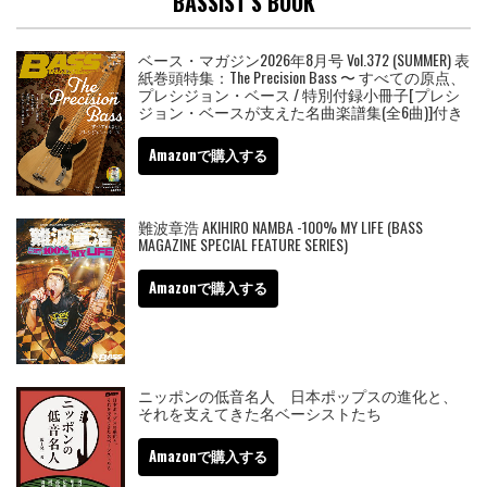
BASSIST’S BOOK
ベース・マガジン2026年8月号 Vol.372 (SUMMER) 表
紙巻頭特集：The Precision Bass 〜 すべての原点、
プレシジョン・ベース / 特別付録小冊子[プレシ
ジョン・ベースが支えた名曲楽譜集(全6曲)]付き
Amazonで購入する
難波章浩 AKIHIRO NAMBA -100% MY LIFE (BASS
MAGAZINE SPECIAL FEATURE SERIES)
Amazonで購入する
ニッポンの低音名人 日本ポップスの進化と、
それを支えてきた名ベーシストたち
Amazonで購入する