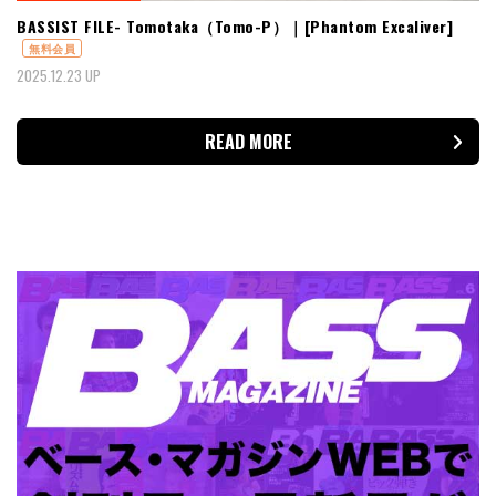
BASSIST FILE- Tomotaka（Tomo-P）｜[Phantom Excaliver]
無料会員
2025.12.23 UP
READ MORE