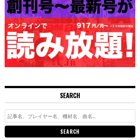
SEARCH
Search
for: