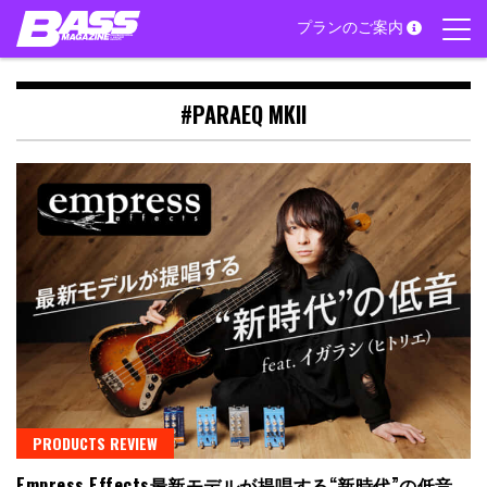
Skip
プランのご案内
to
content
#PARAEQ MKII
PRODUCTS REVIEW
Empress Effects最新モデルが提唱する“新時代”の低音