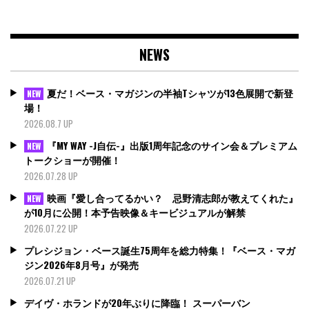
NEWS
夏だ！ベース・マガジンの半袖Tシャツが13色展開で新登
NEW
場！
2026.08.7 UP
『MY WAY -J自伝-』出版1周年記念のサイン会＆プレミアム
NEW
トークショーが開催！
2026.07.28 UP
映画『愛し合ってるかい？ 忌野清志郎が教えてくれた』
NEW
が10月に公開！本予告映像＆キービジュアルが解禁
2026.07.22 UP
プレシジョン・ベース誕生75周年を総力特集！『ベース・マガ
ジン2026年8月号』が発売
2026.07.21 UP
デイヴ・ホランドが20年ぶりに降臨！ スーパーバン