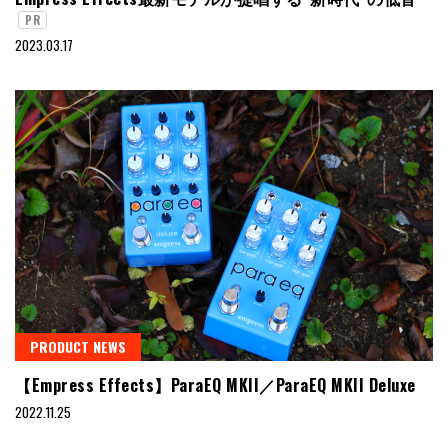
PR
2023.03.17
PRODUCT NEWS
【Empress Effects】ParaEQ MKII／ParaEQ MKII Deluxe
2022.11.25